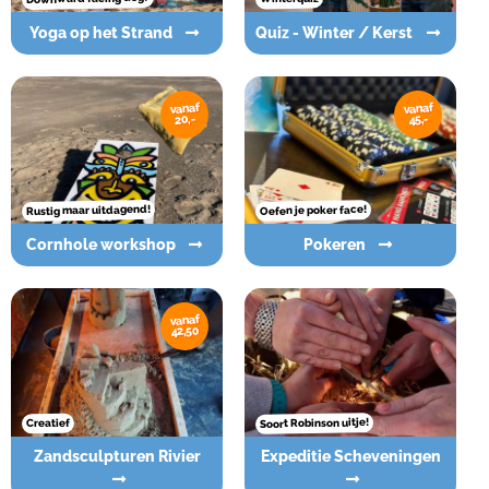
Yoga op het Strand
Quiz - Winter / Kerst
vanaf
vanaf
20,-
45,-
Rustig maar uitdagend!
Oefen je poker face!
Cornhole workshop
Pokeren
vanaf
42,50
Soort Robinson uitje!
Creatief
Zandsculpturen Rivier
Expeditie Scheveningen