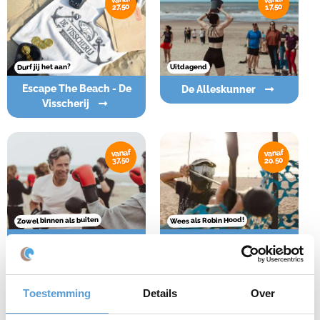
27,50
17,50
Durf jij het aan?
Uitdagend
Escape The Beach - De
De Alleskunner
Visscherij
vanaf
vanaf
20,50
37,50
Zowel binnen als buiten
Wees als Robin Hood!
Workshop Boksen
Archery Tag
Toestemming
Details
Over
vanaf
vanaf
38,50
20,-