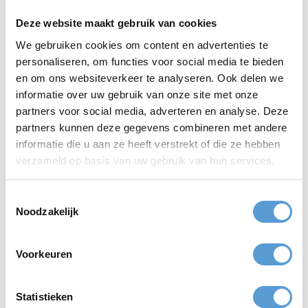
Deze website maakt gebruik van cookies
Kilt aan en gaan!
IJskoud kunstje
We gebruiken cookies om content en advertenties te
IJssculpturen workshop
Highland Games
personaliseren, om functies voor social media te bieden
en om ons websiteverkeer te analyseren. Ook delen we
informatie over uw gebruik van onze site met onze
partners voor social media, adverteren en analyse. Deze
vanaf
vanaf
partners kunnen deze gegevens combineren met andere
25,-
895
informatie die u aan ze heeft verstrekt of die ze hebben
verzameld op basis van uw gebruik van hun services.
Herken jij de muziekstukken?
Semi-actief
Toestemmingsselectie
Disc Golf
Music Challenge
Noodzakelijk
Voorkeuren
vanaf
34,-
Statistieken