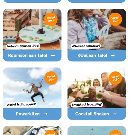
vanaf
vanaf
20,-
20,-
Indoor Robinson uitje!
Wie is de saboteur!
Robinson aan Tafel
Kwal aan Tafel
vanaf
vanaf
31,50
24,-
Smaakvol & gezellig!
Actief & uitdagend!
Powerkiten
Cocktail Shaken
vanaf
vanaf