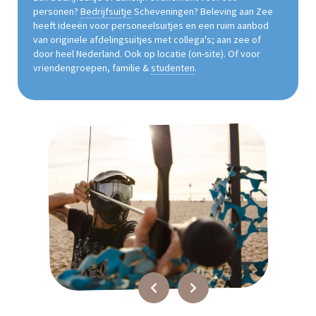
personen?
Bedrijfsuitje
Scheveningen? Beleving aan Zee
heeft ideeën voor personeelsuitjes en een ruim aanbod
van originele afdelingsuitjes met collega's; aan zee of
door heel Nederland. Ook op locatie (on-site). Of voor
vriendengroepen, familie &
studenten
.