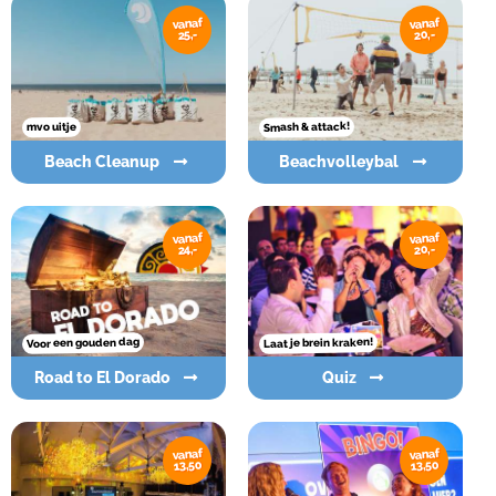
vanaf
vanaf
20,-
25,-
Smash & attack!
mvo uitje
Beach Cleanup
Beachvolleybal
vanaf
vanaf
20,-
24,-
Voor een gouden dag
Laat je brein kraken!
Road to El Dorado
Quiz
vanaf
vanaf
13,50
13,50