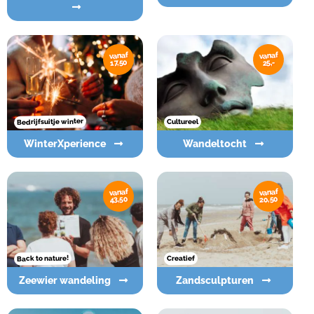
vanaf
vanaf
17,50
25,-
Bedrijfsuitje winter
Cultureel
WinterXperience
Wandeltocht
vanaf
vanaf
20,50
43,50
Back to nature!
Creatief
Zeewier wandeling
Zandsculpturen