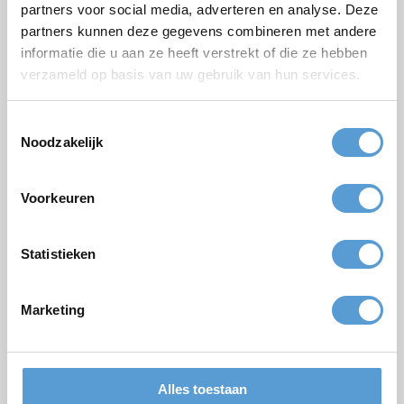
partners voor social media, adverteren en analyse. Deze
Geplande datum
partners kunnen deze gegevens combineren met andere
Gewenste starttijd
informatie die u aan ze heeft verstrekt of die ze hebben
verzameld op basis van uw gebruik van hun services.
Budget
Opties/aanvullingen
Toestemmingsselectie
Borrel arrangement
Lunch
Noodzakelijk
Vergadering
BBQ/Diner
Opmerkingen
Voorkeuren
Statistieken
Marketing
Versturen
Alles toestaan