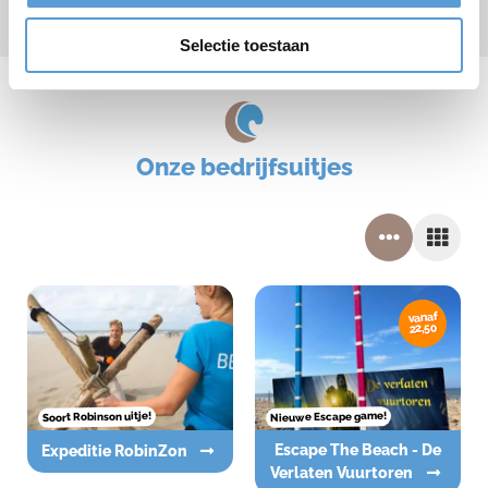
* verplicht veld
Selectie toestaan
Onze bedrijfsuitjes
vanaf
22,50
Nieuwe Escape game!
Soort Robinson uitje!
Escape The Beach - De
Expeditie RobinZon
Verlaten Vuurtoren