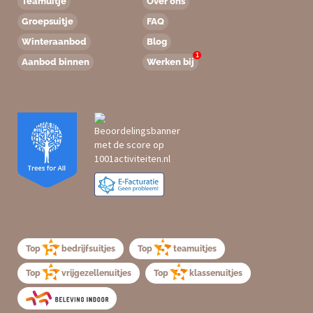
Teamuitje
Over ons
Groepsuitje
FAQ
Winteraanbod
Blog
1
Aanbod binnen
Werken bij
Top
bedrijfsuitjes
Top
teamuitjes
Top
vrijgezellenuitjes
Top
klassenuitjes