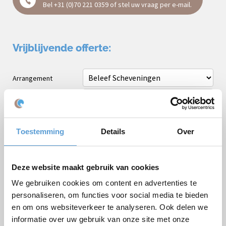
Bel
+31 (0)70 221 0359
of stel uw vraag
per e-mail
.
Vrijblijvende offerte:
Arrangement
Bedrijf / Groepsnaam
Gelegenheid
Toestemming
Details
Over
Voornaam
Achternaam
Deze website maakt gebruik van cookies
E-mail *
We gebruiken cookies om content en advertenties te
Telefoon
personaliseren, om functies voor social media te bieden
en om ons websiteverkeer te analyseren. Ook delen we
Aantal personen
informatie over uw gebruik van onze site met onze