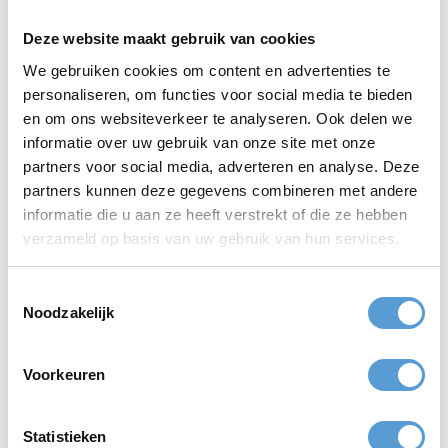
Waarom kiezen voor een teamspel bij
Beleving aan Zee?
Deze website maakt gebruik van cookies
We gebruiken cookies om content en advertenties te
✅
Professionele begeleiding:
Onze ervaren instructeurs zorgen
voor een veilige en leuke ervaring.
personaliseren, om functies voor social media te bieden
✅
Prachtige locaties:
Speel jouw teamspel direct aan het strand
en om ons websiteverkeer te analyseren. Ook delen we
met uitzicht op zee.
informatie over uw gebruik van onze site met onze
✅
Combineren mogelijk:
Teamspel uitbreiden met lunch, BBQ,
partners voor social media, adverteren en analyse. Deze
diner of een creatieve workshop? Geen probleem!
partners kunnen deze gegevens combineren met andere
✅
Voor ieder budget:
We bieden teamspellen aan voor zowel
kleine als grote groepen, in verschillende prijsklassen.
informatie die u aan ze heeft verstrekt of die ze hebben
✅
100% maatwerk:
Iedere groep is anders. We stemmen het
verzameld op basis van uw gebruik van hun services.
programma volledig af op jullie wensen.
Toestemmingsselectie
Teamspel in Scheveningen, Kijkduin en
Noodzakelijk
omgeving
Onze teamspellen vinden plaats op de mooiste stranden van Zuid-
Holland, zoals
Scheveningen
,
Kijkduin
,
Hoek van Holland
,
Voorkeuren
Noordwijk
,
Katwijk
en
Zandvoort
.
We werken samen met diverse
strandtenten
. Hierdoor kunnen we
Statistieken
jouw
teamspel
perfect combineren met een borrel, lunch, diner