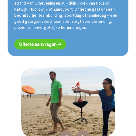
strand van Scheveningen, Kijkduin, Hoek van Holland,
Katwijk, Noordwijk of Zandvoort. Of het nu gaat om een
bedrijfsuitje
,
teambuilding
,
sportdag
of
familiedag
– een
goed georganiseerd teamspel zorgt voor verbinding,
plezier en onvergetelijke herinneringen.
Offerte aanvragen