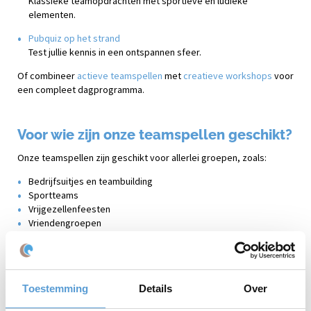
Klassieke teamopdrachten met sportieve en ludieke
elementen.
Pubquiz op het strand
Test jullie kennis in een ontspannen sfeer.
Of combineer
actieve teamspellen
met
creatieve workshops
voor
een compleet dagprogramma.
Voor wie zijn onze teamspellen geschikt?
Onze teamspellen zijn geschikt voor allerlei groepen, zoals:
Bedrijfsuitjes en teambuilding
Sportteams
Vrijgezellenfeesten
Vriendengroepen
Familiedagen
Jubilea of zomerfeesten
Of je nu met een klein gezelschap komt of een grote groep van
Toestemming
Details
Over
200 personen, wij zorgen voor een teamspel op maat.