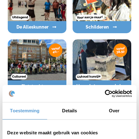
Voor aan je muur!
Uitdagend
De Alleskunner
Schilderen
vanaf
vanaf
38,50
40,-
IJskoud kunstje
Cultureel
IJssculpturen workshop
Fietstocht
Toestemming
Details
Over
vanaf
vanaf
31,50
34
Deze website maakt gebruik van cookies