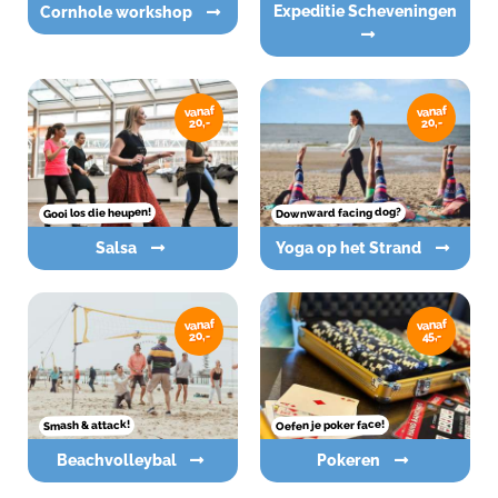
Expeditie Scheveningen
Cornhole workshop
vanaf
vanaf
20,-
20,-
Downward facing dog?
Gooi los die heupen!
Salsa
Yoga op het Strand
vanaf
vanaf
20,-
45,-
Oefen je poker face!
Smash & attack!
Beachvolleybal
Pokeren