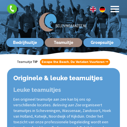
FAQ
Contact
Bedrijfsuitje
Teamuitje
Groepsuitje
Teamuitje
TIP
Escape the Beach, De Verlaten Vuurtoren
Originele & leuke teamuitjes
Leuke teamuitjes
Een origineel teamuitje aan zee kan bij ons op
verschillende locaties.
Beleving aan Zee
organiseert
teamuitjes in Scheveningen, Wassenaar, Zandvoort, Hoek
van Holland, Katwijk, Noordwijk of Kijkduin. Onder het
toezicht van onze professionele begeleiding wordt een