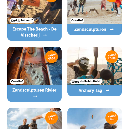
Durf jij het aan?
Creatief
Escape The Beach - De
Zandsculpturen
Visscherij
vanaf
vanaf
20,50
42,50
Wees als Robin Hood!
Creatief
Zandsculpturen Rivier
Archery Tag
vanaf
vanaf
20,-
24,-