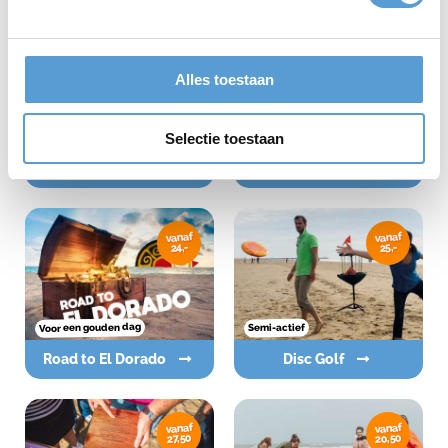
vanaf
vanaf
13,50
13,50
Alles toestaan
Selectie toestaan
Op groot scherm!
digitale versie
Quiz XL
Bingo XL
vanaf
vanaf
24,-
25,-
Voor een gouden dag
Semi-actief
Road to El Dorado
Disc Golf
vanaf
vanaf
20,50
27,50