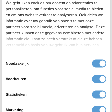
We gebruiken cookies om content en advertenties te
Smaakvol & gezellig!
Voel het ritme!
personaliseren, om functies voor social media te bieden
Cocktail Shaken
Percussie
en om ons websiteverkeer te analyseren. Ook delen we
informatie over uw gebruik van onze site met onze
partners voor social media, adverteren en analyse. Deze
vanaf
vanaf
37,50
40,-
partners kunnen deze gegevens combineren met andere
informatie die u aan ze heeft verstrekt of die ze hebben
verzameld op basis van uw gebruik van hun services.
Zowel binnen als buiten
Keuze uit 3 spellen
Toestemmingsselectie
Workshop Boksen
AR City Game
Noodzakelijk
vanaf
vanaf
20,-
25,-
Voorkeuren
Statistieken
Laat je brein kraken!
Cultureel
Wandeltocht
Quiz
Marketing