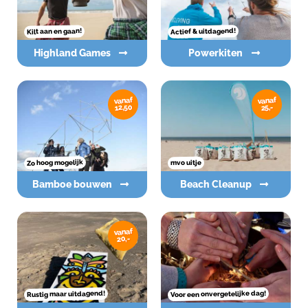
Actief & uitdagend!
Kilt aan en gaan!
Highland Games
Powerkiten
vanaf
vanaf
12,50
25,-
Zo hoog mogelijk
mvo uitje
Bamboe bouwen
Beach Cleanup
vanaf
20,-
Voor een onvergetelijke dag!
Rustig maar uitdagend!