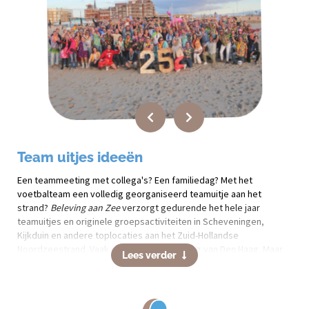
Team uitjes ideeën
Een teammeeting met collega's? Een familiedag? Met het
voetbalteam een volledig georganiseerd teamuitje aan het
strand?
Beleving aan Zee
verzorgt gedurende het hele jaar
teamuitjes en originele groepsactiviteiten in Scheveningen,
Kijkduin en andere toplocaties aan het Zuid-Hollandse
Noordzeestrand. Vaak in de nabije omgeving van Den Haag. Maar
Lees verder
ook in Hoek van Holland en Zandvoort.
Teamuitje Den Haag / Scheveningen