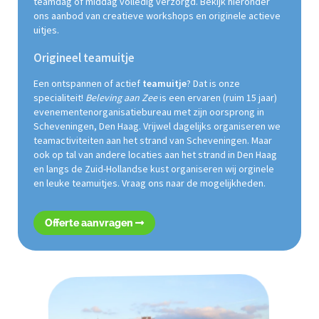
teamdag of middag volledig verzorgd. Bekijk hieronder
ons aanbod van creatieve workshops en originele actieve
uitjes.
Origineel teamuitje
Een ontspannen of actief
teamuitje
? Dat is onze
specialiteit!
Beleving aan Zee
is een ervaren (ruim 15 jaar)
evenementenorganisatiebureau met zijn oorsprong in
Scheveningen, Den Haag. Vrijwel dagelijks organiseren we
teamactiviteiten aan het strand van Scheveningen. Maar
ook op tal van andere locaties aan het strand in Den Haag
en langs de Zuid-Hollandse kust organiseren wij orginele
en leuke teamuitjes. Vraag ons naar de mogelijkheden.
Offerte aanvragen