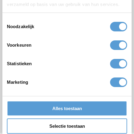
verzameld op basis van uw gebruik van hun services.
Budget
Toestemmingsselectie
Opties/aanvullingen
Noodzakelijk
Borrel arrangement
Lunch
Vergadering
BBQ/Diner
Voorkeuren
Opmerkingen
Statistieken
Marketing
Alles toestaan
Versturen
* verplicht veld
Selectie toestaan