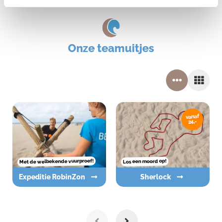
Onze teamuitjes
vanaf
24,-
Met de welbekende vuurproef!
Los een moord op!
Expeditie RobinZon
Sherlock