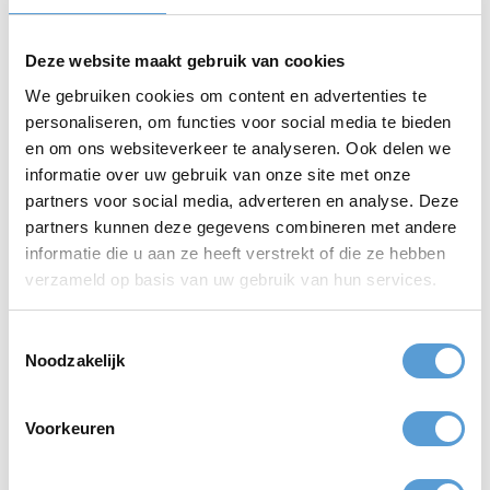
Ontdek de charme van Scheveningen te voet met een
wandeltocht langs strand en stad. Onder begeleiding leer je meer
over de geschiedenis, cultuur en verborgen parels van de
Deze website maakt gebruik van cookies
badplaats. Een ontspannende activiteit die cultuur en natuur
combineert.
We gebruiken cookies om content en advertenties te
personaliseren, om functies voor social media te bieden
meer info
en om ons websiteverkeer te analyseren. Ook delen we
informatie over uw gebruik van onze site met onze
partners voor social media, adverteren en analyse. Deze
partners kunnen deze gegevens combineren met andere
informatie die u aan ze heeft verstrekt of die ze hebben
verzameld op basis van uw gebruik van hun services.
Toestemmingsselectie
8. Fietstocht Scheveningen
Noodzakelijk
Zin om meer van de omgeving te zien? Stap op de fiets voor een
fietstocht door Scheveningen en Den Haag. Van de duinen tot de
boulevard en van historische plekken tot moderne highlights: een
Voorkeuren
perfecte combinatie van actief bezig zijn en sightseeing.