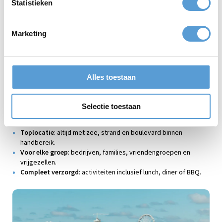
meer info
Statistieken
Marketing
Alles toestaan
Waarom kiezen voor uitjes in
Scheveningen?
Selectie toestaan
Veelzijdig aanbod
: van sportief tot creatief en van ontspannen
tot avontuurlijk.
Toplocatie
: altijd met zee, strand en boulevard binnen
handbereik.
Voor elke groep
: bedrijven, families, vriendengroepen en
vrijgezellen.
Compleet verzorgd
: activiteiten inclusief lunch, diner of BBQ.