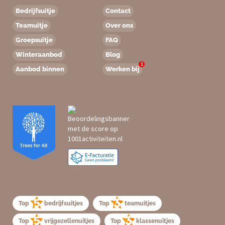
Bedrijfsuitje
Contact
Teamuitje
Over ons
Groepsuitje
FAQ
Winteraanbod
Blog
1
Aanbod binnen
Werken bij
Top
bedrijfsuitjes
Top
teamuitjes
Top
vrijgezellenuitjes
Top
klassenuitjes