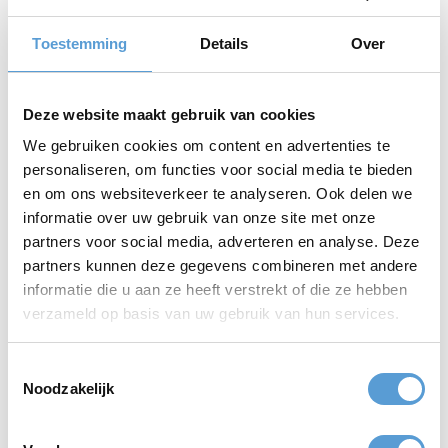
Weihnachten
Toestemming
Details
Over
ab
ab 18,-
13,50
Deze website maakt gebruik van cookies
We gebruiken cookies om content en advertenties te
personaliseren, om functies voor social media te bieden
Sportlich am Strand!
en om ons websiteverkeer te analyseren. Ook delen we
Bingo XL
Strandspiele
informatie over uw gebruik van onze site met onze
partners voor social media, adverteren en analyse. Deze
partners kunnen deze gegevens combineren met andere
ab
ab
informatie die u aan ze heeft verstrekt of die ze hebben
20,50
38,50
verzameld op basis van uw gebruik van hun services.
Toestemmingsselectie
Eiskalte Herausforderung
Werde Robin Hood!
Noodzakelijk
Eisskulpturen Workshop
Arrow Tag