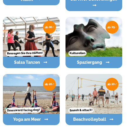
ab 20,-
ab 25,-
Bewegen Sie Ihre Hüften!
Kulturellen
Salsa Tanzen
Spaziergang
ab 20,-
ab 20,-
Downward facing dog?
Smash & attack!
Yoga am Meer
Beachvolleyball