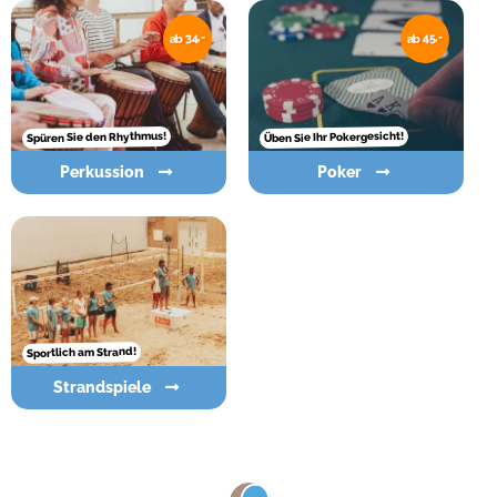
ab 34,-
ab 45,-
Spüren Sie den Rhythmus!
Üben Sie Ihr Pokergesicht!
Perkussion
Poker
Sportlich am Strand!
Strandspiele