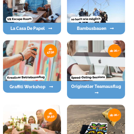
so hoch wie möglich
VR Escape Room
La Casa De Papel
Bambusbauen
ab
ab 20,-
47,50
Kreativer Betriebsausflug
Speed-Dating-Sessions
Origineller Teamausflug
Graffiti Workshop
ab
ab 20,-
31,50