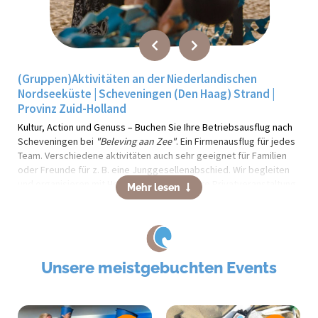
(Gruppen)Aktivitäten an der Niederlandischen
Nordseeküste | Scheveningen (Den Haag) Strand |
Provinz Zuid-Holland
Kultur, Action und Genuss – Buchen Sie Ihre Betriebsausflug nach
Scheveningen bei
"Beleving aan Zee"
. Ein Firmenausflug für jedes
Team. Verschiedene aktivitäten auch sehr geeignet für Familien
oder Freunde für z. B. eine Junggesellenabschied. Wir begleiten
und organisieren mit Herz und Know-How Ihre Privatveranstaltung
Mehr lesen
oder Ihr Businessevent. Wir planen Ihre Veranstaltung erfolgreich
und professionell!
Wer sind "
Beleving aan Zee"
Erlebnisse am Nordsee (
Beleving aan Zee
) ist ein Eventagentur in
Unsere meistgebuchten Events
Scheveningen spezialisiert in die professionelle Event-Planung an
der Niederlandischen Nordseeküste. Wir sind klein aber fein.
Beleving aan Zee
bietet verschiedene Sport- und Spielaktivitäten,
Workshops, ob kombiniert mit einem Mittagessen oder einem