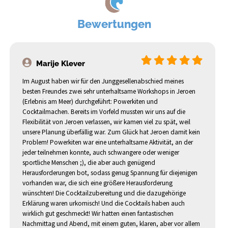
ab
ab
ab 30,-
ab 15,-
ab 19,-
31,50
22,50
Bewertungen
Starten Sie Ihr Unternehmen neu
Geschmackvoll und gemütlich!
Für einen unvergesslichen Tag!
Für einen unvergesslichen Tag!
Team-Abenteuer mit Feuertest
Team-Abenteuer mit Feuertest
Wem kannst du vertrauen?
Buche eine Aktivität
Nette Kombination
Komplett erledigt
Studenten!
Winter
Marije Klever
Celebrate Your
Cocktail mischen
Winterangeboten
Aktivität & BBQ
Betriebsfest
Survivor
Survivor
Aktivität + Getränk
Das Quallenspiel
Einführungstag
Survivor
Survivor
Company!
Im August haben wir für den Junggesellenabschied meines
besten Freundes zwei sehr unterhaltsame Workshops in Jeroen
(Erlebnis am Meer) durchgeführt: Powerkiten und
ab
ab
ab
ab
ab 18,-
ab 34,-
ab 24,-
ab 35,-
22,50
22,50
17,50
27,50
Cocktailmachen. Bereits im Vorfeld mussten wir uns auf die
Flexibilität von Jeroen verlassen, wir kamen viel zu spät, weil
unsere Planung überfällig war. Zum Glück hat Jeroen damit kein
Problem! Powerkiten war eine unterhaltsame Aktivität, an der
jeder teilnehmen konnte, auch schwangere oder weniger
Aktiv & herausfordernd!
Sportlich am Strand!
Neues Escape-Spiel!
Sportlich am Strand!
Neues Escape-Spiel!
Herausfordernd
Wagen Sie es?
Winter
Winter
sportliche Menschen ;), die aber auch genügend
Olympische Sportarten
Komplett erledigt
Escape The Beach - Der
Der Alleskönner Indoor
Escape The Beach - Der
Studentenausflug
Aktivität + Lunch
Strandspiele
Escape The Beach
Aktivität + Dinner
Lenkdrachen
Herausforderungen bot, sodass genug Spannung für diejenigen
verlassene Leuchtturm
verlassene Leuchtturm
Betriebsfest
Olympiadenparade
vorhanden war, die sich eine größere Herausforderung
wünschten! Die Cocktailzubereitung und die dazugehörige
Erklärung waren urkomisch! Und die Cocktails haben auch
ab
ab 20,-
17,50
wirklich gut geschmeckt! Wir hatten einen fantastischen
Nachmittag und Abend, mit einem guten, klaren, aber vor allem
ab
ab
ab 8,50
ab 20,-