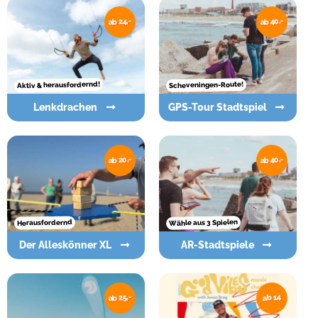
ab 40,-
ab 24,-
Aktiv & herausfordernd!
Scheveningen-Route!
Lenkdrachen
GPS-Tour Stadtspiel
ab 20,-
ab 40,-
Wähle aus 3 Spielen
Herausfordernd
Der Alleskönner XL
AR-Stadtspiele
ab 25,-
ab 14