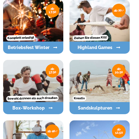
ab
ab 20,-
17,50
Ziehen Sie diesen Kilt!
Komplett erledigt
Betriebsfest Winter
Highland Games
ab
ab
20,50
37,50
Sowohl drinnen als auch draußen
Kreativ
Box-Workshop
Sandskulpturen
ab
ab 40,-
12,50