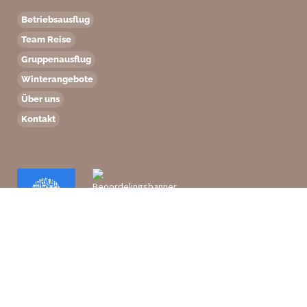
Bachata Tanzen
Bambusbauen
Qualle am Tisch
Mit Frank Lammers
Betriebsausflug
Team Reise
ab 20,-
Gruppenausflug
ab
ab 20,-
17,50
Winterangebote
Über uns
Für einen unvergesslichen Tag!
Ziehen Sie diesen Kilt!
Kontakt
Indoor Robinson Erlebnis!
Herausfordernd
Survivor
Highland Games
Der Alleskönner
Robinson am Tisch
ab
ab 18,-
32,50
ab
ab
20,50
42,50
Speziell für Schulen!
Für Ihre Wand!
Werde Robin Hood!
kreativ!
Malen
Strandspiele
Sand Sculptures River
Arrow Tag