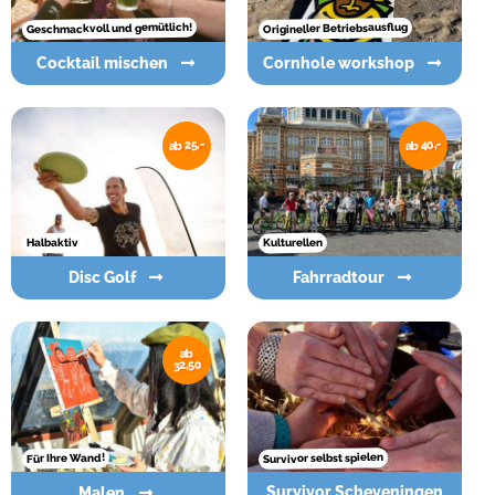
Geschmackvoll und gemütlich!
Origineller Betriebsausflug
Cocktail mischen
Cornhole workshop
ab 40,-
ab 25,-
Kulturellen
Halbaktiv
Disc Golf
Fahrradtour
ab
32,50
Survivor selbst spielen
Für Ihre Wand!
Survivor Scheveningen
Malen