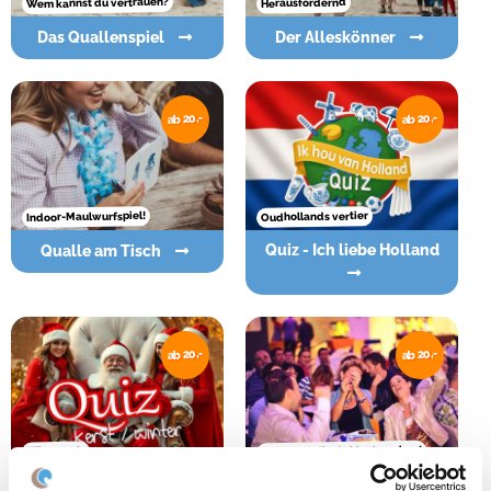
Wem kannst du vertrauen?
Herausfordernd
Das Quallenspiel
Der Alleskönner
ab 20,-
ab 20,-
Indoor-Maulwurfspiel!
Oudhollands vertier
Quiz - Ich liebe Holland
Qualle am Tisch
ab 20,-
ab 20,-
Lassen Sie Ihr Gehirn knacken!
Winterquiz
Quiz - Winter /
Quiz