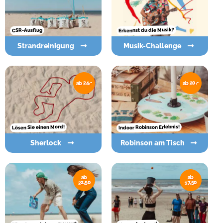
Erkennst du die Musik?
CSR-Ausflug
Strandreinigung
Musik-Challenge
ab 20,-
ab 24,-
Indoor Robinson Erlebnis!
Lösen Sie einen Mord!
Sherlock
Robinson am Tisch
ab
ab
22,50
17,50