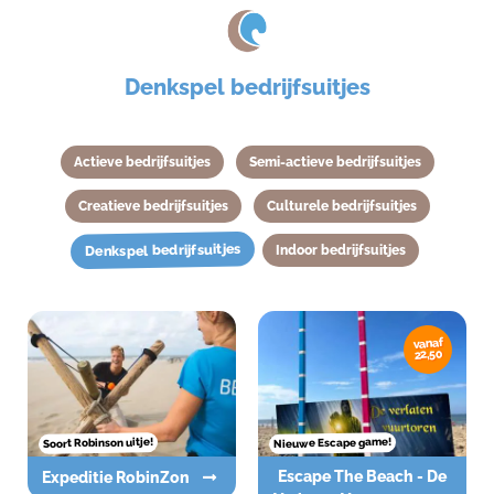
Denkspel bedrijfsuitjes
Actieve bedrijfsuitjes
Semi-actieve bedrijfsuitjes
Creatieve bedrijfsuitjes
Culturele bedrijfsuitjes
Denkspel bedrijfsuitjes
Indoor bedrijfsuitjes
vanaf
22,50
Nieuwe Escape game!
Soort Robinson uitje!
Escape The Beach - De
Expeditie RobinZon