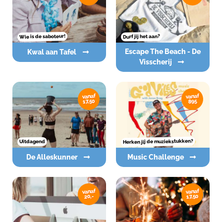
Wie is de saboteur!
Durf jij het aan?
Escape The Beach - De
Kwal aan Tafel
Visscherij
vanaf
vanaf
17,50
895
Herken jij de muziekstukken?
Uitdagend
De Alleskunner
Music Challenge
vanaf
vanaf
17,50
20,-