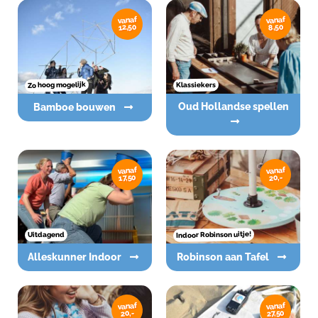
vanaf
vanaf
12,50
8,50
Zo hoog mogelijk
Klassiekers
Oud Hollandse spellen
Bamboe bouwen
vanaf
vanaf
17,50
20,-
Indoor Robinson uitje!
Uitdagend
Alleskunner Indoor
Robinson aan Tafel
vanaf
vanaf
27,50
20,-