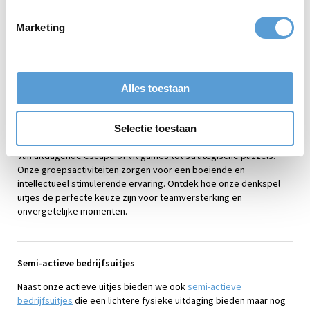
Marketing
Denkspel bedrijfsuitjes met Beleving
aan Zee
Ben je op zoek naar een bedrijfsuitje dat de geest prikkelt en de
Alles toestaan
samenwerking versterkt? Beleving aan Zee is in het bruisende
Scheveningen van Den Haag gevestigd. Dit evenementenbureau
biedt een scala aan denkspel bedrijfsuitjes die ideaal zijn voor
Selectie toestaan
teams die hun probleemoplossende vaardigheden willen testen.
Van uitdagende escape of VR games tot strategische puzzels.
Onze groepsactiviteiten zorgen voor een boeiende en
intellectueel stimulerende ervaring. Ontdek hoe onze denkspel
uitjes de perfecte keuze zijn voor teamversterking en
onvergetelijke momenten.
Semi-actieve bedrijfsuitjes
Naast onze actieve uitjes bieden we ook
semi-actieve
bedrijfsuitjes
die een lichtere fysieke uitdaging bieden maar nog