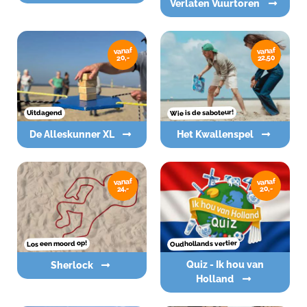
Verlaten Vuurtoren
vanaf
vanaf
22,50
20,-
Wie is de saboteur!
Uitdagend
De Alleskunner XL
Het Kwallenspel
vanaf
vanaf
20,-
24,-
Oudhollands vertier
Los een moord op!
Quiz - Ik hou van
Sherlock
Holland