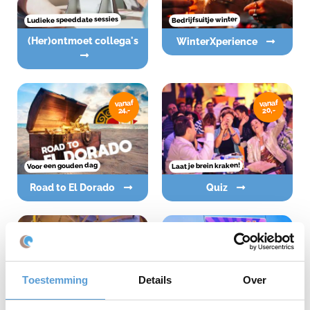
Ludieke speeddate sessies
Bedrijfsuitje winter
(her)ontmoet collega's
WinterXperience
vanaf
vanaf
20,-
24,-
Voor een gouden dag
Laat je brein kraken!
Road to El Dorado
Quiz
vanaf
vanaf
13,50
13,50
Toestemming
Details
Over
Op groot scherm!
digitale versie