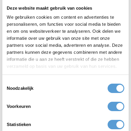
Quiz XL
Bingo XL
Deze website maakt gebruik van cookies
We gebruiken cookies om content en advertenties te
personaliseren, om functies voor social media te bieden
vanaf
vanaf
40,-
20,-
en om ons websiteverkeer te analyseren. Ook delen we
informatie over uw gebruik van onze site met onze
partners voor social media, adverteren en analyse. Deze
VR Escape Room
Winterquiz
partners kunnen deze gegevens combineren met andere
informatie die u aan ze heeft verstrekt of die ze hebben
Quiz - Winter / Kerst
La Casa De Papel
verzameld op basis van uw gebruik van hun services.
Toestemmingsselectie
vanaf
Noodzakelijk
45,-
Voorkeuren
Soort Robinson uitje!
Oefen je poker face!
Expeditie Scheveningen
Pokeren
Statistieken