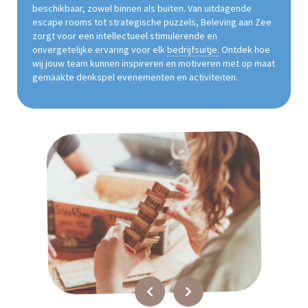
beschikbaar, zowel binnen als buiten. Van uitdagende
escape rooms tot strategische puzzels, Beleving aan Zee
zorgt voor een intellectueel stimulerende en
onvergetelijke ervaring voor elk
bedrijfsuitje.
Ontdek hoe
wij jouw team kunnen inspireren en motiveren met op maat
gemaakte denkspel evenementen en activiteiten.