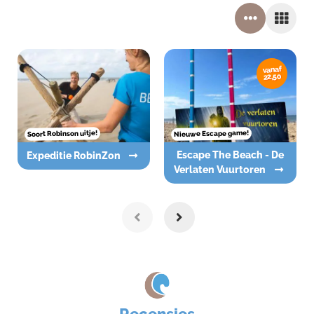
vanaf
22,50
Nieuwe Escape game!
Soort Robinson uitje!
Escape The Beach - De
Expeditie RobinZon
Verlaten Vuurtoren
Recensies