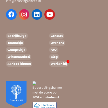
info@belevingaanzee.nl
Bedrijfsuitje
Contact
Teamuitje
Over ons
Groepsuitje
FAQ
Winteraanbod
Blog
1
Aanbod binnen
Werken bij