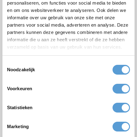
Bedrijf / Groepsnaam
personaliseren, om functies voor social media te bieden
en om ons websiteverkeer te analyseren. Ook delen we
Gelegenheid
informatie over uw gebruik van onze site met onze
Voornaam
partners voor social media, adverteren en analyse. Deze
partners kunnen deze gegevens combineren met andere
Achternaam
informatie die u aan ze heeft verstrekt of die ze hebben
verzameld op basis van uw gebruik van hun services.
E-mail *
Telefoon
Toestemmingsselectie
Noodzakelijk
Aantal personen
Geplande datum
Voorkeuren
Gewenste starttijd
Budget
Statistieken
Opties/aanvullingen
Borrel arrangement
Lunch
Marketing
Vergadering
BBQ/Diner