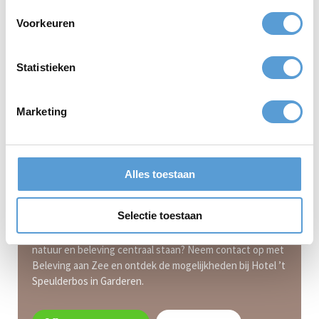
Voorkeuren
Statistieken
Marketing
Alles toestaan
Plan jouw bedrijfsuitje bij Hotel ’t
Speulderbos Garderen
Selectie toestaan
Wil je een bedrijfsuitje organiseren waarbij teamspirit,
natuur en beleving centraal staan? Neem contact op met
Beleving aan Zee en ontdek de mogelijkheden bij Hotel ’t
Speulderbos in Garderen.