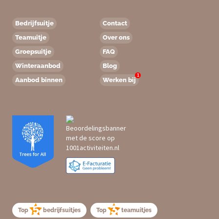
Bedrijfsuitje
Contact
Teamuitje
Over ons
Groepsuitje
FAQ
Winteraanbod
Blog
1
Aanbod binnen
Werken bij
Top
bedrijfsuitjes
Top
teamuitjes