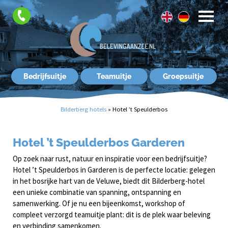
FAQ
Contact
Bedrijfsuitje
Teamuitje
Groepsuitje
Bilderberg hotels
»
Hotel ’t Speulderbos
Hotel ’t Speulderbos Garderen
Op zoek naar rust, natuur en inspiratie voor een bedrijfsuitje?
Hotel ’t Speulderbos in Garderen is de perfecte locatie: gelegen
in het bosrijke hart van de Veluwe, biedt dit Bilderberg-hotel
een unieke combinatie van spanning, ontspanning en
samenwerking. Of je nu een bijeenkomst, workshop of
compleet verzorgd teamuitje plant: dit is de plek waar beleving
en verbinding samenkomen.