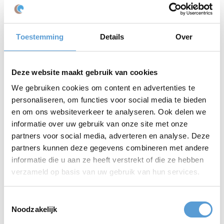
tijdens een diner
Workshop Schilderen
– creativiteit en rust combineren in een
bosachtige setting
VR Games
– innovatieve en spannende groepsactiviteiten
Toestemming
Details
Over
IJssculpturen maken
– verrassend en verbindend, zelfs buiten
de winter
Quiz of ludieke speeddate sessie
– ontspanning, humor en
verbinding in één
Deze website maakt gebruik van cookies
We gebruiken cookies om content en advertenties te
Samen sterk: Beleving aan Zee &
personaliseren, om functies voor social media te bieden
Bilderberg
en om ons websiteverkeer te analyseren. Ook delen we
De samenwerking tussen Beleving aan Zee en Bilderberg
informatie over uw gebruik van onze site met onze
combineert de professionaliteit van een evenementenorganisatie
partners voor social media, adverteren en analyse. Deze
met de gastvrijheid en sfeer van een tophotel.
partners kunnen deze gegevens combineren met andere
Bij Hotel ’t Speulderbos word je volledig ontzorgd: van ontvangst
informatie die u aan ze heeft verstrekt of die ze hebben
tot uitvoering, van detail tot afsluiting. Het resultaat is een
verzameld op basis van uw gebruik van hun services.
bedrijfsuitje dat inspireert, verbindt en bijblijft.
Toestemmingsselectie
Noodzakelijk