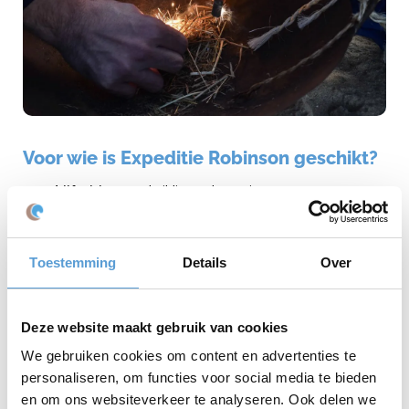
Voor wie is Expeditie Robinson geschikt?
Bedrijfsuitjes
: teambuilding op hoog niveau, met
samenwerking en competitie.
Vrijgezellenfeesten
: zet de vrijgezel in het middelpunt tijdens
de eetproef.
Toestemming
Details
Over
Familiedagen
: jong en oud werken samen in een avontuurlijk
spel.
Vriendengroepen
: wie uit de vriendengroep is de ultieme
Robinson?
Deze website maakt gebruik van cookies
Extra’s: eten, drinken en sfeer
We gebruiken cookies om content en advertenties te
Na alle actie en competitie smaakt een drankje of maaltijd extra
personaliseren, om functies voor social media te bieden
goed. Combineer het Expeditie Robinson spel met:
en om ons websiteverkeer te analyseren. Ook delen we