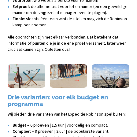
Vuurproef
: wie weet als eerste vuur te maken?
Eetproef
: de ultieme test voor lef en humor (en een geweldige
manier om de vrijgezel of manager even te plagen).
Finale
: slechts één team wint de titel en mag zich de Robinson-
kampioen noemen.
Alle opdrachten zijn met elkaar verbonden. Dat betekent dat
informatie of punten die je in de ene proef verzamelt, later weer
cruciaal kunnen zijn. Opletten dus!
Drie varianten: voor elk budget en
programma
Wij bieden drie varianten van het Expeditie Robinson spel buiten:
Budget
– 6 proeven | 1,5 uur | voordelig en compact.
Compleet
– 8 proeven | 2 uur | de populairste variant.