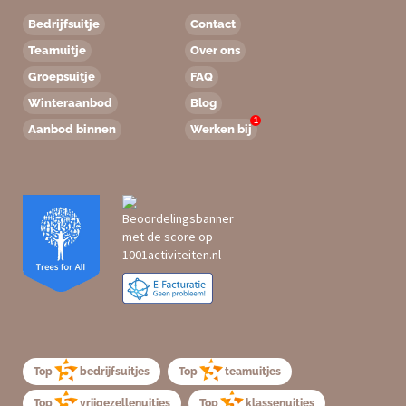
Bedrijfsuitje
Contact
Teamuitje
Over ons
Groepsuitje
FAQ
Winteraanbod
Blog
1
Aanbod binnen
Werken bij
Top
bedrijfsuitjes
Top
teamuitjes
Top
vrijgezellenuitjes
Top
klassenuitjes