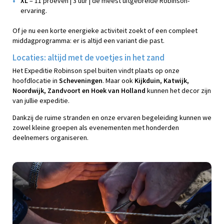
XL
– 11 proeven | 3 uur | de meest uitgebreide Robinson-
ervaring.
Of je nu een korte energieke activiteit zoekt of een compleet
middagprogramma: er is altijd een variant die past.
Locaties: altijd met de voetjes in het zand
Het Expeditie Robinson spel buiten vindt plaats op onze
hoofdlocatie in
Scheveningen
. Maar ook
Kijkduin, Katwijk,
Noordwijk, Zandvoort en Hoek van Holland
kunnen het decor zijn
van jullie expeditie.
Dankzij de ruime stranden en onze ervaren begeleiding kunnen we
zowel kleine groepen als evenementen met honderden
deelnemers organiseren.