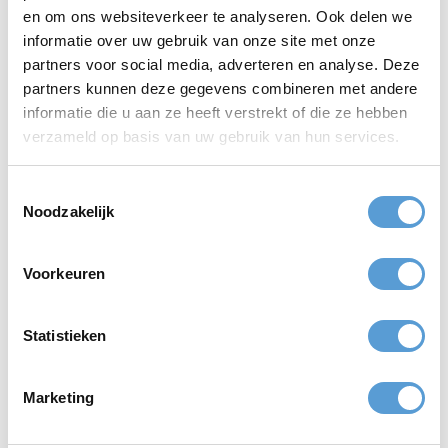
Beleving:
Samen muziek maken aan zee? Onvergetelijk.
en om ons websiteverkeer te analyseren. Ook delen we
informatie over uw gebruik van onze site met onze
Praktische informatie workshop
partners voor social media, adverteren en analyse. Deze
Percussie
partners kunnen deze gegevens combineren met andere
Onze percussie workshops organiseren we op verschillende
informatie die u aan ze heeft verstrekt of die ze hebben
locaties, waaronder
Scheveningen, Kijkduin, Wassenaar en Hoek
verzameld op basis van uw gebruik van hun services.
van Holland
. We werken vooral met djembés, maar andere
slaginstrumenten kunnen ook worden ingezet. De workshop
Toestemmingsselectie
bestaat uit een stukje uitleg én natuurlijk heel veel zelf doen.
Noodzakelijk
Ontdek het ritme in jezelf – Boek de
Voorkeuren
Percussie workshop!
Gevoel voor ritme? Niet nodig. Wel zin in lachen, leren en samen
iets moois creëren? Boek dan nu onze
Statistieken
Percussie workshop
Marketing
Neem contact op voor een vrijblijvende offerte. Laat het ritme