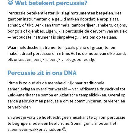
🥁 Wat betekent percussie?
Percussie betekent letterlijk:
slaginstrumenten bespelen
. Het
gaat om instrumenten die geluid maken doordat je erop slaat,
schudt, of tikt. Denk aan trommels, tamboerijnen, shakers, cajons,
bongo’s of djembés. Eigenlijk is percussie de oervorm van muziek
— het oudste instrument is simpelweg… iets om op te slaan.
Waar melodische instrumenten (zoals piano of gitaar) tonen
maken, draait percussie om
ritme
. Het is de motor van elke band,
elk orkest en, eerlijk is eerlijk… elk goed feestje.
Percussie zit in ons DNA
Ritme is zo oud als de mensheid. Kijk naar traditionele
samenlevingen overal ter wereld — van Afrikaanse drumcirkel tot
Zuid-Amerikaanse samba en Aziatische tempelklokken. Overal op
aarde gebruikt men percussie om te communiceren, te vieren en
te verbinden.
En weet je wat? Je hoeft echt geen muzikant te zijn om percussie
te begrijpen. Iedereen heeft ritme. Sommigen… moeten het
alleen even wakker schudden 😉.