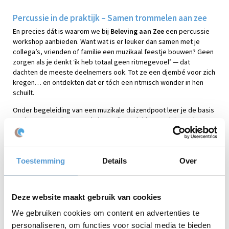
Percussie in de praktijk – Samen trommelen aan zee
En precies dát is waarom we bij
Beleving aan Zee
een percussie
workshop aanbieden. Want wat is er leuker dan samen met je
collega’s, vrienden of familie een muzikaal feestje bouwen? Geen
zorgen als je denkt ‘ik heb totaal geen ritmegevoel’ — dat
dachten de meeste deelnemers ook. Tot ze een djembé voor zich
kregen… en ontdekten dat er tóch een ritmisch wonder in hen
schuilt.
Onder begeleiding van een muzikale duizendpoot leer je de basis
van het trommelen. Hoe sla je? Welke geluiden maak je? En hoe
luister je naar elkaar om samen in één groove te komen? Al snel
ontstaat er een heerlijke flow van ritme, samenwerking en vooral:
heel veel plezier.
Toestemming
Details
Over
Waarom percussie zoveel meer is dan muziek
Teambuilding:
In de drumcirkel is iedereen gelijk.
Deze website maakt gebruik van cookies
Focus:
Percussie vraagt om luisteren, reageren en
samenwerken.
We gebruiken cookies om content en advertenties te
Fun:
Verwacht veel lachen, mis-slagen en uiteindelijk… magie!
personaliseren, om functies voor social media te bieden