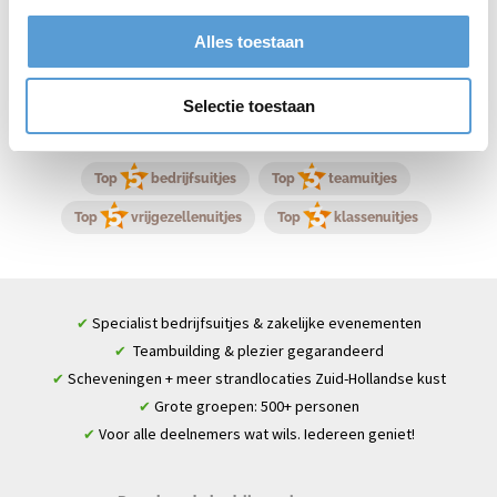
spreken! Vraag direct een offerte aan.
Alles toestaan
Offerte aanvragen
Selectie toestaan
Top
bedrijfsuitjes
Top
teamuitjes
Top
vrijgezellenuitjes
Top
klassenuitjes
Specialist bedrijfsuitjes & zakelijke evenementen
✔
Teambuilding & plezier gegarandeerd
✔
Scheveningen + meer strandlocaties Zuid-Hollandse kust
✔
Grote groepen: 500+ personen
✔
Voor alle deelnemers wat wils. Iedereen geniet!
✔