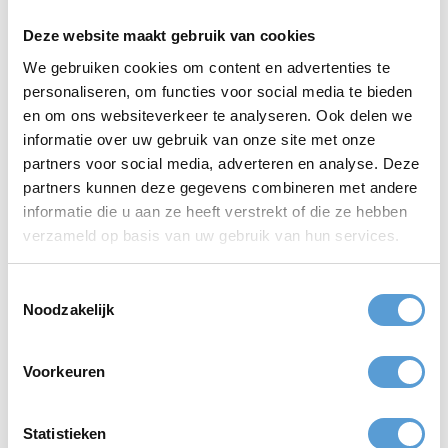
aanvullend een lunch of diner. De workshop Salsa in Scheveningen
is beschikbaar voor elk budget. Wil jij je workshop combineren
Deze website maakt gebruik van cookies
met wat te eten en/of te drinken? Dan adviseren of bemiddelen
We gebruiken cookies om content en advertenties te
wij graag met de strandtenten en beachclubs die het beste bij
jouw groep past. Er is keuze uit een voordelige of exclusievere
personaliseren, om functies voor social media te bieden
Salsa dans
setting
aan zee.
en om ons websiteverkeer te analyseren. Ook delen we
informatie over uw gebruik van onze site met onze
Meer informatie over de workshop Salsadansen in Scheveningen
partners voor social media, adverteren en analyse. Deze
of andere workshops in Scheveningen? Vraag Beleving aan Zee
naar de verschillende mogelijkheden voor combinatieworkshops
partners kunnen deze gegevens combineren met andere
en workshops voor grote groepen.
informatie die u aan ze heeft verstrekt of die ze hebben
verzameld op basis van uw gebruik van hun services.
Offerte aanvragen
Toestemmingsselectie
Noodzakelijk
Top
bedrijfsuitjes
Top
teamuitjes
Voorkeuren
Top
vrijgezellenuitjes
Top
klassenuitjes
Statistieken