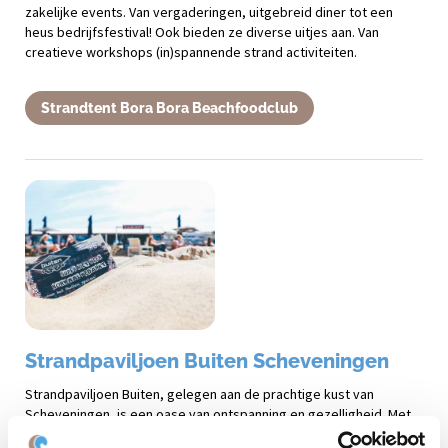
zakelijke events. Van vergaderingen, uitgebreid diner tot een
heus bedrijfsfestival! Ook bieden ze diverse uitjes aan. Van
creatieve workshops (in)spannende strand activiteiten.
Strandtent Bora Bora Beachfoodclub
Strandpaviljoen Buiten Scheveningen
Strandpaviljoen Buiten, gelegen aan de prachtige kust van
Scheveningen, is een oase van ontspanning en gezelligheid. Met
zijn idyllische ligging direct aan het zandstrand, biedt deze