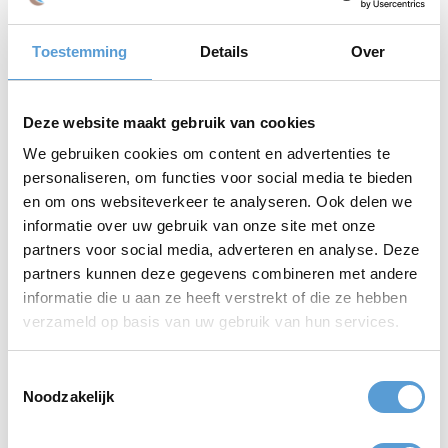
sfeervolle strandtent een adembenemend uitzicht op de
Noordzee. Of je nu komt na een actieve dag onder de zon, een
verkwikkende strandwandeling, of een heerlijke maaltijd met
Toestemming
Details
Over
uitzicht op de golven, Strandtent Buiten weet een ongedwongen
en warme sfeer te creëren.
Deze website maakt gebruik van cookies
Strandpaviljoen Buiten Scheveningen
We gebruiken cookies om content en advertenties te
personaliseren, om functies voor social media te bieden
en om ons websiteverkeer te analyseren. Ook delen we
informatie over uw gebruik van onze site met onze
partners voor social media, adverteren en analyse. Deze
partners kunnen deze gegevens combineren met andere
informatie die u aan ze heeft verstrekt of die ze hebben
verzameld op basis van uw gebruik van hun services.
Toestemmingsselectie
Beach Club WOW Scheveningen
Noodzakelijk
Beachclub WOW is een unieke locatie voor een event