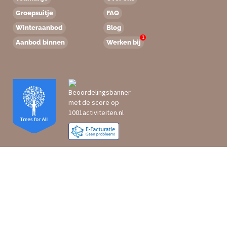
Groepsuitje
FAQ
Winteraanbod
Blog
1
Aanbod binnen
Werken bij
Top
bedrijfsuitjes
Top
teamuitjes
Top
vrijgezellenuitjes
Top
klassenuitjes