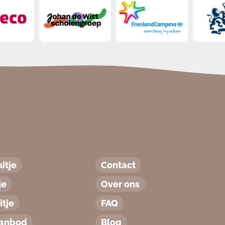
itje
Contact
je
Over ons
tje
FAQ
aanbod
Blog