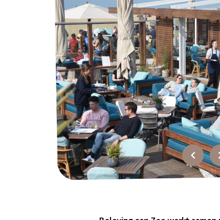
Over ons
Werken bij?
Offerte
Recensies
Top
bedrijfsuitjes
FAQ
Contact