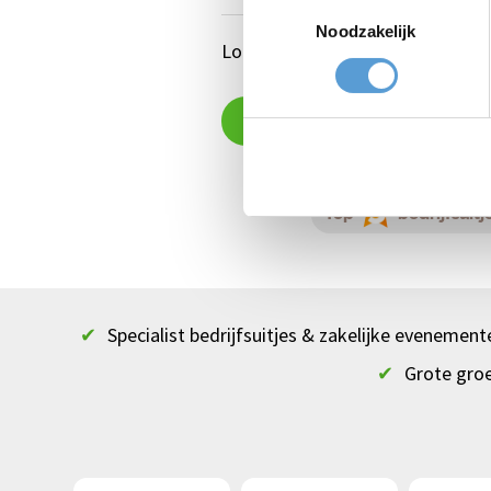
Toestemmingsselectie
Noodzakelijk
Locatie: Strandclub Blue Lagoon
Offerte aanvragen
Top
bedrijfsuitj
✔
Specialist bedrijfsuitjes & zakelijke evenement
✔
Grote gro