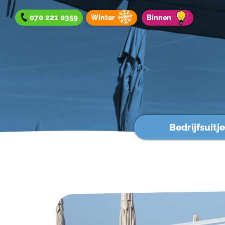
070 221 0359
Winter
Binnen
Bedrijfsuitje
Bedrijfsuitje
Teamuitje
Groepsuitje
Winteraanbod
Aanbod binnen
Werken bij?