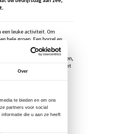
at uw bedrijfsdag aan zee,
t.
 een leuke activiteit. Om
een hele groep. Een borrel en
eten!
 aan het strand van Scheveningen,
omaar een strandrestaurant. Het
Over
n zee aan
 media te bieden en om ons
ze partners voor social
rechten. Dat alles maakt van
nformatie die u aan ze heeft
ar gespecialiseerd in
en en workshops?