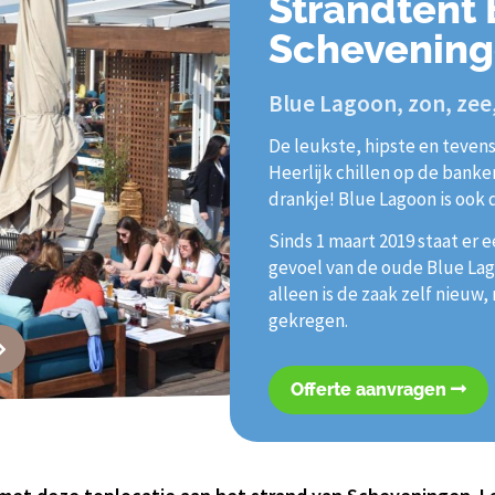
Strandtent
Schevenin
Blue Lagoon, zon, zee,
De leukste, hipste en teven
Heerlijk chillen op de bank
drankje! Blue Lagoon is ook 
Sinds 1 maart 2019 staat er
gevoel van de oude Blue Lag
alleen is de zaak zelf nieuw,
gekregen.
Offerte aanvragen