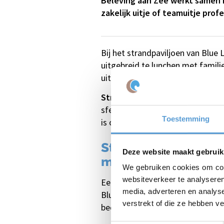
Beleving aan Zee werkt samen 
zakelijk uitje of teamuitje pro
Bij het strandpaviljoen van Blue
uitgebreid te lunchen met familie
uitzicht op de golven de dag afsl
Strandclub Blue Lagoon biedt 
sfeervolle ambiance en met zorg
Toestemming
is ook de ideale locatie voor ee
Strandpaviljoen Bl
Deze website maakt gebruik
mogelijkheden
We gebruiken cookies om cont
websiteverkeer te analyseren
Een toplocatie aan het strand va
media, adverteren en analys
Blue Lagoon niet zomaar een stra
verstrekt of die ze hebben v
bedrijfsfeesten, bruiloft en of