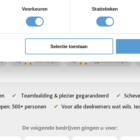
Voorkeuren
Statistieken
, Strandweg 25-27, 2586 JK Den Haag
Selectie toestaan
es
Top
teamuitjes
Top
vrijgezellenuitjes
en
✔
Teambuilding & plezier gegarandeerd
✔
Scheve
epen: 500+ personen
✔
Voor alle deelnemers wat wils. Ie
De volgende bedrijven gingen u voor: