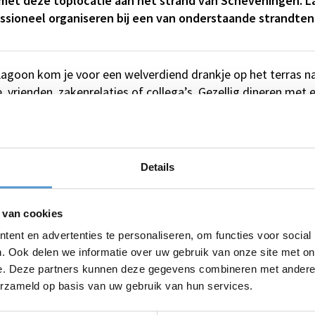
met deze toplocatie aan het strand van Scheveningen. La
fessioneel organiseren bij een van onderstaande strandten
 Lagoon kom je voor een welverdiend drankje op het terras na
, vrienden, zakenrelaties of collega’s. Gezellig dineren met 
uiten. Bij Strandpaviljoen Blue Lagoon is het uitgebreid geni
comfort
, luxe en een zee aan mogelijkheden. Een toplocatie
 bereide gerechten. Dat alles maakt van Blue Lagoon niet z
Details
n bedrijfsfeest, evenement, workshop of andere gelegenheid.
ue Lagoon biedt comfort, luxe en ee
 van cookies
ent en advertenties te personaliseren, om functies voor social
. Ook delen we informatie over uw gebruik van onze site met on
n Scheveningen, sfeervolle ambiance en met zorg bereide ge
e. Deze partners kunnen deze gegevens combineren met andere i
ndrestaurant. Ook is Strandpaviljoen Blue Lagoon is al 40 ja
erzameld op basis van uw gebruik van hun services.
 andere gelegenheden. Of wat dacht u van de vele evenement