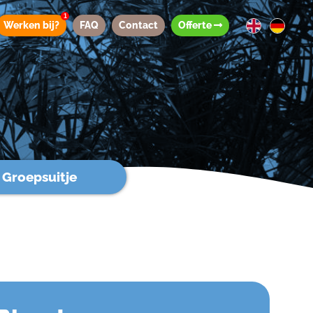
1
Werken bij?
FAQ
Contact
Offerte
Groepsuitje