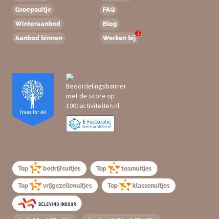
Groepsuitje
FAQ
Winteraanbod
Blog
1
Aanbod binnen
Werken bij
Top
bedrijfsuitjes
Top
teamuitjes
Top
vrijgezellenuitjes
Top
klassenuitjes