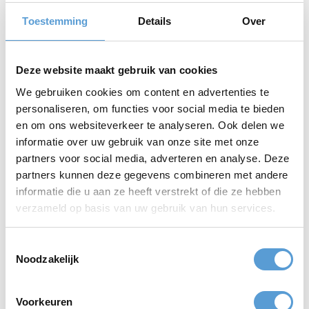
cocktails we gaan maken. De hele workshop, inclusief het
consumeren van de cocktails, duurt ongeveer 1,5 uur.
Toestemming
Details
Over
Workshop cocktails shaken Extra's
De
workshop cocktail schudden
kan op de volgende manieren
Deze website maakt gebruik van cookies
worden uitgebreid of ingekort.
We gebruiken cookies om content en advertenties te
De cocktail workshop uitbreiden met een quiz.
personaliseren, om functies voor social media te bieden
1 cocktail maken p.p. origineel idee voor een welkomstborrel.
Voor groepen vanaf 20 personen. Bij aankomst hebben jullie de
en om ons websiteverkeer te analyseren. Ook delen we
keuze uit twee cocktails. Duur: half uur tot drie kwartier.
informatie over uw gebruik van onze site met onze
De workshop cocktail shaken combineren met een van onze
partners voor social media, adverteren en analyse. Deze
andere workshops! Bijvoorbeeld cocktail shaken combineren met
partners kunnen deze gegevens combineren met andere
een
workshop Salsa
!
informatie die u aan ze heeft verstrekt of die ze hebben
Meer informatie Workshop Cocktails met vriendinnen
verzameld op basis van uw gebruik van hun services.
Meer informatie over de workshop Cocktails Shaken of
andere workshops van Beleving aan Zee? Vraag geheel
Toestemmingsselectie
vrijblijvend een offerte aan voor prijzen op maat. Kies Beleving
Noodzakelijk
aan Zee voor de professionele organisatie en begeleiding van
bedrijfsevenementen, teamuitjes en originele strandactiviteiten
voor vriendengroepen.
Voorkeuren