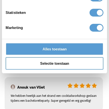
Offerte aanvragen
Statistieken
Marketing
Top
bedrijfsuitjes
Top
teamuitjes
Top
vrijgezellenuitjes
Top
klassenuitjes
Alles toestaan
Selectie toestaan
Recensies
Anouk van Vliet
We hebben heerlijk aan het strand een cocktailworkshop gedaan
tijdens een bacheloretteparty. Super geregeld en erg gezellig!