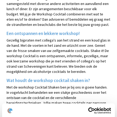
samengesteld met diverse andere activiteiten en aanvullend een
lunch of diner. Er zijn arrangementen beschikbaar voor elk
budget. Wil jij je de Workshop Cocktail combineren met wat te
eten en/of te drinken? Dan adviseren of bemiddelen wij graag met
de strandtenten en beachclubs die het beste bij jouw groep past.
Een ontspannen en lekkere workshop!
Gezellig bijpraten met collega's aan het strand en een koud glas in
de hand. Met de voeten in het zand en uitzicht over zee. Geniet
van de frisse smaken van uw zelfgemaakte cocktails. Shake it! De
workshop Cocktail is een ontspannen, informele, gezellige, maar
ook leerzame workshop die je met vrienden of collega's op het
strand van Scheveningen kunt beleven. We bieden ook de
mogelijkheid om alcoholvrije cocktails te bereiden.
Wat houdt de workshop cocktail shaken in?
Met de workshop Cocktail Shaken ben je bij ons in goeie handen.
In vogelvlucht behandelen we een stukje geschiedenis over het
ontstaan van de cocktail en de verschillende
bereidingstechnieken. Jullie maken twee cocktails per persoon
klaar. Het is een verrassing welke dit zullen zijn. Maar als je niet
van verrassingen houdt, dan overleggen we vooraf welke