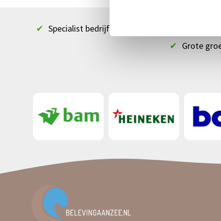
✔
Specialist bedrijfsuitjes & zakelijke evenement
✔
Grote gro