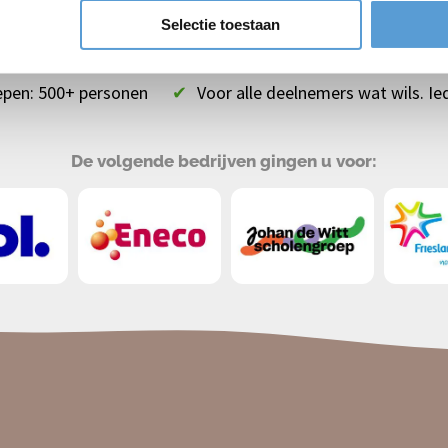
Selectie toestaan
en
✔
Teambuilding & plezier gegarandeerd
✔
Scheve
epen: 500+ personen
✔
Voor alle deelnemers wat wils. Ie
De volgende bedrijven gingen u voor: