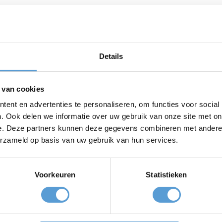
verbinden
randactiviteiten
,
sportieve clinics
en
creatieve workshops
. 
nding centraal stellen. Juist in een ontspannen setting, me
Details
.
u weet ons te vinden voor een onvergetelijke da
 van cookies
ent en advertenties te personaliseren, om functies voor social
e collega’s samen lachen, nieuwe uitdagingen aangaan en el
. Ook delen we informatie over uw gebruik van onze site met on
 energie en versterken het teamgevoel – iets waar ieder bedr
e. Deze partners kunnen deze gegevens combineren met andere i
erzameld op basis van uw gebruik van hun services.
Voorkeuren
Statistieken
es
Top
teamuitjes
Top
vrijgezellenuitjes