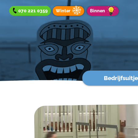
070 221 0359
Winter
Binnen
Bedrijfsuitje
Bedrijfsuitje
Teamuitje
Groepsuitje
Winteraanbod
Aanbod binnen
Werken bij?