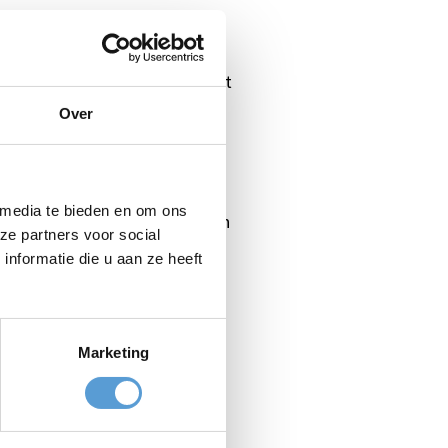
Bedrijven kiezen voor ons omdat
t de zee op de achtergrond,
Over
g buiten de
 media te bieden en om ons
kaar op een andere manier leren
ze partners voor social
ijf profijt van heeft.
nformatie die u aan ze heeft
Marketing
Top
klassenuitjes