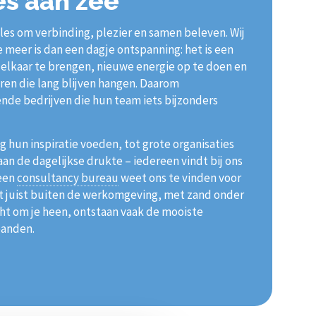
es aan zee
alles om verbinding, plezier en samen beleven. Wij
e meer is dan een dagje ontspanning: het is een
j elkaar te brengen, nieuwe energie op te doen en
ren die lang blijven hangen. Daarom
de bedrijven die hun team iets bijzonders
g hun inspiratie voeden, tot grote organisaties
an de dagelijkse drukte – iedereen vindt bij ons
 een
consultancy bureau
weet ons te vinden voor
t juist buiten de werkomgeving, met zand onder
cht om je heen, ontstaan vaak de mooiste
banden.