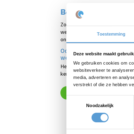
Bedrijfsuitjes die 
Zo organiseren we regelmatig
st
we samenwerken, plezier en verbi
Toestemming
ontstaan de mooiste momenten
Ook een consultancy burea
Deze website maakt gebruik
werkomgeving
We gebruiken cookies om cont
Het is inspirerend om te zien ho
websiteverkeer te analyseren
kennen.
Bedrijfsuitjes
zorgen voor
media, adverteren en analys
verstrekt of die ze hebben v
Offerte aanvragen
Toestemmingsselectie
Noodzakelijk
Top
bedrijfsuitj