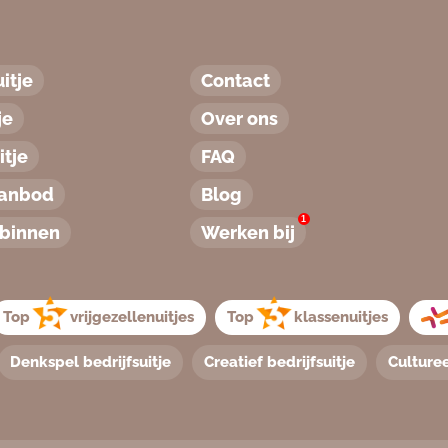
itje
Contact
je
Over ons
tje
FAQ
aanbod
Blog
1
binnen
Werken bij
Top
vrijgezellenuitjes
Top
klassenuitjes
Denkspel bedrijfsuitje
Creatief bedrijfsuitje
Culturee