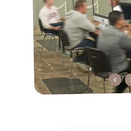
Over ons
Werken bij?
Offerte
Recensies
Top
bedrijfsuitjes
FAQ
Contact