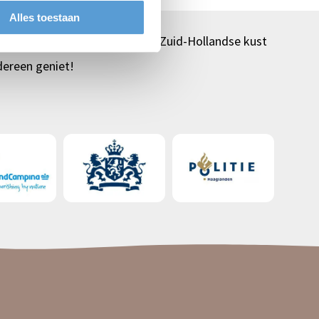
Alles toestaan
ningen + meer strandlocaties Zuid-Hollandse kust
dereen geniet!