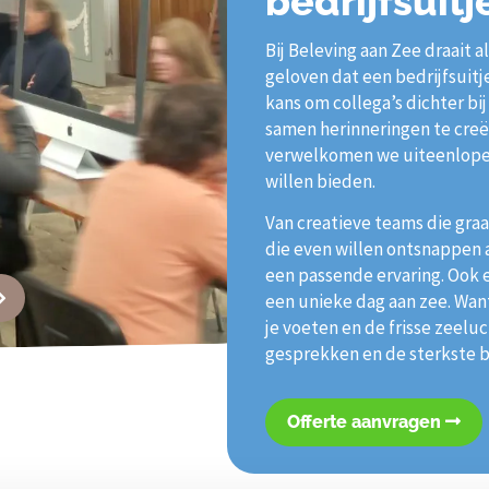
bedrijfsuitj
Bij Beleving aan Zee draait 
geloven dat een bedrijfsuitj
kans om collega’s dichter bi
samen herinneringen te creë
verwelkomen we uiteenlopen
willen bieden.
Van creatieve teams die graa
die even willen ontsnappen a
een passende ervaring. Ook
een unieke dag aan zee. Wan
je voeten en de frisse zeelu
gesprekken en de sterkste 
Offerte aanvragen