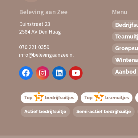
Beleving aan Zee
Menu
Duinstraat 23
Bedrijfsu
2584 AV Den Haag
Teamuit
070 221 0359
Groepsui
info@belevingaanzee.nl
Winter
Aanbod 
Top
bedrijfsuitjes
Top
teamuitjes
Actief bedrijfsuitje
Semi-actief bedrijfsuitje