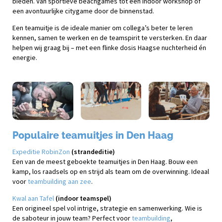
bieden. Van sportieve beachgames tot een indoor workshop of
een avontuurlijke citygame door de binnenstad.
Een teamuitje is de ideale manier om collega’s beter te leren
kennen, samen te werken en de teamspirit te versterken. En daar
helpen wij graag bij – met een flinke dosis Haagse nuchterheid én
energie.
Populaire teamuitjes in Den Haag
Expeditie RobinZon
(strandeditie)
Een van de meest geboekte teamuitjes in Den Haag. Bouw een
kamp, los raadsels op en strijd als team om de overwinning. Ideaal
voor
teambuilding aan zee
.
Kwal aan Tafel
(indoor teamspel)
Een origineel spel vol intrige, strategie en samenwerking. Wie is
de saboteur in jouw team? Perfect voor
teambuilding
,