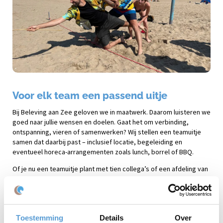
Voor elk team een passend uitje
Bij Beleving aan Zee geloven we in maatwerk. Daarom luisteren we
goed naar jullie wensen en doelen. Gaat het om verbinding,
ontspanning, vieren of samenwerken? Wij stellen een teamuitje
samen dat daarbij past – inclusief locatie, begeleiding en
eventueel horeca-arrangementen zoals lunch, borrel of BBQ.
Of je nu een teamuitje plant met tien collega’s of een afdeling van
200 personen: wij zorgen voor een professionele, zorgeloze en
goed georganiseerde dag.
Slecht weer? Geen probleem
Toestemming
Details
Over
Dankzij ons brede aanbod aan indoor activiteiten is een plan B