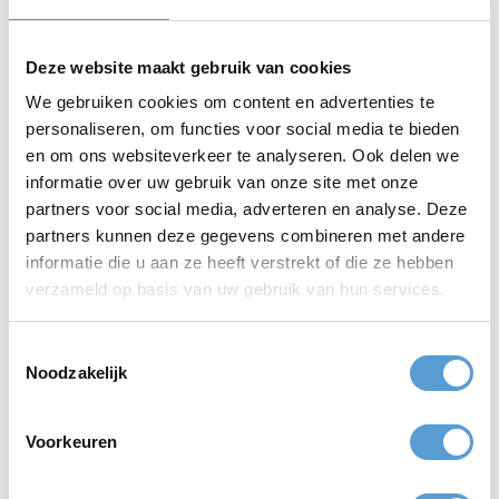
altijd mogelijk. Veel teamuitjes kunnen ook op kantoor, in een
congrescentrum of zelfs in een strandtent met overkapping
plaatsvinden. Regen of wind? Jullie teamuitje in Den Haag gaat
Deze website maakt gebruik van cookies
gewoon doorrr.
We gebruiken cookies om content en advertenties te
personaliseren, om functies voor social media te bieden
en om ons websiteverkeer te analyseren. Ook delen we
informatie over uw gebruik van onze site met onze
partners voor social media, adverteren en analyse. Deze
partners kunnen deze gegevens combineren met andere
informatie die u aan ze heeft verstrekt of die ze hebben
verzameld op basis van uw gebruik van hun services.
Veel gestelde vragen
Toestemmingsselectie
Noodzakelijk
1. Wat zijn leuke teamuitjes in Den Haag?
Populaire keuzes zijn Expeditie RobinZon aan zee, Kwal aan
2. Kunnen jullie ook teamuitjes op kantoor organiseren?
Voorkeuren
Tafel (indoor) en creatieve workshops zoals schilderen of
ijssculpturen.
Ja, veel van onze indoor activiteiten zijn mobiel en kunnen
3. Wat is de ideale groepsgrootte voor een teamuitje?
op locatie worden uitgevoerd, zoals Robinson aan Tafel en