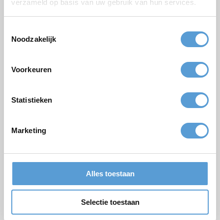
verzameld op basis van uw gebruik van hun services.
Aantal personen
Geplande datum
Toestemmingsselectie
Noodzakelijk
Gewenste starttijd
Budget
Voorkeuren
Opties/aanvullingen
Borrel arrangement
Lunch
Statistieken
Vergadering
BBQ/Diner
Opmerkingen
Marketing
Alles toestaan
Selectie toestaan