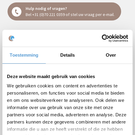
Hulp nodig of vragen?
Bel
+31 (0)70 221 0359
of stel uw vraag
per e-mail
.
Vrijblijvende offerte:
Toestemming
Details
Over
Arrangement
Bedrijf / Groepsnaam
Deze website maakt gebruik van cookies
Gelegenheid
We gebruiken cookies om content en advertenties te
Voornaam
personaliseren, om functies voor social media te bieden
en om ons websiteverkeer te analyseren. Ook delen we
Achternaam
informatie over uw gebruik van onze site met onze
partners voor social media, adverteren en analyse. Deze
E-mail *
partners kunnen deze gegevens combineren met andere
Telefoon
informatie die u aan ze heeft verstrekt of die ze hebben