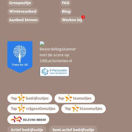
Groepsuitje
FAQ
Winteraanbod
Blog
1
Aanbod binnen
Werken bij
Top
bedrijfsuitjes
Top
teamuitjes
Top
vrijgezellenuitjes
Top
klassenuitjes
Actief bedrijfsuitje
Semi-actief bedrijfsuitje