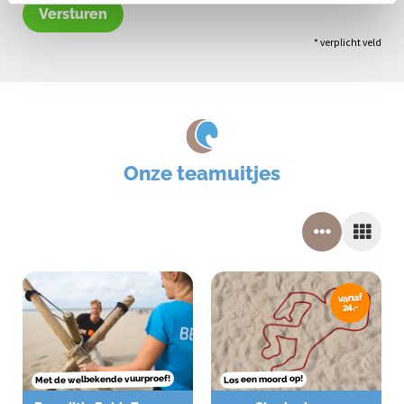
Versturen
* verplicht veld
Onze teamuitjes
vanaf
24,-
Met de welbekende vuurproef!
Los een moord op!