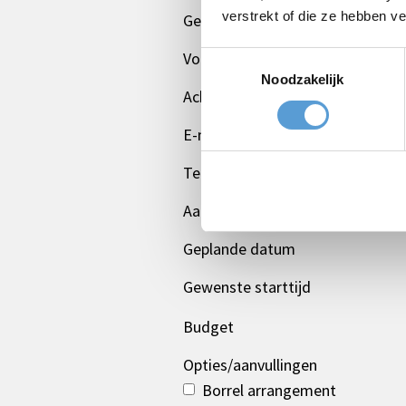
verstrekt of die ze hebben v
Gelegenheid
Voornaam
Toestemmingsselectie
Noodzakelijk
Achternaam
E-mail *
Telefoon
Aantal personen
Geplande datum
Gewenste starttijd
Budget
Opties/aanvullingen
Borrel arrangement