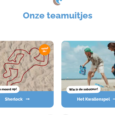
Onze teamuitjes
vanaf
24,-
Wie is de saboteur!
n moord op!
Sherlock
Het Kwallenspel