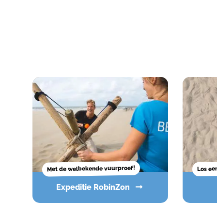
Met de welbekende vuurproef!
Los ee
Expeditie RobinZon