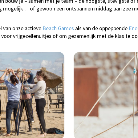
 bouw je – samen met je team – de hoogste, stevigste of m
ig mogelijk… of gewoon een ontspannen middag aan zee met
el van onze actieve
Beach Games
als van de oppeppende
Ene
it voor vrijgezellenuitjes of om gezamenlijk met de klas te do