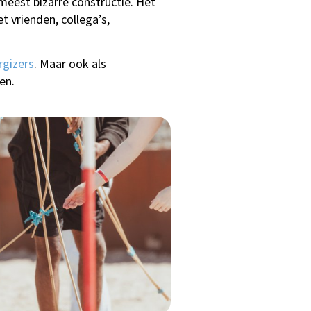
eest bizarre constructie. Het
 vrienden, collega’s,
rgizers
. Maar ook als
en.