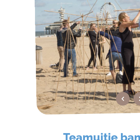
Over ons
Werken bij?
Offerte
Recensies
Top
bedrijfsuitjes
Top
teamuitjes
FAQ
Contact
Teamuitje b