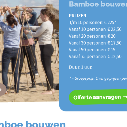
Bamboe bouwe
PRIJZEN
T/m 10 personen: € 225*
Vanaf 10 personen: € 22,50
Vanaf 20 personen: € 20
Vanaf 30 personen: € 17,50
Vanaf 50 personen: € 15
Vanaf 75 personen: € 12,50
Duur: 1 uur.
* = Groepsprijs. Overige prijzen pe
Offerte aanvragen
amboe bouwen