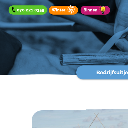
070 221 0359
Winter
Binnen
Bedrijfsuitje
Bedrijfsuitje
Teamuitje
Groepsuitje
Winteraanbod
Aanbod binnen
Werken bij?