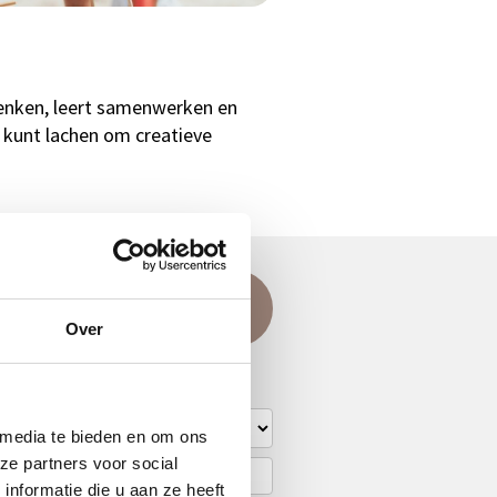
denken, leert samenwerken en
j kunt lachen om creatieve
en?
359
of stel uw vraag
per e-mail
.
Over
 media te bieden en om ons
ze partners voor social
nformatie die u aan ze heeft