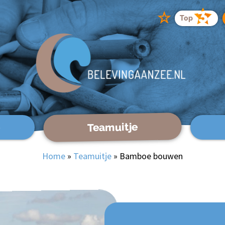
☆
Top
Teamuitje
Home
»
Teamuitje
»
Bamboe bouwen