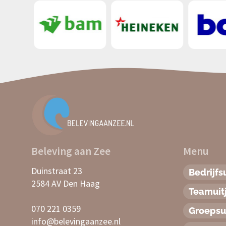
Beleving aan Zee
Menu
Duinstraat 23
Bedrijfsu
2584 AV Den Haag
Teamuit
070 221 0359
Groepsui
info@belevingaanzee.nl