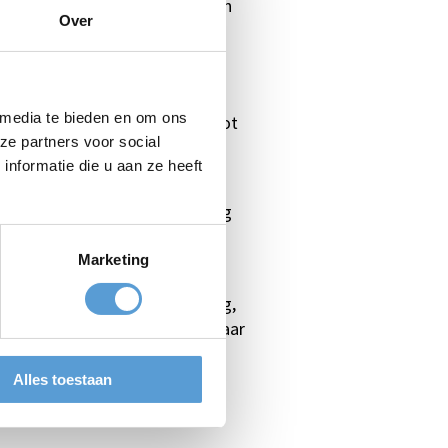
lsevenement: de combinatie van
Over
 vergaderlocatie of
 media te bieden en om ons
vangst met koffie en ontbijt tot
ze partners voor social
ets te regelen en kunt u zich
nformatie die u aan ze heeft
erd om een evenement volledig
p maat samen te stellen.
Marketing
goed bereikbaar vanuit Den Haag,
rganisaties die op zoek zijn naar
.
Alles toestaan