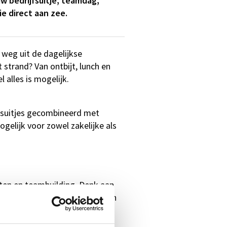
w bedrijfsuitje, teamdag,
e direct aan zee.
 weg uit de dagelijkse
strand? Van ontbijt, lunch en
 alles is mogelijk.
jfsuitjes gecombineerd met
gelijk voor zowel zakelijke als
iten en teambuilding. Denk aan
tiviteiten waarbij samenwerken
et verzorgde dag voor uw team.