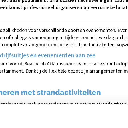
et deze populaire strandlocatie in Scheveningen. Laat u
ijeenkomst professioneel organiseren op een unieke locati
mogelijkheden voor verschillende soorten evenementen. Even
n of collega's samenbrengen tijdens een actieve dag op het 
 complete arrangementen inclusief strandactiviteiten: vrijwel
edrijfsuitjes en evenementen aan zee
trand vormt Beachclub Atlantis een ideale locatie voor bedri
ertainment. Dankzij de flexibele opzet zijn arrangementen mo
neren met strandactiviteiten
Atlantis wordt vaak gecombineerd met actieve strandactivite
rand, creatieve workshops, groepsspellen of ontspannen ac
 activiteiten te combineren met horeca ontstaat een comple