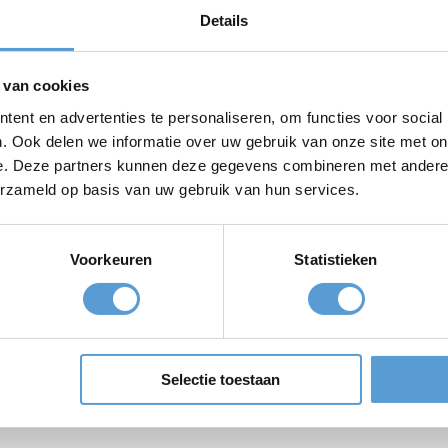
 teamdag, een afdelingsuitje of een grootschalig personee
Details
mgeving zorgt voor een andere dynamiek dan een standaard
 van cookies
ent aan zee
ent en advertenties te personaliseren, om functies voor social
drijfsuitjes volledig verzorgd worden georganiseerd. Van ont
. Ook delen we informatie over uw gebruik van onze site met on
ers en BBQ arrangementen. Hierdoor hoeft u zelf nauwelijks i
e. Deze partners kunnen deze gegevens combineren met andere i
gasten of relaties.
erzameld op basis van uw gebruik van hun services.
s, muziek en aanvullende wensen kunnen worden gecombine
oor is vrijwel ieder bedrijfsuitje of zakelijke bijeenkomst o
Voorkeuren
Statistieken
eningen
antrekkelijke locatie aan het strand van Scheveningen en is 
stad. Hierdoor vormt de locatie een populaire keuze voor o
ie voor bedrijfsuitjes, teamdagen en zakelijke evenementen
Selectie toestaan