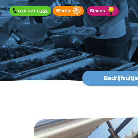
070 221 0359
Winter
Binnen
Bedrijfsuitje
Bedrijfsuitje
Teamuitje
Groepsuitje
Winteraanbod
Aanbod binnen
Werken bij?