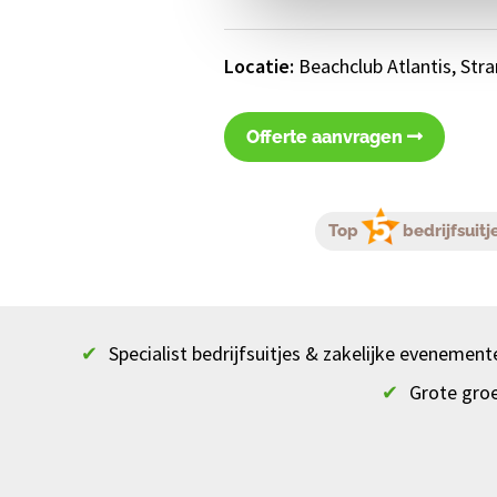
Locatie:
Beachclub Atlantis, Str
Offerte aanvragen
Top
bedrijfsuitj
✔
Specialist bedrijfsuitjes & zakelijke evenement
✔
Grote gro