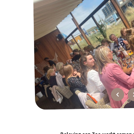
Over ons
Werken bij?
Offerte
Recensies
Top
bedrijfsuitjes
FAQ
Contact