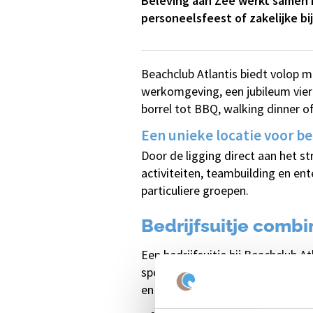
Beleving aan Zee werkt samen m
personeelsfeest of zakelijke b
Beachclub Atlantis biedt volop 
werkomgeving, een jubileum viere
borrel tot BBQ, walking dinner of
Een unieke locatie voor b
Door de ligging direct aan het s
activiteiten, teambuilding en ent
particuliere groepen.
Bedrijfsuitje combi
Een bedrijfsuitje bij Beachclub 
sportieve programma's op het st
en plezier centraal staan. Door