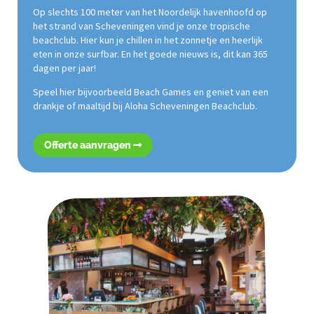
Op slechts 100 meter van het Noordelijk havenhoofd op
het strand van Scheveningen vind je onze tropische
beachclub. Hier kun je chillen in het zonnetje en heerlijk
eten in onze surfbar. En het goede nieuws is, dit kan 365
dagen per jaar!
Speel hier bijvoorbeeld Beach Games en geniet van een
drankje of maaltijd bij Aloha Scheveningen Beachclub.
Offerte aanvragen