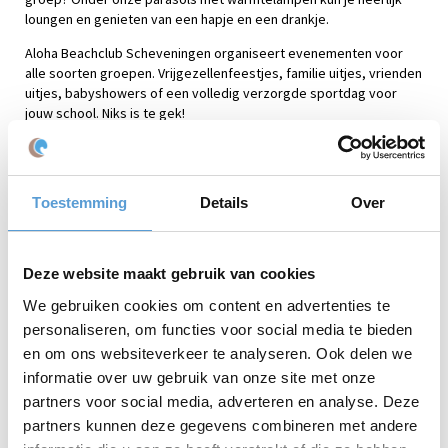
loungen en genieten van een hapje en een drankje.
Aloha Beachclub Scheveningen organiseert evenementen voor
alle soorten groepen. Vrijgezellenfeestjes, familie uitjes, vrienden
uitjes, babyshowers of een volledig verzorgde sportdag voor
jouw school. Niks is te gek!
Speel Beach Games en geniet van een
Toestemming
Details
Over
diner of drankje
Laat je brein kraken tijdens één van de raadsels, gebruik je kracht
tijdens het touwtrekken en test je samenwerking bij de
Deze website maakt gebruik van cookies
waterrace. Genoeg uitdaging tijdens de
Beach Games
!
We gebruiken cookies om content en advertenties te
Ooit gehoord van ‘Wandelende A’? Dit is een echt teambuilding
personaliseren, om functies voor social media te bieden
spel waarbij snelheid, kracht en samenwerking essentieel is. Een
en om ons websiteverkeer te analyseren. Ook delen we
ander spel waarbij samenwerking goed op de proef gesteld is
informatie over uw gebruik van onze site met onze
‘Skilopen’. Je kunt het natuurlijk ook tegen elkaar opnemen tijdens
de spellen ‘vliegend tapijt’ en ‘rups’. Spanning en sensatie tijdens
partners voor social media, adverteren en analyse. Deze
Stille Chaos en Wiebelende tafels. Maar wat dat precies is, dat
partners kunnen deze gegevens combineren met andere
kunnen we nog niet verklappen!