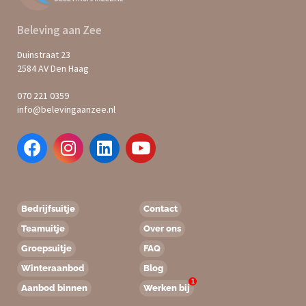
Beleving aan Zee
Duinstraat 23
2584 AV Den Haag
070 221 0359
info@belevingaanzee.nl
Bedrijfsuitje
Contact
Teamuitje
Over ons
Groepsuitje
FAQ
Winteraanbod
Blog
1
Aanbod binnen
Werken bij