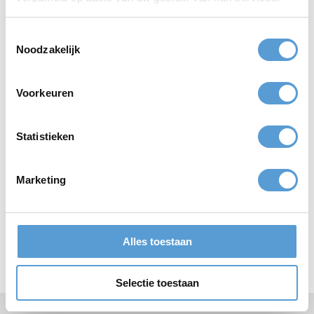
Club van harte welkom met uw bedrijf in Scheveningen.
Toestemmingsselectie
Noodzakelijk
Spice Beach Club Scheveningen
Voorkeuren
Locatie:
Spice Beach Club Scheveningen, Strand noord 6, 2586 ZZ
Den Haag
Statistieken
Offerte aanvragen
Marketing
Top
bedrijfsuitjes
Top
teamuitjes
Alles toestaan
Top
vrijgezellenuitjes
Top
klassenuitjes
Selectie toestaan