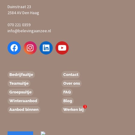
Duinstraat 23
2584 AV Den Haag
070 221 0359
info@belevingaanzee.nl
Bedrijfsuitje
Contact
Teamuitje
Over ons
Groepsuitje
FAQ
Winteraanbod
Blog
1
Aanbod binnen
Werken bij