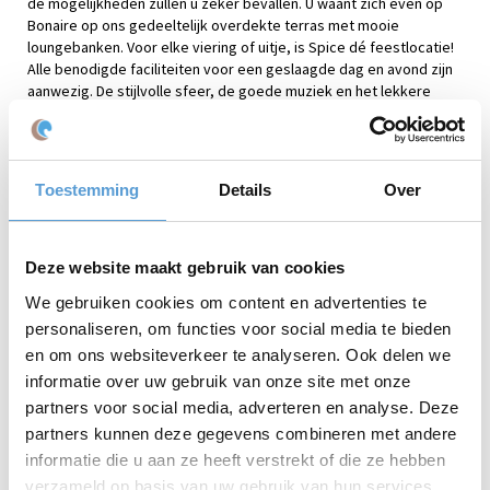
de mogelijkheden zullen u zeker bevallen. U waant zich even op
Bonaire op ons gedeeltelijk overdekte terras met mooie
loungebanken. Voor elke viering of uitje, is Spice dé feestlocatie!
Alle benodigde faciliteiten voor een geslaagde dag en avond zijn
aanwezig. De stijlvolle sfeer, de goede muziek en het lekkere
eten en drinken zorgen voor een perfecte setting voor uw feest.
De stijlvolle ambiance, oog voor kwaliteit en ontspannen sfeer,
zorgen voor een perfecte setting voor uw stranddag. Geniet van
Toestemming
Details
Over
de warme, stijlvolle sfeer, relaxte muziek en heerlijke hapjes en
drankjes. Ons gedeeltelijk overdekte en verwarmde terras maakt
het aangenaam om hier ook op de frisse dagen te zijn.
Deze website maakt gebruik van cookies
Hier enkele mogelijkheden bij Spice Beach Club Scheveningen:
We gebruiken cookies om content en advertenties te
personaliseren, om functies voor social media te bieden
Barbecue
en om ons websiteverkeer te analyseren. Ook delen we
Meer-gangen menu’s
Borrel
informatie over uw gebruik van onze site met onze
Drank arrangementen
partners voor social media, adverteren en analyse. Deze
Activiteiten
partners kunnen deze gegevens combineren met andere
Feestavond
informatie die u aan ze heeft verstrekt of die ze hebben
verzameld op basis van uw gebruik van hun services.
Geopend van begin maart tot oktober bent u bij de Spice Beach