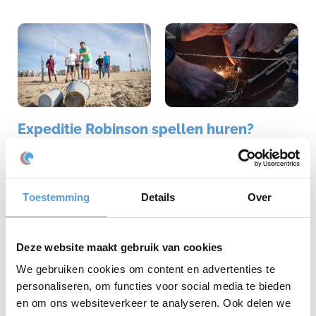
Expeditie Robinson spellen huren?
Robinson aan Tafel
zijn spellen gebaseerd op Expeditie Robinson
en kun je, inclusief begeleiding, huren. De Expeditie
Robinson aan
Tafel
is mobiel, dus flexibel en eventueel inzetbaar op een locatie
naar keuze. Bijvoorbeeld op kantoor, in de bedrijfskantine of een
Toestemming
Details
Over
horecagelegenheid in de buurt. Een Robinson-uitje op het werk of
in de sportkantine? Bekijk
Robinson aan Tafel
in ons
aanbodsoverzicht van uitjes. Of bezoek de website
Deze website maakt gebruik van cookies
robinsonaantafel.nl
We gebruiken cookies om content en advertenties te
Expeditie RobinZon is ook zéér geschikt voor vriendengroepen,
personaliseren, om functies voor social media te bieden
een familiedag of als vrijgezellenfeest.
en om ons websiteverkeer te analyseren. Ook delen we