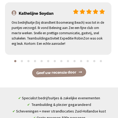
Kathelijne Soydan
Ons bedrijfsuitje (bij strandtent Boomerang Beach) was tot in de
puntjes verzorgd. Ik vond Beleving aan Zee een fijne club om
mee te werken. Snelle en prettige communicatie, gastvrij, snel
schakelen. Teambuildingactiviteit Expeditie RobinZon was ook
erg leuk. Kortom: Een echte aanrader!
Geef uw recensie door
Specialist bedrijfsuitjes & zakelijke evenementen
✔
Teambuilding & plezier gegarandeerd
✔
Scheveningen + meer strandlocaties Zuid-Hollandse kust
✔
Grote groepen: 500+ personen
✔