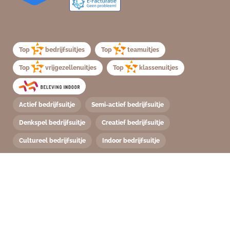
Top
bedrijfsuitjes
Top
teamuitjes
Top
vrijgezellenuitjes
Top
klassenuitjes
Actief bedrijfsuitje
Semi-actief bedrijfsuitje
Denkspel bedrijfsuitje
Creatief bedrijfsuitje
Cultureel bedrijfsuitje
Indoor bedrijfsuitje
Extra info
/
Links
/
Disclaimer
/
Algemene voorwaarden
/
Privacyverklaring
Wij werken met e-facturatie en rekenen hiervoor geen extra kosten.