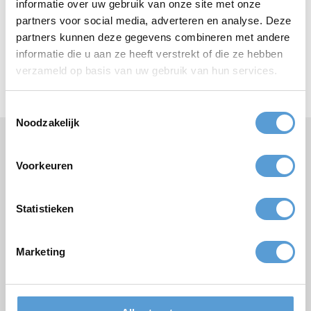
Winnaarsketting of mini bokaal
informatie over uw gebruik van onze site met onze
partners voor social media, adverteren en analyse. Deze
Perfect als aandenken aan een geslaagd uitje: een mini bokaal of
partners kunnen deze gegevens combineren met andere
winnaarsketting.
informatie die u aan ze heeft verstrekt of die ze hebben
De winnaarsketting is verkrijgbaar voor € 25 per stuk en de mini
bokaal voor € 7,50 per stuk.
verzameld op basis van uw gebruik van hun services.
Toestemmingsselectie
Noodzakelijk
Hulp nodig of vragen?
Voorkeuren
Bel
+31 (0)70 221 0359
of stel uw vraag
per e-mail
.
Statistieken
Vrijblijvende offerte:
Marketing
Arrangement
Bedrijf / Groepsnaam