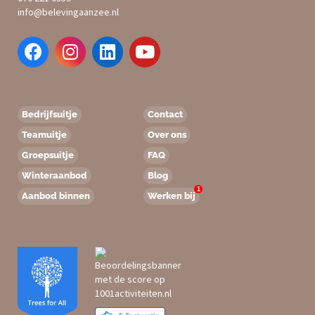
info@belevingaanzee.nl
Bedrijfsuitje
Contact
Teamuitje
Over ons
Groepsuitje
FAQ
Winteraanbod
Blog
1
Aanbod binnen
Werken bij