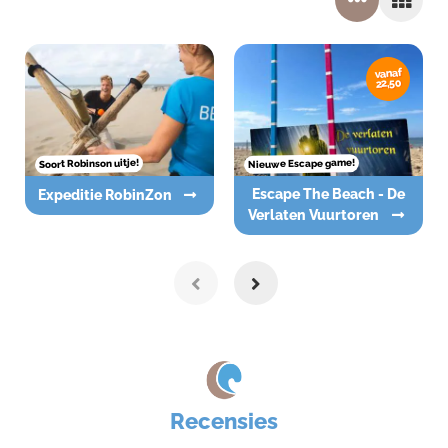
vanaf
22,50
Nieuwe Escape game!
Soort Robinson uitje!
Escape The Beach - De
Expeditie RobinZon
Verlaten Vuurtoren
Recensies