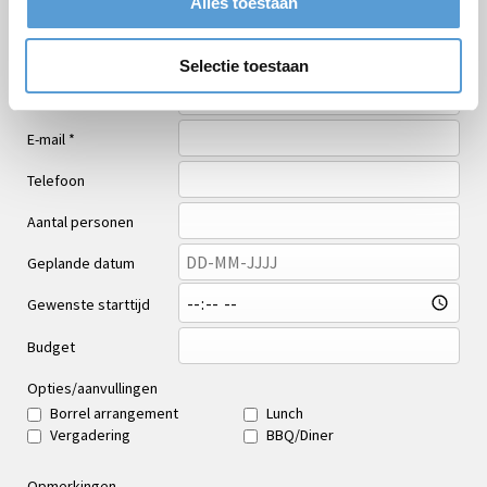
Alles toestaan
Gelegenheid
Voornaam
Selectie toestaan
Achternaam
E-mail *
Telefoon
Aantal personen
Geplande datum
Gewenste starttijd
Budget
Opties/aanvullingen
Borrel arrangement
Lunch
Vergadering
BBQ/Diner
Opmerkingen