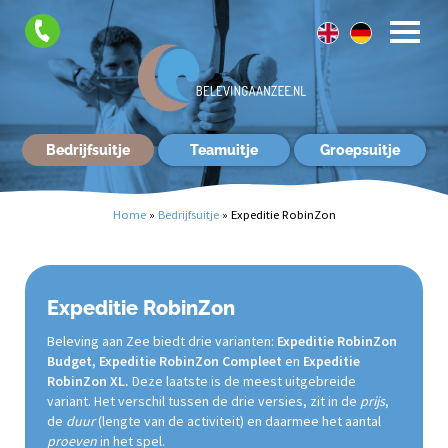
Contact
Bedrijfsuitje
Teamuitje
Groepsuitje
Home
»
Bedrijfsuitje
»
Expeditie RobinZon
Expeditie RobinZon
Beleving aan Zee biedt drie varianten:
Expeditie RobinZon
Budget, Expeditie RobinZon Compleet
en
Expeditie
RobinZon XL.
Deze laatste is de meest uitgebreide
variant. Het verschil tussen de drie versies, zit in de
prijs
,
de
duur
(lengte van de activiteit) en daarmee het aantal
proeven
in het spel.