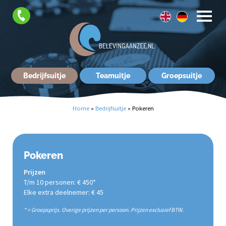
FAQ
Contact
Bedrijfsuitje
Teamuitje
Groepsuitje
Home
»
Bedrijfsuitje
»
Pokeren
Pokeren
Prijzen
T/m 10 personen: € 450*
Elke extra deelnemer: € 45
* = Groepsprijs. Overige prijzen per persoon. Prijzen exclusief BTW.