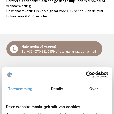
Perfect als aandenken aan een geslaagd uitje: een mini bokaal of
winnaarsketting.
De winnaarsketting is verkrijgbaar voor € 25 per stuk en de mini
bokaal voor € 7,50 per stuk.
Hulp nodig of vragen?
Bel
+31 (0)70 221 0359
of stel uw vraag
per e-mail
.
Vrijblijvende offerte:
Arrangement
Toestemming
Details
Over
Bedrijf / Groepsnaam
Deze website maakt gebruik van cookies
Gelegenheid