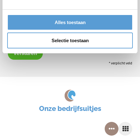
Alles toestaan
Selectie toestaan
Versturen
* verplicht veld
Onze bedrijfsuitjes