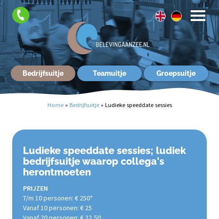
Contact
Bedrijfsuitje
Teamuitje
Groepsuitje
Home
»
Bedrijfsuitje
»
Ludieke speeddate sessies
Ludieke speeddate sessies; ludiek
bedrijfsuitje waarop collega's
herontmoeten
PRIJZEN
T/m 10 personen: € 250*
Vanaf 10 personen: € 25
Vanaf 20 personen: € 22,50