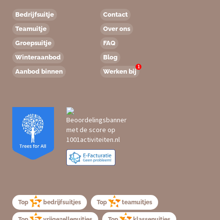
Bedrijfsuitje
Contact
Teamuitje
Over ons
Groepsuitje
FAQ
Winteraanbod
Blog
1
Aanbod binnen
Werken bij
Top
bedrijfsuitjes
Top
teamuitjes
Top
vrijgezellenuitjes
Top
klassenuitjes