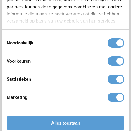
partners kunnen deze gegevens combineren met andere
E-mail *
informatie die u aan ze heeft verstrekt of die ze hebben
verzameld op basis van uw gebruik van hun services.
Telefoon
Aantal personen
Toestemmingsselectie
Noodzakelijk
Geplande datum
Gewenste starttijd
Voorkeuren
Budget
Opties/aanvullingen
Statistieken
Borrel arrangement
Lunch
Vergadering
BBQ/Diner
Marketing
Opmerkingen
Alles toestaan