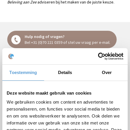
Beleving aan Zee
adviseren bij het maken van de juiste keuze.
Hulp nodig of vragen?
Bel
+31 (0)70 221 0359
of stel uw vraag
per e-mail
.
Vrijblijvende offerte:
Toestemming
Details
Over
Arrangement
Deze website maakt gebruik van cookies
Bedrijf / Groepsnaam
We gebruiken cookies om content en advertenties te
Gelegenheid
personaliseren, om functies voor social media te bieden
en om ons websiteverkeer te analyseren. Ook delen we
Voornaam
informatie over uw gebruik van onze site met onze
Achternaam
partners voor social media, adverteren en analyse. Deze