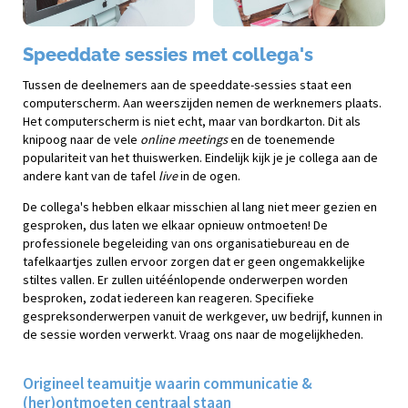
Speeddate sessies met collega's
Tussen de deelnemers aan de speeddate-sessies staat een
computerscherm. Aan weerszijden nemen de werknemers plaats.
Het computerscherm is niet echt, maar van bordkarton. Dit als
knipoog naar de vele
online meetings
en de toenemende
populariteit van het thuiswerken. Eindelijk kijk je je collega aan de
andere kant van de tafel
live
in de ogen.
De collega's hebben elkaar misschien al lang niet meer gezien en
gesproken, dus laten we elkaar opnieuw ontmoeten! De
professionele begeleiding van ons organisatiebureau en de
tafelkaartjes zullen ervoor zorgen dat er geen ongemakkelijke
stiltes vallen. Er zullen uitéénlopende onderwerpen worden
besproken, zodat iedereen kan reageren. Specifieke
gespreksonderwerpen vanuit de werkgever, uw bedrijf, kunnen in
de sessie worden verwerkt. Vraag ons naar de mogelijkheden.
Origineel teamuitje waarin communicatie &
(her)ontmoeten centraal staan