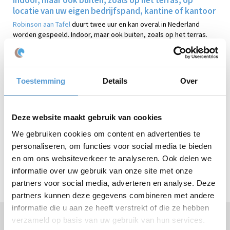
locatie van uw eigen bedrijfspand, kantine of kantoor
Robinson aan Tafel
duurt twee uur en kan overal in Nederland
worden gespeeld. Indoor, maar ook buiten, zoals op het terras.
Bijvoorbeeld op het strand bij strandtenten, hotels,
congrescentra, vergaderruimtes en in horeca naar keuze. Ook op
locatie van uw eigen bedrijfspand, kantine of kantoor.
Toestemming
Details
Over
Bekijk deze
Robinson aan Tafel sfeerimpressie
online.
Grotere groepen of speciale wensen?
Vraag het ons
!
Winnaarsketting of mini bokaal
Deze website maakt gebruik van cookies
We gebruiken cookies om content en advertenties te
Perfect als aandenken aan een geslaagd uitje: een mini bokaal of
personaliseren, om functies voor social media te bieden
winnaarsketting.
De winnaarsketting is verkrijgbaar voor € 25 per stuk en de mini
en om ons websiteverkeer te analyseren. Ook delen we
bokaal voor € 7,50 per stuk.
informatie over uw gebruik van onze site met onze
partners voor social media, adverteren en analyse. Deze
partners kunnen deze gegevens combineren met andere
informatie die u aan ze heeft verstrekt of die ze hebben
verzameld op basis van uw gebruik van hun services.
Hulp nodig of vragen?