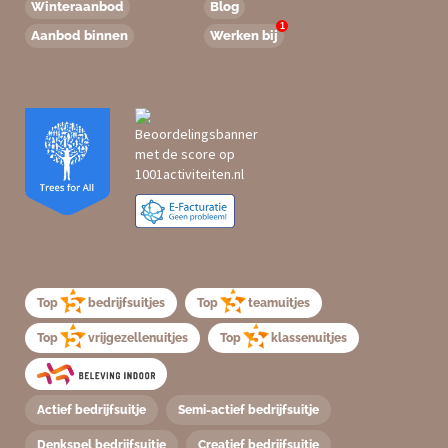
Winteraanbod
Blog
1
Aanbod binnen
Werken bij
Top
bedrijfsuitjes
Top
teamuitjes
Top
vrijgezellenuitjes
Top
klassenuitjes
Actief bedrijfsuitje
Semi-actief bedrijfsuitje
Denkspel bedrijfsuitje
Creatief bedrijfsuitje