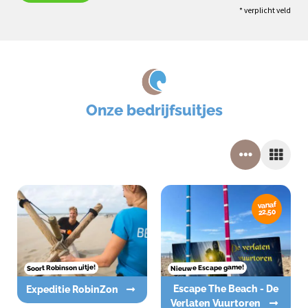
* verplicht veld
Onze bedrijfsuitjes
vanaf
22,50
Nieuwe Escape game!
Soort Robinson uitje!
Escape The Beach - De
Expeditie RobinZon
Verlaten Vuurtoren