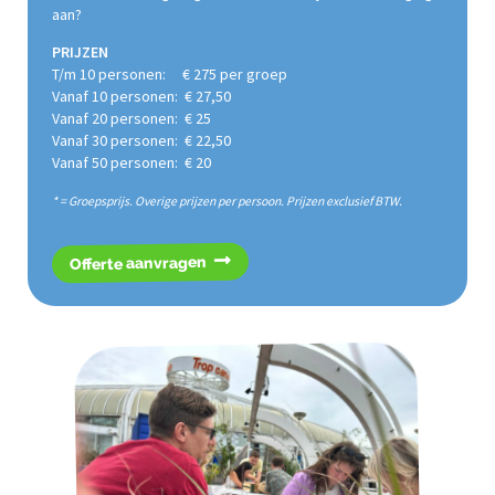
aan?
PRIJZEN
T/m 10 personen: € 275 per groep
Vanaf 10 personen: € 27,50
Vanaf 20 personen: € 25
Vanaf 30 personen: € 22,50
Vanaf 50 personen: € 20
* = Groepsprijs. Overige prijzen per persoon. Prijzen exclusief BTW.
Offerte aanvragen