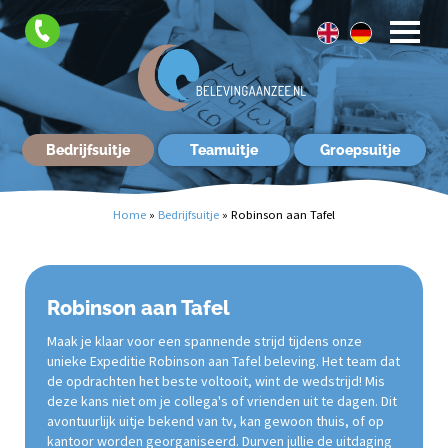
Contact
Bedrijfsuitje
Teamuitje
Groepsuitje
Home
»
Bedrijfsuitje
»
Robinson aan Tafel
Robinson aan Tafel
Maak je klaar voor een spannende strijd tijdens onze
unieke Expeditie Robinson aan Tafel beleving. Het team dat
de opdrachten het beste voltooit, wint de wedstrijd! Mis
deze kans niet om je collega's of vrienden uit te dagen. Dit
avontuurlijk uitje bekend van tv, kan gewoon thuis, of op
kantoor worden georganiseerd. Durven jullie de uitdaging