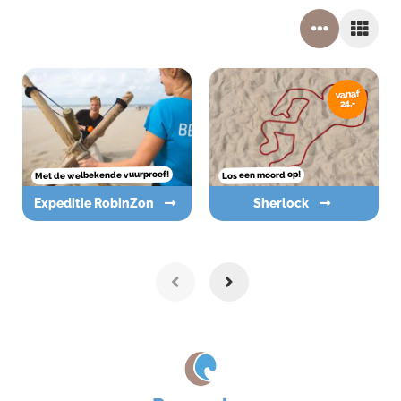
vanaf
24,-
Met de welbekende vuurproef!
Los een moord op!
Expeditie RobinZon
Sherlock