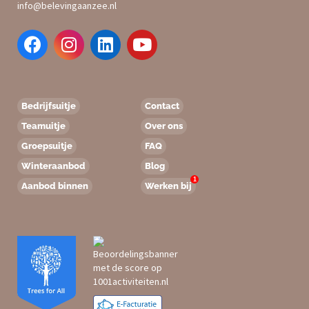
info@belevingaanzee.nl
Bedrijfsuitje
Contact
Teamuitje
Over ons
Groepsuitje
FAQ
Winteraanbod
Blog
1
Aanbod binnen
Werken bij