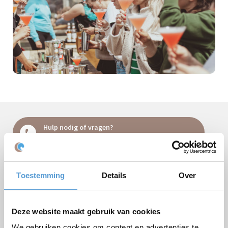
Hulp nodig of vragen?
Bel
+31 (0)70 221 0359
of stel uw vraag
per e-mail
.
Toestemming
Details
Over
Vrijblijvende offerte:
Deze website maakt gebruik van cookies
Arrangement
We gebruiken cookies om content en advertenties te