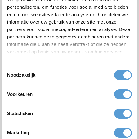
Bedrijf / Groepsnaam
personaliseren, om functies voor social media te bieden
Gelegenheid
en om ons websiteverkeer te analyseren. Ook delen we
informatie over uw gebruik van onze site met onze
Voornaam
partners voor social media, adverteren en analyse. Deze
partners kunnen deze gegevens combineren met andere
Achternaam
informatie die u aan ze heeft verstrekt of die ze hebben
E-mail *
verzameld op basis van uw gebruik van hun services.
Telefoon
Toestemmingsselectie
Aantal personen
Noodzakelijk
Geplande datum
Voorkeuren
Gewenste starttijd
Budget
Statistieken
Opties/aanvullingen
Borrel arrangement
Lunch
Marketing
Vergadering
BBQ/Diner