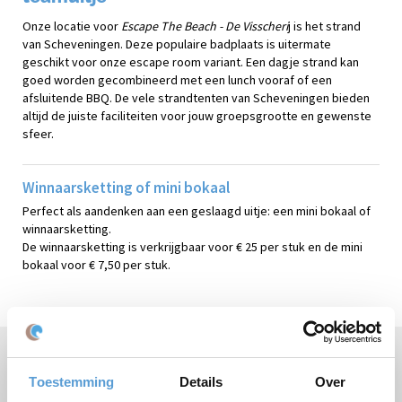
Onze locatie voor
Escape The Beach - De Visscheri
j is het strand
van Scheveningen. Deze populaire badplaats is uitermate
geschikt voor onze escape room variant. Een dagje strand kan
goed worden gecombineerd met een lunch vooraf of een
afsluitende BBQ. De vele strandtenten van Scheveningen bieden
altijd de juiste faciliteiten voor jouw groepsgrootte en gewenste
sfeer.
Winnaarsketting of mini bokaal
Perfect als aandenken aan een geslaagd uitje: een mini bokaal of
winnaarsketting.
De winnaarsketting is verkrijgbaar voor € 25 per stuk en de mini
bokaal voor € 7,50 per stuk.
Hulp nodig of vragen?
Toestemming
Details
Over
Bel
+31 (0)70 221 0359
of stel uw vraag
per e-mail
.