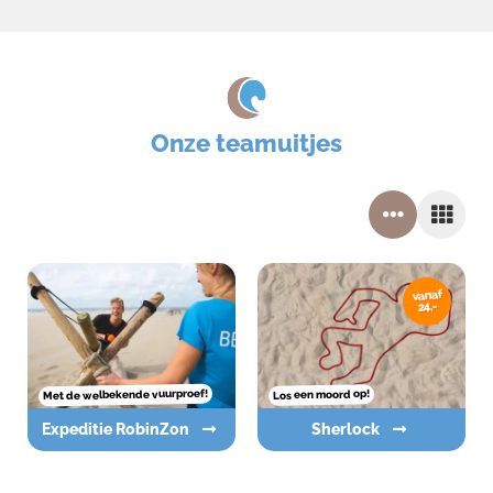
Onze teamuitjes
vanaf
24,-
Met de welbekende vuurproef!
Los een moord op!
Expeditie RobinZon
Sherlock