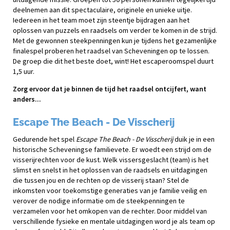
deelnemen aan dit spectaculaire, originele en unieke uitje.
Iedereen in het team moet zijn steentje bijdragen aan het
oplossen van puzzels en raadsels om verder te komen in de strijd.
Met de gewonnen steekpenningen kun je tijdens het gezamenlijke
finalespel proberen het raadsel van Scheveningen op te lossen.
De groep die dit het beste doet, wint! Het escaperoomspel duurt
1,5 uur.
Zorg ervoor dat je binnen de tijd het raadsel ontcijfert, want
anders...
Escape The Beach - De Visscherij
Gedurende het spel
Escape The Beach - De Visscherij
duik je in een
historische Scheveningse familievete. Er woedt een strijd om de
visserijrechten voor de kust. Welk vissersgeslacht (team) is het
slimst en snelst in het oplossen van de raadsels en uitdagingen
die tussen jou en de rechten op de visserij staan? Stel de
inkomsten voor toekomstige generaties van je familie veilig en
verover de nodige informatie om de steekpenningen te
verzamelen voor het omkopen van de rechter. Door middel van
verschillende fysieke en mentale uitdagingen word je als team op