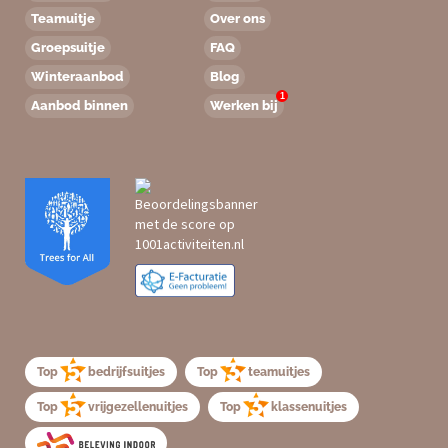
Teamuitje
Over ons
Groepsuitje
FAQ
Winteraanbod
Blog
1
Aanbod binnen
Werken bij
Top
bedrijfsuitjes
Top
teamuitjes
Top
vrijgezellenuitjes
Top
klassenuitjes