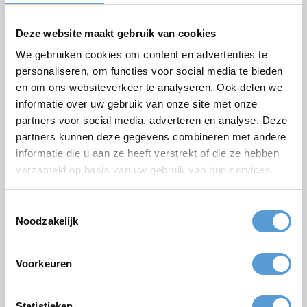
Deze website maakt gebruik van cookies
Vrijblijvende offerte:
We gebruiken cookies om content en advertenties te
personaliseren, om functies voor social media te bieden
en om ons websiteverkeer te analyseren. Ook delen we
Arrangement
informatie over uw gebruik van onze site met onze
Bedrijf / Groepsnaam
partners voor social media, adverteren en analyse. Deze
partners kunnen deze gegevens combineren met andere
Gelegenheid
informatie die u aan ze heeft verstrekt of die ze hebben
Voornaam
verzameld op basis van uw gebruik van hun services.
Achternaam
Toestemmingsselectie
Noodzakelijk
E-mail *
Telefoon
Voorkeuren
Aantal personen
Geplande datum
Statistieken