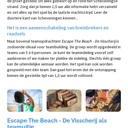
de proef gesteld. Dit alles gebeurt op en rond het Scheveningse
strand. Zorg dat je binnen 1,5 uur alle informatie hebt verzameld
en zet alles op het spel bij de laatste machtsstrijd. Leer de
duistere kant van Scheveningen kennen...
Het is een aaneenschakeling van breinbrekers en
raadsels
Maar bovenal teamopdrachten!
Escape The Beach - De Visscherij
is
zodoende ideaal voor teambuilding. De groep wordt opgedeeld in
teams van 5 à 6 personen. Je kunt de teamindeling vooraf zelf
aanleveren of we maken ter plekke de indeling. Slechts één groep
kan de uiteindelijke winnaar worden. Het spel kan ook worden
gespeeld met één team. Dan gaat het erom dat de ontsnapping
binnen de gestelde tijd van 1,5 uur wordt voltooid.
Escape The Beach - De Visscherij als
teamuitje