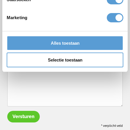
Gewenste starttijd
Marketing
Budget
Opties/aanvullingen
Borrel arrangement
Lunch
Vergadering
BBQ/Diner
Alles toestaan
Opmerkingen
Selectie toestaan
Versturen
* verplicht veld