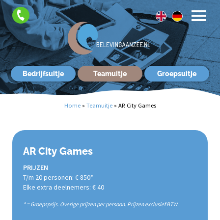
FAQ
Contact
Bedrijfsuitje
Teamuitje
Groepsuitje
Home
»
Teamuitje
»
AR City Games
AR City Games
PRIJZEN
T/m 20 personen: € 850*
Elke extra deelnemers: € 40
* = Groepsprijs. Overige prijzen per persoon. Prijzen exclusief BTW.