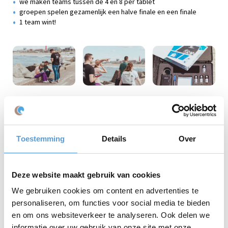
we maken teams tussen de 4 en 8 per tablet
groepen spelen gezamenlijk een halve finale en een finale
1 team wint!
CityGame voor grote groepen
Voor groepen van 100 personen of meer bieden wij
maatwerkopties. Wil je bijvoorbeeld een introductievideo van
jouw CEO, vragen over je eigen bedrijf en/of medewerkers met
Toestemming
Details
Over
eigen video's en afbeeldingen? Vraag naar de mogelijkheden.
Deze website maakt gebruik van cookies
Winnaarsketting of mini bokaal
We gebruiken cookies om content en advertenties te
Perfect als aandenken aan een geslaagd uitje: een mini bokaal of
winnaarsketting.
personaliseren, om functies voor social media te bieden
De winnaarsketting is verkrijgbaar voor € 25 per stuk en de mini
en om ons websiteverkeer te analyseren. Ook delen we
bokaal voor € 7,50 per stuk.
informatie over uw gebruik van onze site met onze