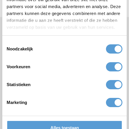
partners voor social media, adverteren en analyse. Deze
partners kunnen deze gegevens combineren met andere
informatie die u aan ze heeft verstrekt of die ze hebben
verzameld op basis van uw gebruik van hun services.
Hulp nodig of vragen?
Bel
+31 (0)70 221 0359
of stel uw vraag
per e-mail
.
Toestemmingsselectie
Noodzakelijk
Vrijblijvende offerte:
Voorkeuren
Arrangement
Statistieken
Bedrijf / Groepsnaam
Gelegenheid
Marketing
Voornaam
Achternaam
Alles toestaan