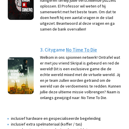
navigeren terwijl jullie verschillende puzzels
oplossen. El Professor wil weten of hij
samenwerkt met het beste team. Om dat te
doen heeft hij een aantal vragen in de stad
uitgezet. Beantwoord al deze vragen en ga
samen de bank overvallen!
3. Citygame
No Time To Die
Welkom in ons spionnen netwerk! Ontrafel wat
er met jou vriend Skripal is gebeurd en red de
wereld! Dit is een exclusieve game die de
echte wereld mixed met de virtuele wereld. Jij
en je team zullen worden getraind om de
wereld van de verdoemenis te redden. Kunnen
jullie deze ultieme missie volbrengen? Naam is
onlangs gewijzigd naar: No Time To Die.
inclusief hardware en gespecialiseerde begeleiding
inclusief extra spelmateriaal (koffer / tas)