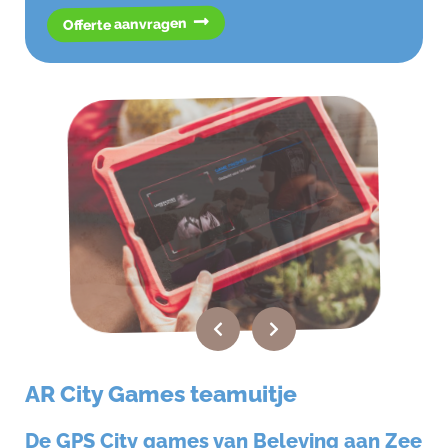
Offerte aanvragen
AR City Games teamuitje
De GPS City games van Beleving aan Zee