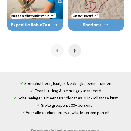
Met de welbekende vuurproef!
Los een moord op!
Expeditie RobinZon
Sherlock
Specialist bedrijfsuitjes & zakelijke evenementen
✔
Teambuilding & plezier gegarandeerd
✔
Scheveningen + meer strandlocaties Zuid-Hollandse kust
✔
Grote groepen: 500+ personen
✔
Voor alle deelnemers wat wils. Iedereen geniet!
✔
De volgende bedrijven gingen u voor: