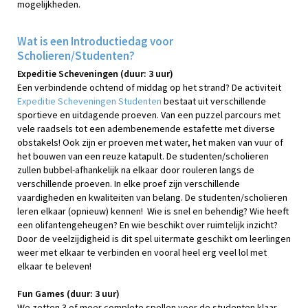
mogelijkheden.
Wat is een Introductiedag voor
Scholieren/Studenten?
Expeditie Scheveningen (duur: 3 uur)
Een verbindende ochtend of middag op het strand? De activiteit
Expeditie Scheveningen Studenten
bestaat uit verschillende
sportieve en uitdagende proeven. Van een puzzel parcours met
vele raadsels tot een adembenemende estafette met diverse
obstakels! Ook zijn er proeven met water, het maken van vuur of
het bouwen van een reuze katapult. De studenten/scholieren
zullen bubbel-afhankelijk na elkaar door rouleren langs de
verschillende proeven. In elke proef zijn verschillende
vaardigheden en kwaliteiten van belang. De studenten/scholieren
leren elkaar (opnieuw) kennen! Wie is snel en behendig? Wie heeft
een olifantengeheugen? En wie beschikt over ruimtelijk inzicht?
Door de veelzijdigheid is dit spel uitermate geschikt om leerlingen
weer met elkaar te verbinden en vooral heel erg veel lol met
elkaar te beleven!
Fun Games (duur: 3 uur)
We zetten 3 of meer complete spellen voor de studenten klaar,