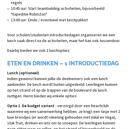
regels
10:45 uur: Start teambuilding activiteiten, bijvoorbeeld
"Expeditie RobinZon"
13:00 uur: Einde / eventueel met lunchpakket
Voor scholen/studenten introductiedagen organiseren we een
lunch vaak direct na de activiteiten, maar het kan ook tussendoor.
Daarbij bieden we ook 2 lunchopties:
ETEN EN DRINKEN – 1 INTRODUCTIEDAG
Lunch (optioneel)
Indien gewenst kunnen jullie de deelnemers ook een lunch
aanbieden. De lunch wordt buiten uitgedeeld. Leerlingen kunnen
op het strand of op de trappen van de boulevard de lunch
nuttigen. Hierin bieden wij enkele opties:
Optie 1
.
De budget variant
- verzorgd door een beachclub
waarmee wij een samenwerking hebben. Je krijgt een tasje met 2
luxe broodjes (er wordt rekening gehouden met Halal en Vega),
stuk fruit, drinken en iets om te snoepen. De leerlingen kunnen
gaan zitten waar ze willen, op het strand of bijvoorbeeld op de