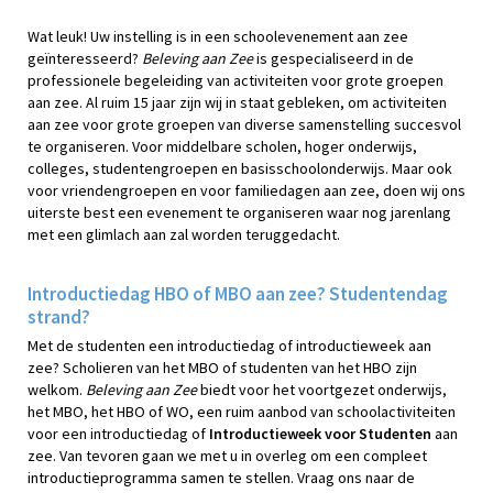
Wat leuk! Uw instelling is in een schoolevenement aan zee
geïnteresseerd?
Beleving aan Zee
is gespecialiseerd in de
professionele begeleiding van activiteiten voor grote groepen
aan zee. Al ruim 15 jaar zijn wij in staat gebleken, om activiteiten
aan zee voor grote groepen van diverse samenstelling succesvol
te organiseren. Voor middelbare scholen, hoger onderwijs,
colleges, studentengroepen en basisschoolonderwijs. Maar ook
voor vriendengroepen en voor familiedagen aan zee, doen wij ons
uiterste best een evenement te organiseren waar nog jarenlang
met een glimlach aan zal worden teruggedacht.
Introductiedag HBO of MBO aan zee? Studentendag
strand?
Met de studenten een introductiedag of introductieweek aan
zee? Scholieren van het MBO of studenten van het HBO zijn
welkom.
Beleving aan Zee
biedt voor het voortgezet onderwijs,
het MBO, het HBO of WO, een ruim aanbod van schoolactiviteiten
voor een introductiedag of
Introductieweek voor Studenten
aan
zee. Van tevoren gaan we met u in overleg om een compleet
introductieprogramma samen te stellen. Vraag ons naar de