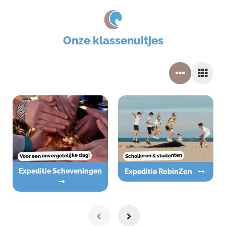
Onze klassenuitjes
Voor een onvergetelijke dag!
Scholieren & studenten
Expeditie Scheveningen
Expeditie RobinZon