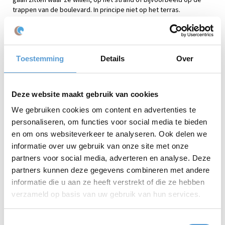
trappen van de boulevard. In principe niet op het terras.
Lunchpakket
Broodje gezond | Bruine
Healthy | 10,00
meergranenbol met
euro incl. btw
komkommer, tomaat, sla en
Toestemming
Details
Over
Lekkere gezonde
jonge kaas
lunch in een tasje
Broodje gegrilde Kip (halal)
voor jongeren.
Witte sesambol met
bieslookmayo en gegrilde kip
Deze website maakt gebruik van cookies
Fruitsap
We gebruiken cookies om content en advertenties te
Granenreepje en fruitlollie
Kisten met mandarijnen
personaliseren, om functies voor social media te bieden
en om ons websiteverkeer te analyseren. Ook delen we
informatie over uw gebruik van onze site met onze
Puntzak friet,
Puntzakje friet met saus
partners voor social media, adverteren en analyse. Deze
snack en drankje |
Snack naar keuze: Kroket,
partners kunnen deze gegevens combineren met andere
10,00 euro incl. btw
kaassoufle of kipcorn
informatie die u aan ze heeft verstrekt of die ze hebben
Keuze uit: Vers sapje, frisdrank,
koffie en thee
verzameld op basis van uw gebruik van hun services.
Toestemmingsselectie