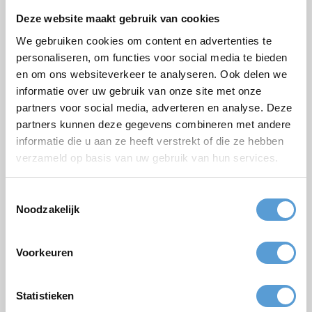
Arrangement
Deze website maakt gebruik van cookies
Bedrijf / Groepsnaam
We gebruiken cookies om content en advertenties te
personaliseren, om functies voor social media te bieden
Gelegenheid
en om ons websiteverkeer te analyseren. Ook delen we
Voornaam
informatie over uw gebruik van onze site met onze
partners voor social media, adverteren en analyse. Deze
Achternaam
partners kunnen deze gegevens combineren met andere
informatie die u aan ze heeft verstrekt of die ze hebben
E-mail *
verzameld op basis van uw gebruik van hun services.
Telefoon
Aantal personen
Toestemmingsselectie
Noodzakelijk
Geplande datum
Gewenste starttijd
Voorkeuren
Budget
Statistieken
Opties/aanvullingen