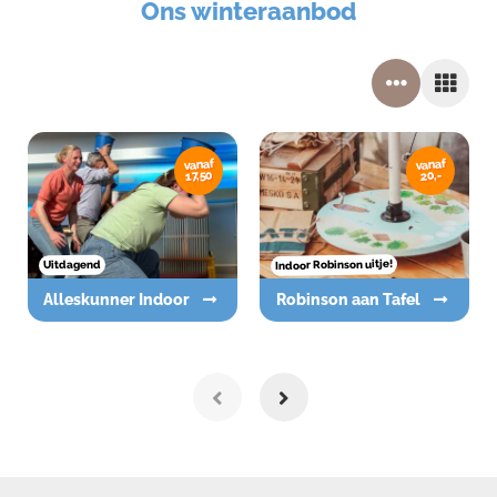
Ons winteraanbod
vanaf
vanaf
17,50
20,-
Indoor Robinson uitje!
Uitdagend
Alleskunner Indoor
Robinson aan Tafel