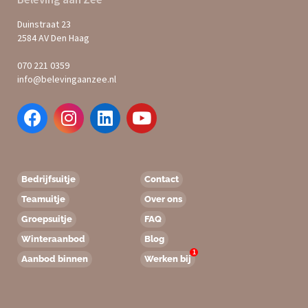
Duinstraat 23
2584 AV Den Haag
070 221 0359
info@belevingaanzee.nl
Bedrijfsuitje
Contact
Teamuitje
Over ons
Groepsuitje
FAQ
Winteraanbod
Blog
1
Aanbod binnen
Werken bij