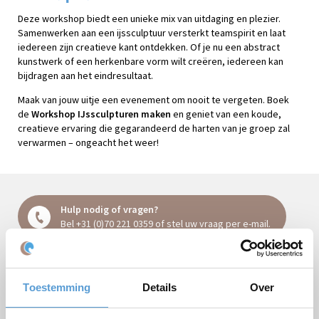
Deze workshop biedt een unieke mix van uitdaging en plezier.
Samenwerken aan een ijssculptuur versterkt teamspirit en laat
iedereen zijn creatieve kant ontdekken. Of je nu een abstract
kunstwerk of een herkenbare vorm wilt creëren, iedereen kan
bijdragen aan het eindresultaat.
Maak van jouw uitje een evenement om nooit te vergeten. Boek
de
Workshop IJssculpturen maken
en geniet van een koude,
creatieve ervaring die gegarandeerd de harten van je groep zal
verwarmen – ongeacht het weer!
Hulp nodig of vragen?
Bel
+31 (0)70 221 0359
of stel uw vraag
per e-mail
.
Vrijblijvende offerte:
Toestemming
Details
Over