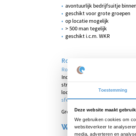
avontuurlijk bedrijfsuitje binne
geschikt voor grote groepen
op locatie mogelijk
> 500 man tegelijk
geschikt i.c.m. WKR
Robinson aan Tafel
Robinson aan Tafel
duurt twee uu
Indoor, maar ook buiten, zoals op
strandtenten, hotels, congrescen
Toestemming
locatie van uw eigen bedrijfspan
sfeerimpressie
online.
Deze website maakt gebruik
Grotere groepen of speciale we
We gebruiken cookies om cont
Winnaarsketting of
websiteverkeer te analyseren
media, adverteren en analys