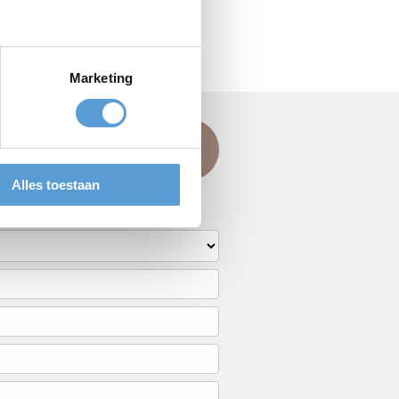
Marketing
en?
359
of stel uw vraag
per e-mail
.
Alles toestaan