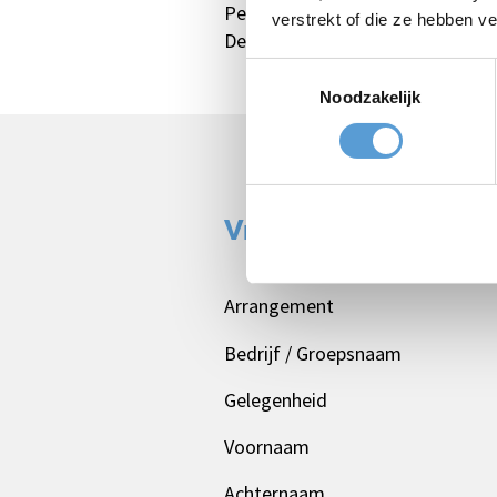
Perfect als aandenken aan een ge
verstrekt of die ze hebben v
De winnaarsketting is verkrijgbaa
Toestemmingsselectie
Noodzakelijk
Vrijblijvende offert
Arrangement
Bedrijf / Groepsnaam
Gelegenheid
Voornaam
Achternaam