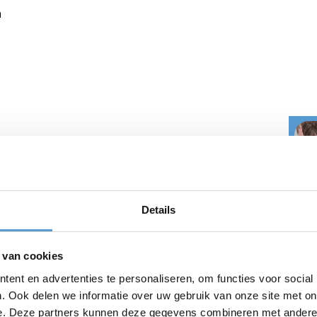
n
r en kan overal in Nederland worden gespeeld.
 het terras. Bijvoorbeeld op het strand bij
tra, vergaderruimtes en in horeca naar keuze. Ook op
Details
d, kantine of kantoor. Bekijk deze Robinson aan Tafel
 van cookies
nsen?
Vraag het ons
!
ent en advertenties te personaliseren, om functies voor social
 mini bokaal
. Ook delen we informatie over uw gebruik van onze site met on
e. Deze partners kunnen deze gegevens combineren met andere i