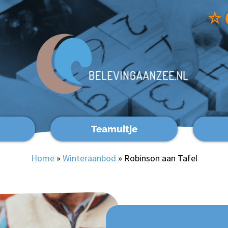
☆
Teamuitje
Home
»
Winteraanbod
»
Robinson aan Tafel