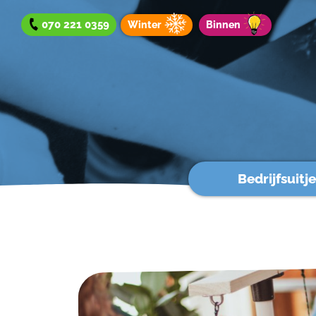
070 221 0359
Winter
Binnen
Bedrijfsuitje
Bedrijfsuitje
Teamuitje
Groepsuitje
Winteraanbod
Aanbod binnen
Werken bij?