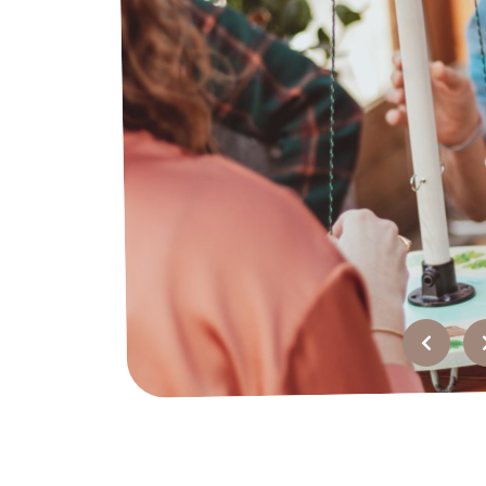
Over ons
Werken bij?
Offerte
Recensies
Top
bedrijfsuitjes
FAQ
Contact