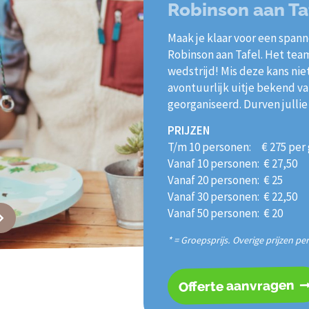
Robinson aan Ta
Maak je klaar voor een spann
Robinson aan Tafel. Het tea
wedstrijd! Mis deze kans niet
avontuurlijk uitje bekend v
georganiseerd. Durven jullie
PRIJZEN
T/m 10 personen: € 275 per
Vanaf 10 personen: € 27,50
Vanaf 20 personen: € 25
Vanaf 30 personen: € 22,50
Vanaf 50 personen: € 20
* = Groepsprijs. Overige prijzen pe
Offerte aanvragen