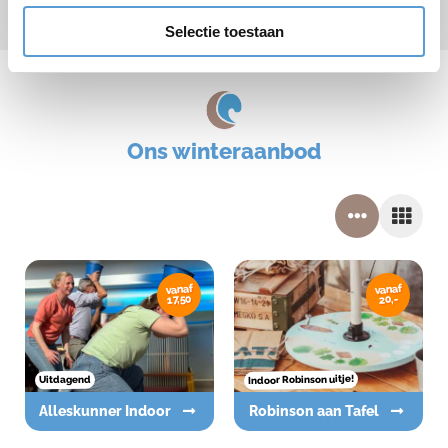
* verplicht veld
Selectie toestaan
Ons winteraanbod
vanaf
vanaf
17,50
20,-
Indoor Robinson uitje!
Uitdagend
Alleskunner Indoor
Robinson aan Tafel