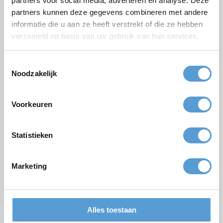
partners voor social media, adverteren en analyse. Deze
Geplande datum
partners kunnen deze gegevens combineren met andere
Gewenste starttijd
informatie die u aan ze heeft verstrekt of die ze hebben
verzameld op basis van uw gebruik van hun services.
Budget
Opties/aanvullingen
Toestemmingsselectie
Noodzakelijk
Borrel arrangement
Lunch
Vergadering
BBQ/Diner
Voorkeuren
Opmerkingen
Statistieken
Marketing
Alles toestaan
Versturen