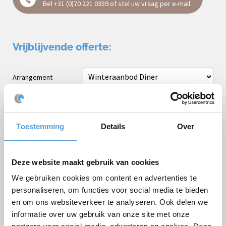
Bel
+31 (0)70 221 0359
of stel uw vraag
per e-mail
.
Vrijblijvende offerte:
Arrangement
Bedrijf / Groepsnaam
Gelegenheid
Toestemming
Details
Over
Voornaam
Achternaam
Deze website maakt gebruik van cookies
E-mail *
We gebruiken cookies om content en advertenties te
personaliseren, om functies voor social media te bieden
Telefoon
en om ons websiteverkeer te analyseren. Ook delen we
Aantal personen
informatie over uw gebruik van onze site met onze