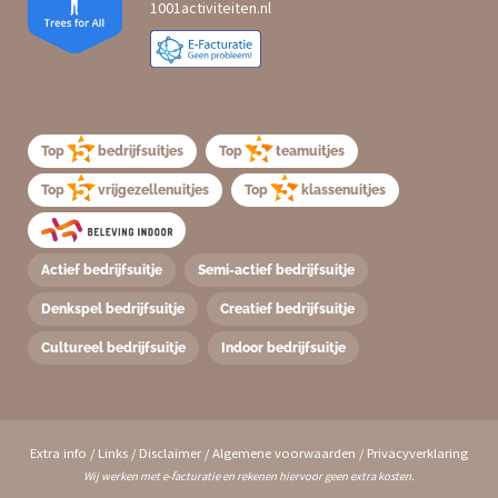
Top
bedrijfsuitjes
Top
teamuitjes
Top
vrijgezellenuitjes
Top
klassenuitjes
Actief bedrijfsuitje
Semi-actief bedrijfsuitje
Denkspel bedrijfsuitje
Creatief bedrijfsuitje
Cultureel bedrijfsuitje
Indoor bedrijfsuitje
Extra info
/
Links
/
Disclaimer
/
Algemene voorwaarden
/
Privacyverklaring
Wij werken met e-facturatie en rekenen hiervoor geen extra kosten.