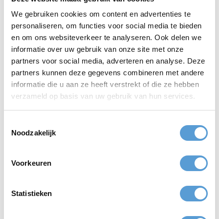
Vraag vooraf naar dieetwensen, mobiliteit en praktische
We gebruiken cookies om content en advertenties te
beperkingen.
personaliseren, om functies voor social media te bieden
Werk altijd met een slechtweerscenario, zeker aan zee.
Gebruik interne communicatie helder: tijd, locatie,
en om ons websiteverkeer te analyseren. Ook delen we
kledingadvies en eindtijd.
informatie over uw gebruik van onze site met onze
partners voor social media, adverteren en analyse. Deze
partners kunnen deze gegevens combineren met andere
informatie die u aan ze heeft verstrekt of die ze hebben
verzameld op basis van uw gebruik van hun services.
Toestemmingsselectie
Noodzakelijk
Dit vindt u misschien ook interessant
Wilt u verder lezen? Deze onderwerpen sluiten logisch aan op
Voorkeuren
deze pagina:
Hoe organiseer je een bedrijfsuitje op het strand
Waar begin je met het plannen van een teamuitje
Statistieken
Hoe maak je een draaiboek voor een bedrijfsuitje
Hoe kies je de juiste activiteit voor een teamuitje