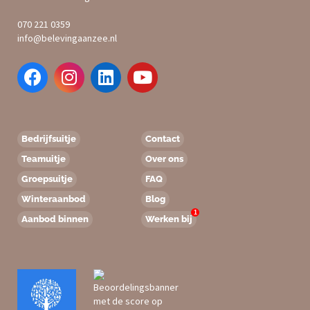
070 221 0359
info@belevingaanzee.nl
Bedrijfsuitje
Contact
Teamuitje
Over ons
Groepsuitje
FAQ
Winteraanbod
Blog
1
Aanbod binnen
Werken bij