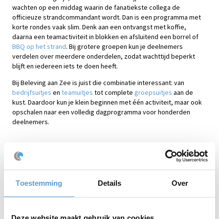
wachten op een middag waarin de fanatiekste collega de
officieuze strandcommandant wordt. Dan is een programma met
korte rondes vaak slim. Denk aan een ontvangst met koffie,
daarna een teamactiviteit in blokken en afsluitend een borrel of
BBQ op het strand
. Bij grotere groepen kun je deelnemers
verdelen over meerdere onderdelen, zodat wachttijd beperkt
blijft en iedereen iets te doen heeft.
Bij Beleving aan Zee is juist die combinatie interessant: van
bedrijfsuitjes
en
teamuitjes
tot complete
groepsuitjes
aan de
kust. Daardoor kun je klein beginnen met één activiteit, maar ook
opschalen naar een volledig dagprogramma voor honderden
deelnemers.
Praktische tips voor dit bedrijfsuitje
Bepaal eerst het doel: ontspannen, samenwerken, vieren of
kennismaken.
Toestemming
Details
Over
Kies een activiteit die ook geschikt is voor collega’s die minder
sportief zijn.
Maak het programma ruim genoeg; niemand wordt blij van
sprinten tussen ontvangst, spel en diner.
Deze website maakt gebruik van cookies