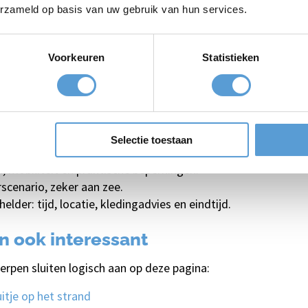
erzameld op basis van uw gebruik van hun services.
Voorkeuren
Statistieken
dit bedrijfsuitje
nnen, samenwerken, vieren of kennismaken.
hikt is voor collega’s die minder sportief zijn.
Selectie toestaan
g; niemand wordt blij van sprinten tussen ontvangst, spel 
 mobiliteit en praktische beperkingen.
scenario, zeker aan zee.
lder: tijd, locatie, kledingadvies en eindtijd.
en ook interessant
erpen sluiten logisch aan op deze pagina:
itje op het strand