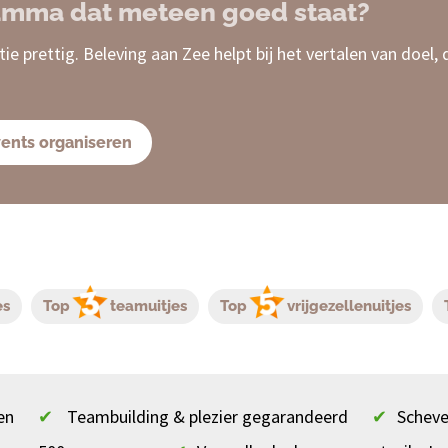
amma dat meteen goed staat?
tie prettig. Beleving aan Zee helpt bij het vertalen van doel
events organiseren
es
Top
teamuitjes
Top
vrijgezellenuitjes
en
✔
Teambuilding & plezier gegarandeerd
✔
Scheve