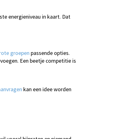
te energieniveau in kaart. Dat
grote groepen
passende opties.
evoegen. Een beetje competitie is
aanvragen
kan een idee worden
 wil vooral bijpraten en niemand