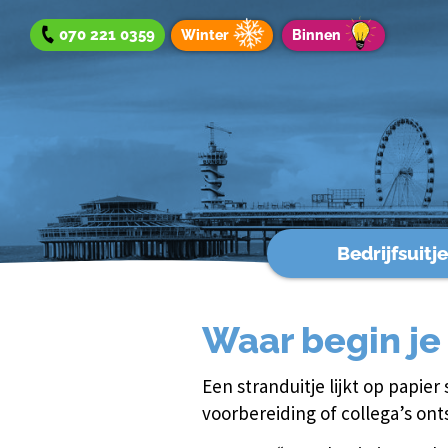
070 221 0359
Winter
Binnen
Bedrijfsuitje
Bedrijfsuitje
Teamuitje
Waar begin je
Groepsuitje
Winteraanbod
Een stranduitje lijkt op papier 
Aanbod binnen
voorbereiding of collega’s on
Werken bij?