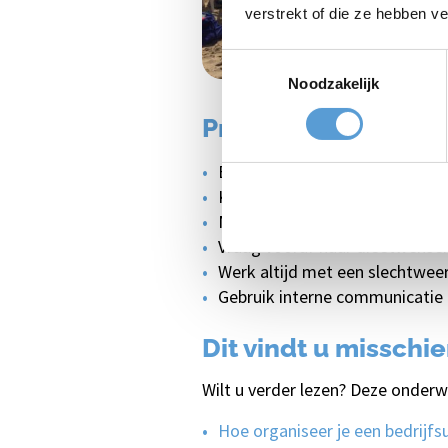
verstrekt of die ze hebben v
Toestemmingsselectie
Noodzakelijk
Praktische tips voor 
Bepaal eerst het doel: ontspa
Kies een activiteit die ook gesc
Maak het programma ruim genoe
Vraag vooraf naar dieetwensen,
Werk altijd met een slechtweer
Gebruik interne communicatie he
Dit vindt u misschi
Wilt u verder lezen? Deze onderw
Hoe organiseer je een bedrijfsu