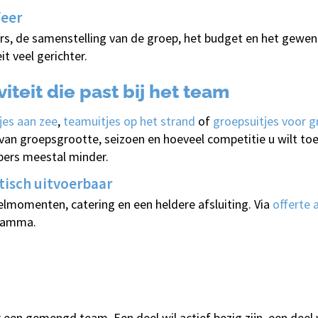
feer
s, de samenstelling van de groep, het budget en het gewens
t veel gerichter.
iteit die past bij het team
tjes aan zee
,
teamuitjes op het strand
of
groepsuitjes voor 
van groepsgrootte, seizoen en hoeveel competitie u wilt to
ppers meestal minder.
isch uitvoerbaar
elmomenten, catering en een heldere afsluiting. Via
offerte 
gramma.
or een gemengd team. Een deel wil actief bezig zijn, een deel