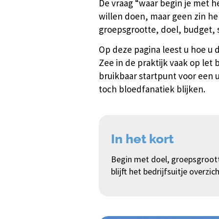
De vraag “waar begin je met he
Over ons
willen doen, maar geen zin he
Werken bij?
groepsgrootte, doel, budget, 
Offerte
Recensies
Op deze pagina leest u hoe u 
Top
bedrijfsuitjes
Zee in de praktijk vaak op let 
FAQ
bruikbaar startpunt voor een ui
Contact
toch bloedfanatiek blijken.
In het kort
Begin met doel, groepsgrootte
blijft het bedrijfsuitje over