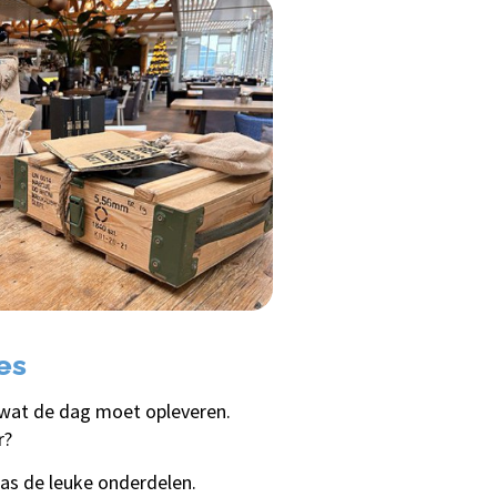
es
en wat de dag moet opleveren.
r?
pas de leuke onderdelen.