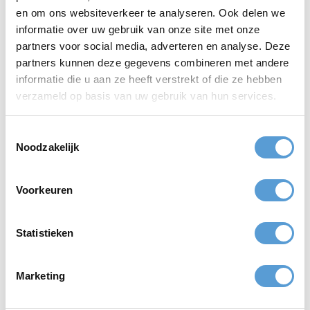
Gebruik interne communicatie helder: tijd, locatie,
en om ons websiteverkeer te analyseren. Ook delen we
kledingadvies en eindtijd.
informatie over uw gebruik van onze site met onze
partners voor social media, adverteren en analyse. Deze
partners kunnen deze gegevens combineren met andere
informatie die u aan ze heeft verstrekt of die ze hebben
verzameld op basis van uw gebruik van hun services.
Toestemmingsselectie
Noodzakelijk
Dit vindt u misschien ook interessant
Wilt u verder lezen? Deze onderwerpen sluiten logisch aan op
deze pagina:
Voorkeuren
Wat doe je met een bedrijfsuitje als het regent
Gaat een stranduitje altijd door bij slecht weer
Statistieken
Welke bedrijfsuitjes zijn geschikt in de winter
Wat doe je bij harde wind tijdens een strandactiviteit
Marketing
Veel gestelde vragen