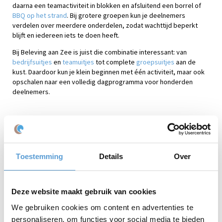
daarna een teamactiviteit in blokken en afsluitend een borrel of
BBQ op het strand
. Bij grotere groepen kun je deelnemers
verdelen over meerdere onderdelen, zodat wachttijd beperkt
blijft en iedereen iets te doen heeft.
Bij Beleving aan Zee is juist die combinatie interessant: van
bedrijfsuitjes
en
teamuitjes
tot complete
groepsuitjes
aan de
kust. Daardoor kun je klein beginnen met één activiteit, maar ook
opschalen naar een volledig dagprogramma voor honderden
deelnemers.
Praktische tips voor dit bedrijfsuitje
Bepaal eerst het doel: ontspannen, samenwerken, vieren of
kennismaken.
Toestemming
Details
Over
Kies een activiteit die ook geschikt is voor collega’s die minder
sportief zijn.
Maak het programma ruim genoeg; niemand wordt blij van
sprinten tussen ontvangst, spel en diner.
Deze website maakt gebruik van cookies
Vraag vooraf naar dieetwensen, mobiliteit en praktische
We gebruiken cookies om content en advertenties te
beperkingen.
Werk altijd met een slechtweerscenario, zeker aan zee.
personaliseren, om functies voor social media te bieden