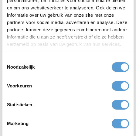
personaliseren, om functies voor social media te bieden
beperkingen.
en om ons websiteverkeer te analyseren. Ook delen we
Werk altijd met een slechtweerscenario, zeker aan zee.
informatie over uw gebruik van onze site met onze
Gebruik interne communicatie helder: tijd, locatie,
partners voor social media, adverteren en analyse. Deze
kledingadvies en eindtijd.
partners kunnen deze gegevens combineren met andere
informatie die u aan ze heeft verstrekt of die ze hebben
verzameld op basis van uw gebruik van hun services.
Toestemmingsselectie
Noodzakelijk
Dit vindt u misschien ook interessant
Voorkeuren
Wilt u verder lezen? Deze onderwerpen sluiten logisch aan op
deze pagina:
Statistieken
Wanneer plan je het beste een teamuitje
Hoe regel je vervoer naar een bedrijfsuitje aan zee
Wat is meestal inbegrepen bij een bedrijfsuitje
Marketing
Kun je een bedrijfsuitje combineren met vergaderen