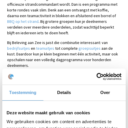
officieuze strandcommandant wordt. Dan is een programma met
korte rondes vaak slim. Denk aan een ontvangst met koffie,
daarna een teamactiviteit in blokken en afsluitend een borrel of
BBQ op het strand
. Bij grotere groepen kun je deelnemers
verdelen over meerdere onderdelen, zodat wachttijd beperkt
blijft en iedereen iets te doen heeft.
Bij Beleving aan Zee is juist die combinatie interessant: van
bedrijfsuitjes
en
teamuitjes
tot complete
groepsuitjes
aan de
kust. Daardoor kun je klein beginnen met één activiteit, maar ook
opschalen naar een volledig dagprogramma voor honderden
deelnemers.
Praktische tips voor dit bedrijfsuitje
Toestemming
Details
Over
Bepaal eerst het doel: ontspannen, samenwerken, vieren of
kennismaken.
Kies een activiteit die ook geschikt is voor collega’s die minder
sportief zijn.
Deze website maakt gebruik van cookies
Maak het programma ruim genoeg; niemand wordt blij van
sprinten tussen ontvangst, spel en diner.
We gebruiken cookies om content en advertenties te
Vraag vooraf naar dieetwensen, mobiliteit en praktische