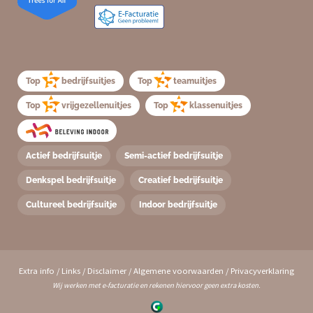
Top
bedrijfsuitjes
Top
teamuitjes
Top
vrijgezellenuitjes
Top
klassenuitjes
Actief bedrijfsuitje
Semi-actief bedrijfsuitje
Denkspel bedrijfsuitje
Creatief bedrijfsuitje
Cultureel bedrijfsuitje
Indoor bedrijfsuitje
Extra info
/
Links
/
Disclaimer
/
Algemene voorwaarden
/
Privacyverklaring
Wij werken met e-facturatie en rekenen hiervoor geen extra kosten.