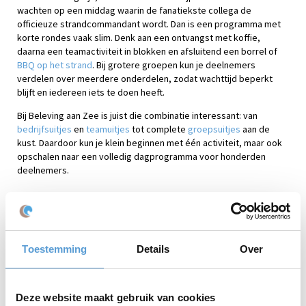
wachten op een middag waarin de fanatiekste collega de
officieuze strandcommandant wordt. Dan is een programma met
korte rondes vaak slim. Denk aan een ontvangst met koffie,
daarna een teamactiviteit in blokken en afsluitend een borrel of
BBQ op het strand
. Bij grotere groepen kun je deelnemers
verdelen over meerdere onderdelen, zodat wachttijd beperkt
blijft en iedereen iets te doen heeft.
Bij Beleving aan Zee is juist die combinatie interessant: van
bedrijfsuitjes
en
teamuitjes
tot complete
groepsuitjes
aan de
kust. Daardoor kun je klein beginnen met één activiteit, maar ook
opschalen naar een volledig dagprogramma voor honderden
deelnemers.
Praktische tips voor dit bedrijfsuitje
Bepaal eerst het doel: ontspannen, samenwerken, vieren of
kennismaken.
Toestemming
Details
Over
Kies een activiteit die ook geschikt is voor collega’s die minder
sportief zijn.
Maak het programma ruim genoeg; niemand wordt blij van
Deze website maakt gebruik van cookies
sprinten tussen ontvangst, spel en diner.