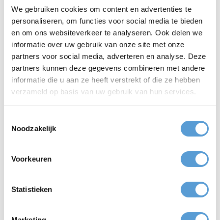
Vraag vooraf naar dieetwensen, mobiliteit en praktische
We gebruiken cookies om content en advertenties te
beperkingen.
personaliseren, om functies voor social media te bieden
Werk altijd met een slechtweerscenario, zeker aan zee.
en om ons websiteverkeer te analyseren. Ook delen we
Gebruik interne communicatie helder: tijd, locatie,
informatie over uw gebruik van onze site met onze
kledingadvies en eindtijd.
partners voor social media, adverteren en analyse. Deze
partners kunnen deze gegevens combineren met andere
informatie die u aan ze heeft verstrekt of die ze hebben
verzameld op basis van uw gebruik van hun services.
Toestemmingsselectie
Noodzakelijk
Dit vindt u misschien ook interessant
Wilt u verder lezen? Deze onderwerpen sluiten logisch aan op
Voorkeuren
deze pagina:
Hoe organiseer je een bedrijfsuitje op het strand
Statistieken
Waar begin je met het plannen van een teamuitje
Hoe maak je een draaiboek voor een bedrijfsuitje
Wie organiseert meestal een bedrijfsuitje binnen een bedrijf
Marketing