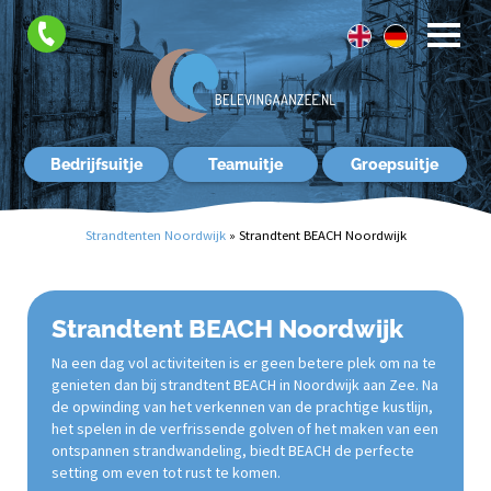
FAQ
Contact
Bedrijfsuitje
Teamuitje
Groepsuitje
Strandtenten Noordwijk
»
Strandtent BEACH Noordwijk
Strandtent BEACH Noordwijk
Na een dag vol activiteiten is er geen betere plek om na te
genieten dan bij strandtent BEACH in Noordwijk aan Zee. Na
de opwinding van het verkennen van de prachtige kustlijn,
het spelen in de verfrissende golven of het maken van een
ontspannen strandwandeling, biedt BEACH de perfecte
setting om even tot rust te komen.