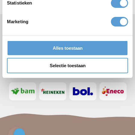
Statistieken
Marketing
Specialist bedrijfsuitjes & zakelijke evenementen
✔
Teambuilding & plezier gegarandeerd
✔
Scheveningen + meer strandlocaties Zuid-Hollandse kust
✔
Alles toestaan
Grote groepen: 500+ personen
✔
Voor alle deelnemers wat wils. Iedereen geniet!
✔
Selectie toestaan
De volgende bedrijven gingen u voor: