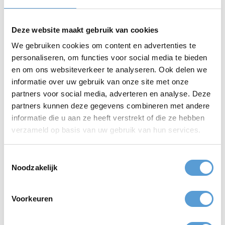
Dus, na een dag vol avontuur, sluit je je
dag af met een onvergetelijk
nagenietmoment bij strandtent BEACH
Deze website maakt gebruik van cookies
Noordwijk
We gebruiken cookies om content en advertenties te
personaliseren, om functies voor social media te bieden
Laat de ontspannen ambiance, het heerlijke eten en de
betoverende zonsondergang de finishing touch geven aan een
en om ons websiteverkeer te analyseren. Ook delen we
perfecte dag aan de Nederlandse kust.
informatie over uw gebruik van onze site met onze
partners voor social media, adverteren en analyse. Deze
partners kunnen deze gegevens combineren met andere
Locatie:
Strandtent BEACH Noordwijk - Kon. Wilhelmina Boulevard
informatie die u aan ze heeft verstrekt of die ze hebben
afrit 19, 2202 NW Noordwijk
verzameld op basis van uw gebruik van hun services.
Offerte aanvragen
Toestemmingsselectie
Noodzakelijk
Voorkeuren
Top
bedrijfsuitjes
Top
teamuitjes
Top
vrijgezellenuitjes
Top
klassenuitjes