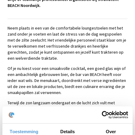
BEACH Noordwijk.
Neem plaats in een van de comfortabele loungestoelen met het
zand onder je voeten en laat de stress van de dag wegspoelen
met de zilte zeelucht. Het vriendelijke personeel staat klaar om je
te verwelkomen met verfrissende drankjes en heerlijke
gerechten, zodat je kunt ontspannen en jezelf kunt trakteren op
een welverdiende traktatie.
Of je nu kiest voor een smaakvolle cocktail, een goed glas wijn of
een ambachtelijk gebrouwen bier, de bar van BEACH heeft voor
ieder wat wils. De menukaart, doordrenkt met verse ingrediënten
uit de zee en lokale producten, biedt een culinaire ervaring die je
smaakpapillen zal verwennen.
Terwijl de zon langzaam ondergaat en de lucht zich vult met
warme tinten, wordt de atmosfeer bij strandtent B.E.A.C.H.
magisch. De strandtent komt tot leven met sfeervolle verlichting
en de mogelijkheid om te genieten van live muziek of andere
entertainmentopties die regelmatig worden aangeboden.
Toestemming
Details
Over