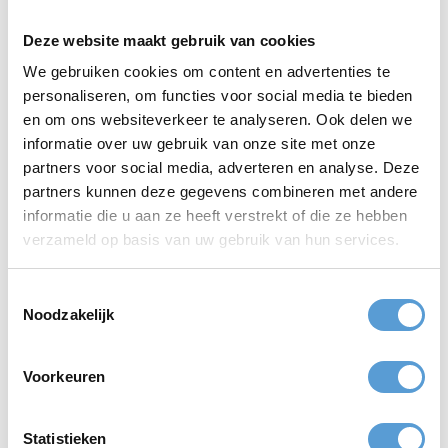
Of het nu gaat om het versterken van teambanden, het belonen
van medewerkers, of het vieren van zakelijk succes, Strandtent R
Deze website maakt gebruik van cookies
Port biedt de ideale setting voor een geslaagd bedrijfsuitje. In
We gebruiken cookies om content en advertenties te
samenwerking met Beleving aan Zee creëert het een
personaliseren, om functies voor social media te bieden
gedenkwaardige ervaring die de professionele banden versterkt
en bijdraagt aan een positieve bedrijfscultuur.
en om ons websiteverkeer te analyseren. Ook delen we
informatie over uw gebruik van onze site met onze
partners voor social media, adverteren en analyse. Deze
partners kunnen deze gegevens combineren met andere
Locatie:
Strandtent Rport - Zeekant 103, 3151 HW, Hoek van
Holland
informatie die u aan ze heeft verstrekt of die ze hebben
verzameld op basis van uw gebruik van hun services.
Offerte aanvragen
Toestemmingsselectie
Noodzakelijk
Top
bedrijfsuitjes
Top
teamuitjes
Voorkeuren
Top
vrijgezellenuitjes
Top
klassenuitjes
Statistieken