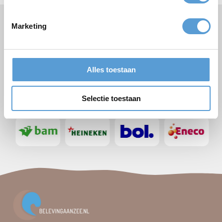
Specialist bedrijfsuitjes & zakelijke evenementen
✔
Marketing
Teambuilding & plezier gegarandeerd
✔
Scheveningen + meer strandlocaties Zuid-Hollandse kust
✔
Grote groepen: 500+ personen
✔
Alles toestaan
Voor alle deelnemers wat wils. Iedereen geniet!
✔
Selectie toestaan
De volgende bedrijven gingen u voor: