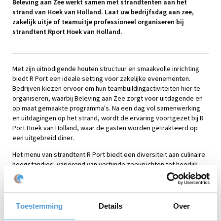
Beleving aan Zee werkt samen met strandtenten aan het
strand van Hoek van Holland. Laat uw bedrijfsdag aan zee,
zakelijk uitje of teamuitje professioneel organiseren bij
strandtent Rport Hoek van Holland.
Met zijn uitnodigende houten structuur en smaakvolle inrichting
biedt R Port een ideale setting voor zakelijke evenementen.
Bedrijven kiezen ervoor om hun teambuildingactiviteiten hier te
organiseren, waarbij Beleving aan Zee zorgt voor uitdagende en
op maat gemaakte programma's. Na een dag vol samenwerking
en uitdagingen op het strand, wordt de ervaring voortgezet bij R
Port Hoek van Holland, waar de gasten worden getrakteerd op
een uitgebreid diner.
Het menu van strandtent R Port biedt een diversiteit aan culinaire
hoogstandjes, variërend van verfijnde zeevruchten tot heerlijk
bereide vleesgerechten, perfect afgestemd op de wensen van
de gasten. Terwijl de avond vordert, zorgen de gastvrije sfeer en
de warme ambiance van R Port ervoor dat de zakelijke connecties
verder worden versterkt, terwijl er ontspannen gesprekken
Toestemming
Details
Over
worden gevoerd aan tafel.