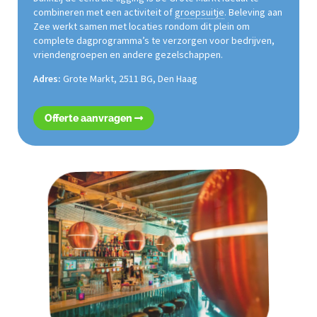
combineren met een activiteit of
groepsuitje
. Beleving aan
Zee werkt samen met locaties rondom dit plein om
complete dagprogramma’s te verzorgen voor bedrijven,
vriendengroepen en andere gezelschappen.
Adres:
Grote Markt, 2511 BG, Den Haag
Offerte aanvragen