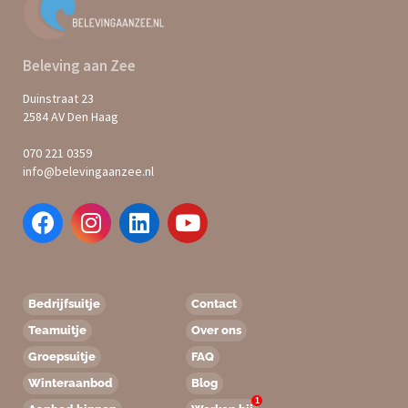
Beleving aan Zee
Duinstraat 23
2584 AV Den Haag
070 221 0359
info@belevingaanzee.nl
Bedrijfsuitje
Contact
Teamuitje
Over ons
Groepsuitje
FAQ
Winteraanbod
Blog
1