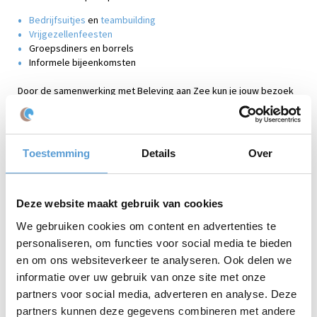
Bedrijfsuitjes
en
teambuilding
Vrijgezellenfeesten
Groepsdiners en borrels
Informele bijeenkomsten
Door de samenwerking met Beleving aan Zee kun je jouw bezoek
eenvoudig uitbreiden met een activiteit. Denk aan een
interactieve quiz, een stadsspel of een compleet georganiseerd
programma waarbij alles voor je geregeld wordt.
Toestemming
Details
Over
Zo combineer je het bruisende karakter met een unieke beleving
die jouw dag compleet maakt.
Centrale locatie in Den Haag
Deze website maakt gebruik van cookies
De Grote Markt ligt in het hart van Den Haag en is uitstekend
We gebruiken cookies om content en advertenties te
bereikbaar met zowel het openbaar vervoer als de auto. Door de
centrale ligging is het een ideale uitvalsbasis voor een dagje uit in
personaliseren, om functies voor social media te bieden
de stad.
en om ons websiteverkeer te analyseren. Ook delen we
informatie over uw gebruik van onze site met onze
Wil je jouw bezoek aan de Grote Markt combineren met een
partners voor social media, adverteren en analyse. Deze
activiteit of groepsuitje? Beleving aan Zee helpt je graag met het
samenstellen van een
compleet programma op maat
.
partners kunnen deze gegevens combineren met andere