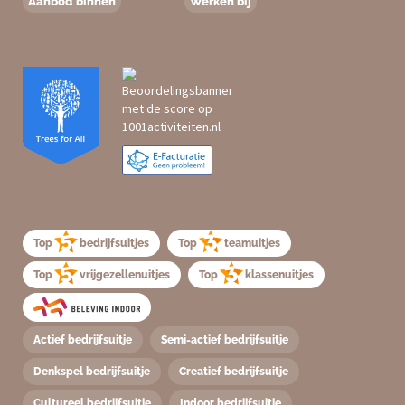
Aanbod binnen
Werken bij
Top
bedrijfsuitjes
Top
teamuitjes
Top
vrijgezellenuitjes
Top
klassenuitjes
Actief bedrijfsuitje
Semi-actief bedrijfsuitje
Denkspel bedrijfsuitje
Creatief bedrijfsuitje
Cultureel bedrijfsuitje
Indoor bedrijfsuitje