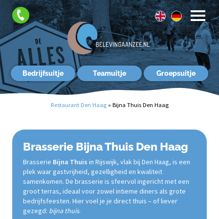
FAQ
Contact
Bedrijfsuitje
Teamuitje
Groepsuitje
Restaurant Den Haag
»
Bijna Thuis Den Haag
Brasserie Bijna Thuis Den Haag
Brasserie
Bijna Thuis
in Rijswijk, vlak bij Den Haag, is een
plek waar gastvrijheid, gezelligheid en kwaliteit
samenkomen. De brasserie is sfeervol ingericht met een
groot terras, ideaal voor zowel intieme diners als grote
bedrijfsfeesten. Hier voel je je direct thuis – of liever
gezegd:
bijna thuis
.