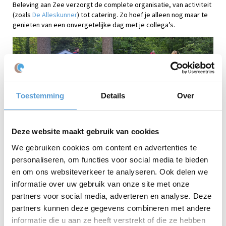
Beleving aan Zee verzorgt de complete organisatie, van activiteit
(zoals
De Alleskunner
) tot catering. Zo hoef je alleen nog maar te
genieten van een onvergetelijke dag met je collega’s.
Toestemming
Details
Over
Waarom kiezen voor Brasserie Bijna Thuis?
Deze website maakt gebruik van cookies
Centrale ligging tussen Rijswijk en Den Haag
We gebruiken cookies om content en advertenties te
Grote binnen- én buitenruimte
personaliseren, om functies voor social media te bieden
Volledig verzorgd programma mogelijk, eten, workshops en
teambuilding
en om ons websiteverkeer te analyseren. Ook delen we
Heerlijke gerechten en gastvrije bediening
informatie over uw gebruik van onze site met onze
Perfect voor bedrijfsuitjes, teamdagen, workshops en
partners voor social media, adverteren en analyse. Deze
personeelsfeesten
partners kunnen deze gegevens combineren met andere
informatie die u aan ze heeft verstrekt of die ze hebben