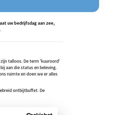
aat uw bedrijfsdag aan zee,
.
zijn talloos. De term 'kuuroord'
bij aan die status en beleving.
ons ruimte en doen we er alles
breid ontbijtbuffet. De
september van dat jaar werd het