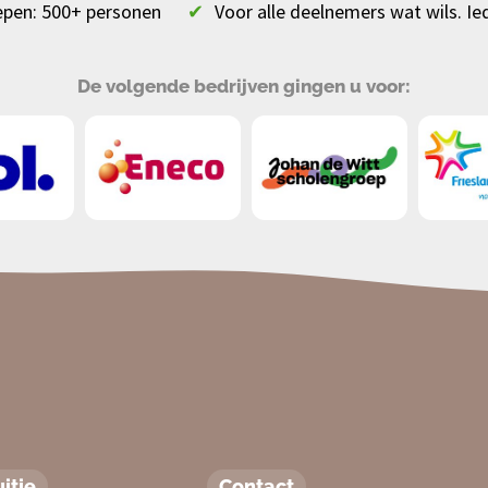
epen: 500+ personen
✔
Voor alle deelnemers wat wils. Ie
De volgende bedrijven gingen u voor:
itje
Contact