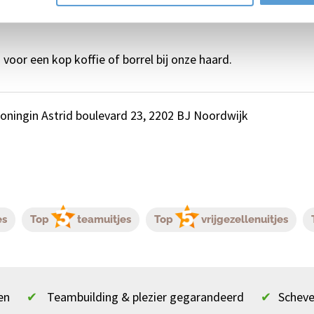
n vlees of vis als garnituur. Helemaal van deze tijd. Lekker
 voor een kop koffie of borrel bij onze haard.
oningin Astrid boulevard 23, 2202 BJ Noordwijk
es
Top
teamuitjes
Top
vrijgezellenuitjes
en
✔
Teambuilding & plezier gegarandeerd
✔
Scheve