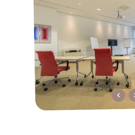
Over ons
Werken bij?
Offerte
Recensies
Top
bedrijfsuitjes
FAQ
Contact