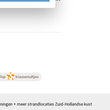
 en verantwoord voor mens, dier
Top
klassenuitjes
ningen + meer strandlocaties Zuid-Hollandse kust