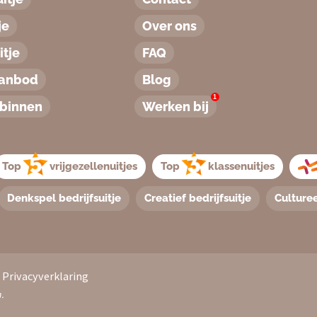
je
Over ons
tje
FAQ
aanbod
Blog
1
binnen
Werken bij
Top
vrijgezellenuitjes
Top
klassenuitjes
Denkspel bedrijfsuitje
Creatief bedrijfsuitje
Culturee
/
Privacyverklaring
.