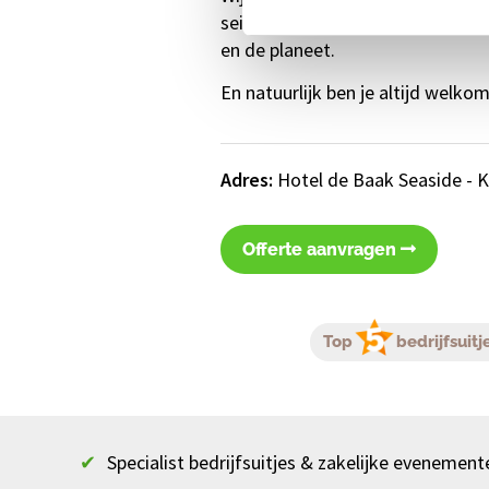
seizoengroenten in de hoofdrol e
en de planeet.
En natuurlijk ben je altijd welkom
Adres:
Hotel de Baak Seaside - K
Offerte aanvragen
Top
bedrijfsuitj
✔
Specialist bedrijfsuitjes & zakelijke evenement