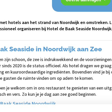
et hotels aan het strand van Noordwijk en omstreken. L
fessioneel organiseren bij Hotel de Baak Seaside Noordwijk
ak Seaside in Noordwijk aan Zee
en zijn schoon, de zee is indrukwekkend en de voorzieningen 
 sinds 2020 is de status officieel. Als hotel dragen we graag 
g en kuuroordwaardige ingrediënten. Bovendien vind je bij 
ze gasten de ruimte vinden om op adem te komen.
n je welkom om in ons restaurant te genieten van een uitge
sch en vers. Zo kun je je dag aan zee goed beginnen.
 Baak Seaside Noordwijk
de Baak Seaside het thuis van het statige Hotel Astrid. In 