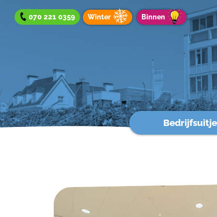
070 221 0359
Winter
Binnen
Bedrijfsuitje
Bedrijfsuitje
Teamuitje
Groepsuitje
Winteraanbod
Aanbod binnen
Werken bij?