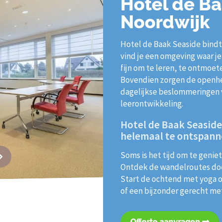
Hotel de B
Noordwijk
Hotel de Baak Seaside bindt 
vind je een omgeving waar je
fijn om te leren, te ontmoet
Bovendien zorgen de openhei
dagelijkse beslommeringen v
leerontwikkeling.
Hotel de Baak Seaside
helemaal te ontspann
Soms is het tijd om te geniet
Ontdek de wandelroutes door
Start de ochtend met yoga o
of een bijzonder gerecht met
Offerte aanvragen