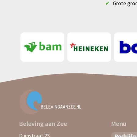
✔
Grote gro
Beleving aan Zee
Menu
Duinstraat 23
Bedrijfsu