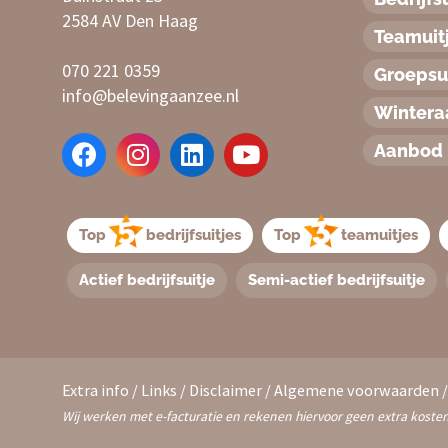
2584 AV Den Haag
Teamuit
070 221 0359
Groepsui
info@belevingaanzee.nl
Winter
Aanbod 
Top
bedrijfsuitjes
Top
teamuitjes
Actief bedrijfsuitje
Semi-actief bedrijfsuitje
Extra info
/
Links
/
Disclaimer
/
Algemene voorwaarden
Wij werken met e-facturatie en rekenen hiervoor geen extra kosten