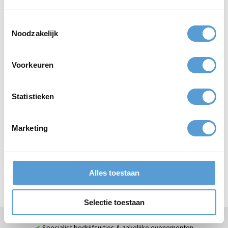
samenwerkingen toe. Deze
organiseren? Een
keer: Beachclub Copacabana!
sfeerimpressie...
Toestemmingsselectie
Noodzakelijk
Voorkeuren
Statistieken
Blog
Sam Coli - Event
manager bij Beleving
Marketing
aan Zee
Wie zijn toch de mensen achter
Beleving aan Zee?
Alles toestaan
Selectie toestaan
Specialist bedrijfsuitjes & zakelijke evenementen
✔