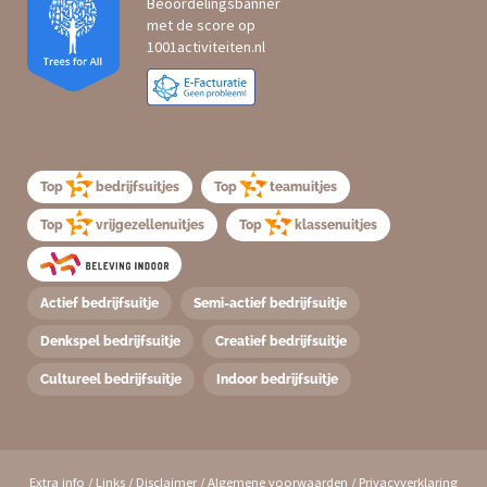
Top
bedrijfsuitjes
Top
teamuitjes
Top
vrijgezellenuitjes
Top
klassenuitjes
Actief bedrijfsuitje
Semi-actief bedrijfsuitje
Denkspel bedrijfsuitje
Creatief bedrijfsuitje
Cultureel bedrijfsuitje
Indoor bedrijfsuitje
Extra info
/
Links
/
Disclaimer
/
Algemene voorwaarden
/
Privacyverklaring