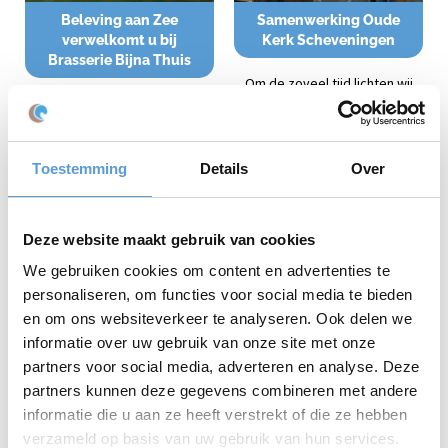
Beleving aan Zee
Samenwerking Oude
verwelkomt u bij
Kerk Scheveningen
Brasserie Bijna Thuis
Om de zoveel tijd lichten wij
Beleving aan Zee verwelkomt u
hier fijne en belangrijke
bij Brasserie "Bijna Thuis"
samenwerkingen toe. Deze
keer: de Oude Kerk
Scheveningen!
Toestemming
Details
Over
Deze website maakt gebruik van cookies
We gebruiken cookies om content en advertenties te
personaliseren, om functies voor social media te bieden
en om ons websiteverkeer te analyseren. Ook delen we
Blog
Blog
informatie over uw gebruik van onze site met onze
Samenwerking
Introductieweek
partners voor social media, adverteren en analyse. Deze
Beachclub Copacabana
College
partners kunnen deze gegevens combineren met andere
informatie die u aan ze heeft verstrekt of die ze hebben
Om de zoveel tijd lichten wij
Introductiedag of
verzameld op basis van uw gebruik van hun services.
hier fijne en belangrijke
Introductieweek aan zee