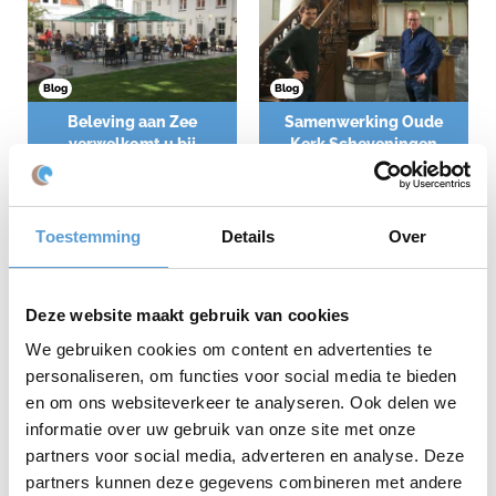
Blog
Blog
Beleving aan Zee
Samenwerking Oude
verwelkomt u bij
Kerk Scheveningen
Brasserie Bijna Thuis
Om de zoveel tijd lichten wij
Beleving aan Zee verwelkomt u
hier fijne en belangrijke
bij Brasserie "Bijna Thuis"
samenwerkingen toe. Deze
Toestemming
Details
Over
keer: de Oude Kerk
Scheveningen!
Deze website maakt gebruik van cookies
We gebruiken cookies om content en advertenties te
personaliseren, om functies voor social media te bieden
en om ons websiteverkeer te analyseren. Ook delen we
informatie over uw gebruik van onze site met onze
partners voor social media, adverteren en analyse. Deze
Blog
Blog
partners kunnen deze gegevens combineren met andere