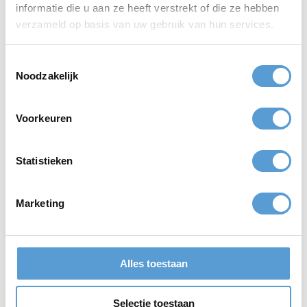
Samenwerking
Introductieweek
informatie die u aan ze heeft verstrekt of die ze hebben
Beachclub Copacabana
College
verzameld op basis van uw gebruik van hun services.
Om de zoveel tijd lichten wij
Introductiedag of
hier fijne en belangrijke
Introductieweek aan zee
Toestemmingsselectie
samenwerkingen toe. Deze
organiseren? Een
Noodzakelijk
keer: Beachclub Copacabana!
sfeerimpressie...
Voorkeuren
Statistieken
Blog
Marketing
Sam Coli - Event
manager bij Beleving
aan Zee
Alles toestaan
Wie zijn toch de mensen achter
Beleving aan Zee?
Selectie toestaan