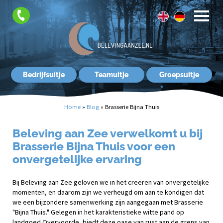
FAQ
Contact
Bedrijfsuitje
Teamuitje
Groepsuitje
Home
»
Blog
»
Brasserie Bijna Thuis
Beleving aan Zee verwelkomt u bij
Brasserie Bijna Thuis voor een
onvergetelijke ervaring
Bij Beleving aan Zee geloven we in het creëren van onvergetelijke
momenten, en daarom zijn we verheugd om aan te kondigen dat
we een bijzondere samenwerking zijn aangegaan met Brasserie
"Bijna Thuis." Gelegen in het karakteristieke witte pand op
landgoed Overvoorde, biedt deze oase van rust aan de grens van