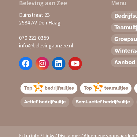
Beleving aan Zee
Menu
Duinstraat 23
Bedrijfsu
2584 AV Den Haag
Teamuit
070 221 0359
Groepsui
info@belevingaanzee.nl
Winter
Aanbod 
Top
bedrijfsuitjes
Top
teamuitjes
Actief bedrijfsuitje
Semi-actief bedrijfsuitje
Extra info
/
Links
/
Disclaimer
/
Algemene voorwaarden