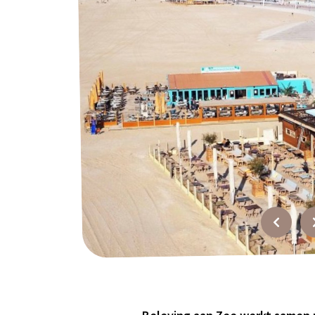
Over ons
Werken bij?
Offerte
Recensies
Top
bedrijfsuitjes
FAQ
Contact