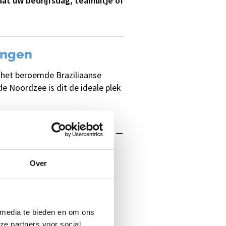
at uw bedrijfsdag, teamuitje of
ingen
 het beroemde Braziliaanse
e Noordzee is dit de ideale plek
het ultieme vakantiegevoel
st op blote voeten in het zand —
Over
jeenkomsten. Of het nu gaat om
ner: bij Beachclub Copacabana
 media te bieden en om ons
ze partners voor social