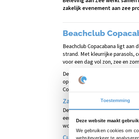
Beleving aan Zee werkt samen m
zakelijk evenement aan zee pro
Beachclub Copacab
Beachclub Copacabana ligt aan d
strand. Met kleurrijke parasols,
voor een dag vol zon, zee en zom
De inrichting is stijlvol en eige
oproepen. Of je nu komt ontspann
Copacabana biedt voor ieder wat 
Zakelijke evenementen aa
Toestemming
Deze veelzijdige locatie is ook 
een actieve teambuildingdag op h
Deze website maakt gebruik
wordt elk zakelijk uitje een onts
We gebruiken cookies om cont
Culinair genieten met een 
websiteverkeer te analyseren