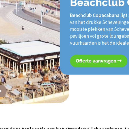
Beachclub
Beachclub Copacabana
ligt
van het drukke Scheveningen.
mooiste plekken van Scheven
paviljoen vol grote loungeb
vuurhaarden is het de ideal
Offerte aanvragen