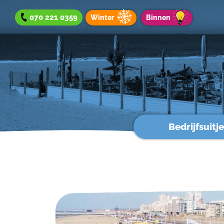
070 221 0359
Winter
Binnen
Bedrijfsuitje
Bedrijfsuitje
Teamuitje
Groepsuitje
Winteraanbod
Aanbod binnen
Werken bij?