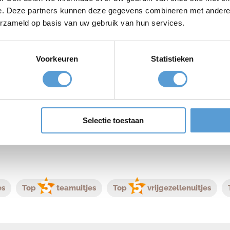
e. Deze partners kunnen deze gegevens combineren met andere i
 als de setting: van smaakvolle visgerechten en sappige vlee
erzameld op basis van uw gebruik van hun services.
 geserveerd met een glimlach, in een sfeer die zowel gastvrij 
ruisende beachparty, een ontspannen stranddag of een origi
Voorkeuren
Statistieken
t allemaal, midden in de zilte zeelucht van Scheveningen.
 Strandweg 12, Scheveningen
Selectie toestaan
es
Top
teamuitjes
Top
vrijgezellenuitjes