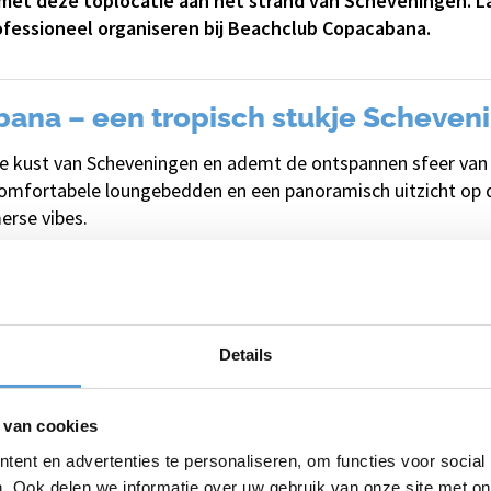
et deze toplocatie aan het strand van Scheveningen. La
fessioneel organiseren bij Beachclub Copacabana.
ana – een tropisch stukje Scheven
e kust van Scheveningen en ademt de ontspannen sfeer van
 comfortabele loungebedden en een panoramisch uitzicht op d
erse vibes.
ntijds, met tropische details en moderne accenten die direct 
en met een cocktail, uitgebreid luncht met collega’s of dan
wils.
n zee
Details
zeer geschikt voor bedrijfsuitjes, teamdagen en zakelijke bi
et strand, een informele borrel of een volledig verzorgd di
 van cookies
pannen en inspirerende ervaring.
ent en advertenties te personaliseren, om functies voor social
internationale twist
. Ook delen we informatie over uw gebruik van onze site met on