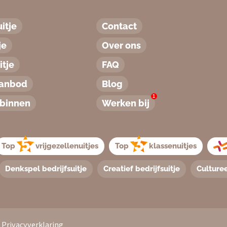
itje
Contact
je
Over ons
tje
FAQ
aanbod
Blog
1
binnen
Werken bij
Top
vrijgezellenuitjes
Top
klassenuitjes
Denkspel bedrijfsuitje
Creatief bedrijfsuitje
Culturee
/
Privacyverklaring