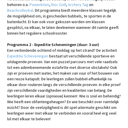
behoren o.a.
Powerkiten
,
Disc Golf
,
Archery Tag
en
Beachvolleybal
. Dit programma biedt meerdere klassen tegelijk
de mogelijkheid om, in gescheiden bubbels, te sporten in de
buitenlucht. Er kan ook voor gekozen worden om klassen
gesplitst, na elkaar, te laten deelnemen wanneer dit ruimte geeft
binnen het reguliere schoolrooster.
Programma 2 - Expeditie Scheveningen (duur: 3 uur)
Een verbindende ochtend of middag op het strand? De activiteit
Expeditie Scheveningen
bestaat uit verschillende sportieve en
uitdagende proeven. Van een puzzel parcours met vele raadsels
tot een adembenemende estafette met diverse obstakels! Ook
zijn er proeven met water, het maken van vuur of het bouwen van
een reuze katapult. De leerlingen zullen bubbel-afhankelijk na
elkaar door rouleren langs de verschillende proeven. In elke proef
zijn verschillende vaardigheden en kwaliteiten van belang. De
leerlingen leren elkaar (opnieuw) kennen! Wie is snel en behendig?
Wie heeft een olifantengeheugen? En wie beschikt over ruimtelijk
inzicht? Door de veelzijdigheid is dit spel uitermate geschikt om
leerlingen weer met elkaar te verbinden en vooral heel erg veel
lol met elkaar te beleven!