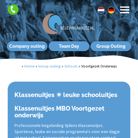
Company outing
Team Day
Group Outing
»
Home
»
Group outing
»
Schools
»
Voortgezet Onderwijs
Klassenuitjes ☀ leuke schooluitjes
Klassenuitjes MBO Voortgezet
onderwijs
Professionele begeleiding tijdens klassenuitjes.
Sportieve, leuke en sociale programma's voor een dagje
uit met school. Samenwerken en plezier staan centraal