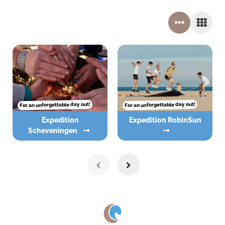
For an unforgettable day out!
For an unforgettable day out!
Expedition
Expedition RobinSun
Scheveningen