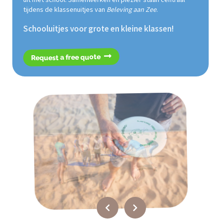
tijdens de klassenuitjes van
Beleving aan Zee
.
Schooluitjes voor grote en kleine klassen!
Request a free quote