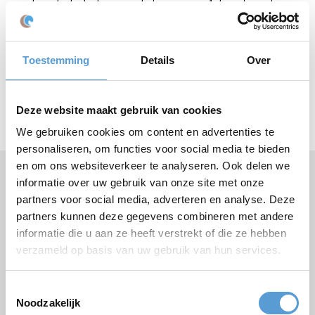
gedurende de deelname aan het programma 1 docent vanuit
school betrokken. Inhoudelijk nemen de instructeurs van Beleving
aan Zee het over. De docenten blijven aanwezig om te kijken of
iedereen zich netjes gedraagt - dit kan vanaf de zijlijn of door zich
actief met het spel te bemoeien. Ook is dit een mooi moment
Toestemming
Details
Over
voor een docent om de leerlingen te observeren. Het zijn rare
tijden en wanneer ongewoon gedrag tijdens deze gelegenheid bij
een leerling wordt opgemerkt, kan dit nuttig zijn voor een stuk
Deze website maakt gebruik van cookies
persoonlijke begeleiding. Na afloop van de activiteiten stappen
de leerlingen voldaan en met een brede glimlach op de fiets!
We gebruiken cookies om content en advertenties te
personaliseren, om functies voor social media te bieden
en om ons websiteverkeer te analyseren. Ook delen we
informatie over uw gebruik van onze site met onze
Need help or have questions?
Call
+31 (0)70 221 0359
or ask your question
by e-
partners voor social media, adverteren en analyse. Deze
mail
.
partners kunnen deze gegevens combineren met andere
informatie die u aan ze heeft verstrekt of die ze hebben
verzameld op basis van uw gebruik van hun services.
Request a quote:
Toestemmingsselectie
Noodzakelijk