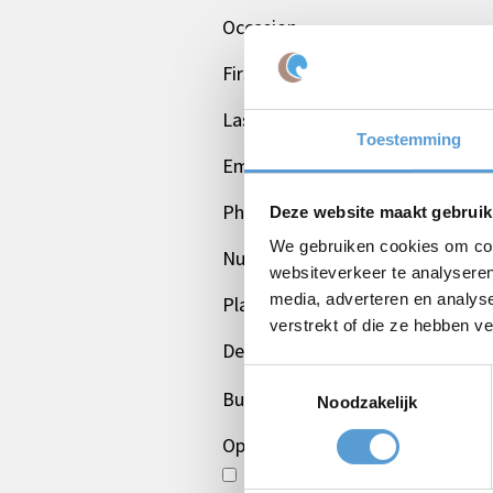
Occasion
First name
Last name
Toestemming
Email *
Phone
Deze website maakt gebruik
We gebruiken cookies om cont
Number of persons
websiteverkeer te analyseren
media, adverteren en analys
Planned date
verstrekt of die ze hebben v
Desired start time
Toestemmingsselectie
Budget
Noodzakelijk
Options/additions
Lunch