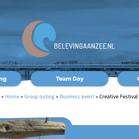
ng
Team Day
»
Home
»
Group outing
»
Business event
»
Creative Festival