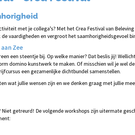
mhorigheid
tiviteit met je collega’s? Met het Crea Festival van Beleving 
erk de vaardigheden en vergroot het saamhorigheidsgevoel bin
g aan Zee
een een steentje bij. Op welke manier? Dat beslis jij! Wellich
norm domino kunstwerk te maken. Of misschien wil je wel de 
rijfcursus een gezamenlijke dichtbundel samenstellen.
ten wat jullie wensen zijn en we denken graag met jullie m
ie? Niet getreurd! De volgende workshops zijn uitermate geschi
ment: