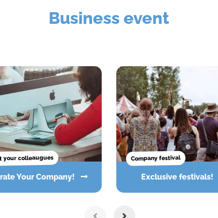
Business event
 your colleaugues
Company festival
brate Your Company!
Exclusive festivals!