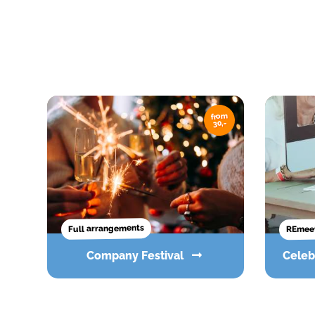
from
30,-
REmeet
Full arrangements
Company Festival
Cele