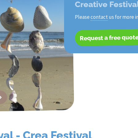
Creative Festiva
Please
contact
us for more i
Request a free quot
val - Crea Festival