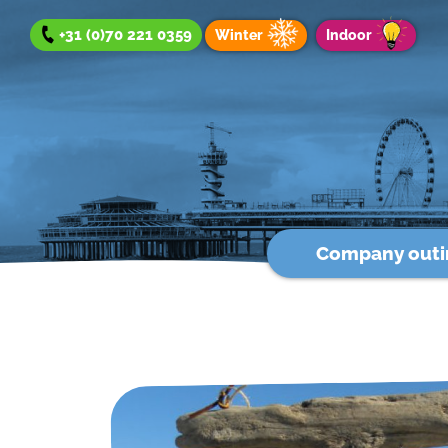
+31 (0)70 221 0359
Winter
Indoor
Company outi
Company outing
Team Day
Group Outing
Winter offer
Indoor offer
About us