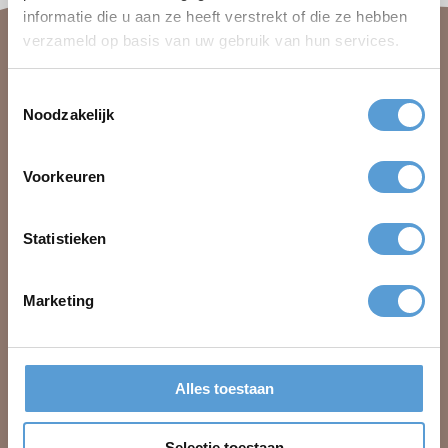
informatie die u aan ze heeft verstrekt of die ze hebben
verzameld op basis van uw gebruik van hun services.
Toestemmingsselectie
Noodzakelijk
Beleving aan Zee
Duinstraat 23
Voorkeuren
2584 AV Den Haag
+31 (0)70 221 0359
Statistieken
info@belevingaanzee.nl
Marketing
Alles toestaan
Company outing
Contact
Team Day
About us
Selectie toestaan