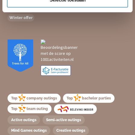
Group outing
FAQ
Indoor offer
Winter offer
Top
company outings
Top
bachelor parties
Top
team outing
Active outings
Semi-active outings
Mind Games outings
Creative outings