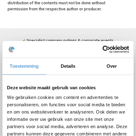
distribution of the contents must not be done without
permission from the respective author or producer.
Specialist company outings & corporate events
✔
Team building & fun guaranteed
✔
Scheveningen + more beach locations on the South Holland
✔
coast
Toestemming
Details
Over
Large groups: 500+ people
✔
Something for all participants. Everyone enjoy!
✔
Deze website maakt gebruik van cookies
The following companies went before you:
We gebruiken cookies om content en advertenties te
personaliseren, om functies voor social media te bieden
en om ons websiteverkeer te analyseren. Ook delen we
informatie over uw gebruik van onze site met onze
partners voor social media, adverteren en analyse. Deze
partners kunnen deze gegevens combineren met andere